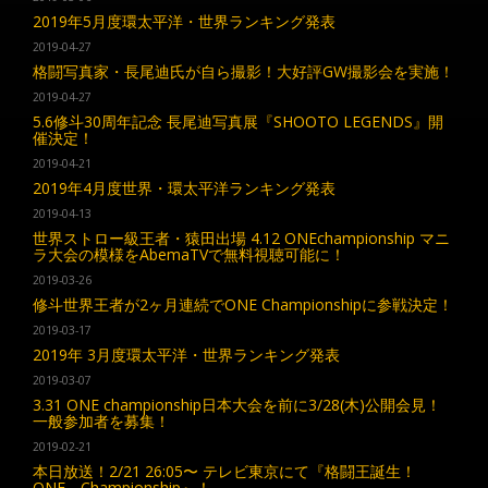
2019年5月度環太平洋・世界ランキング発表
2019-04-27
格闘写真家・長尾迪氏が自ら撮影！大好評GW撮影会を実施！
2019-04-27
5.6修斗30周年記念 長尾迪写真展『SHOOTO LEGENDS』開
催決定！
2019-04-21
2019年4月度世界・環太平洋ランキング発表
2019-04-13
世界ストロー級王者・猿田出場 4.12 ONEchampionship マニ
ラ大会の模様をAbemaTVで無料視聴可能に！
2019-03-26
修斗世界王者が2ヶ月連続でONE Championshipに参戦決定！
2019-03-17
2019年 3月度環太平洋・世界ランキング発表
2019-03-07
3.31 ONE championship日本大会を前に3/28(木)公開会見！
一般参加者を募集！
2019-02-21
本日放送！2/21 26:05〜 テレビ東京にて『格闘王誕生！
ONE Championship』！