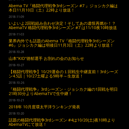
Abema TV『格闘代理戦争3rdシーズン #7 』ジョシカク編は
本日11月10日（土）22時より放送！
2018-11-09
いよいよ2回戦組み合わせ決定！そしてあの遺恨再燃か！？
AbemaTV 格闘代理戦争3rdシーズン #7 は11/10夜10時放送
2018-11-03
業界内外でも話題のAbema TV『格闘代理戦争3rdシーズン
#6』ジョシカク編は明後日11月3日（土）22時より放送！
2018-10-28
山本“KID”徳郁選手 お別れの会のお知らせ
2018-10-27
【格闘代理戦争】10/29運命の１回戦生中継直前！3rdシーズ
ン4.5話｜10/27土曜よる9時半～生放送！
2018-10-26
『格闘代理戦争』3rdシーズン・ジョシカク編の1回戦を明日
21時30分よりAbemaTVで生中継！
2018-10-21
2018年 10月度環太平洋ランキング発表
2018-10-20
話題の格闘代理戦争3rdシーズン #4は10/20(土)夜10時より
AbemaTVにて放送！