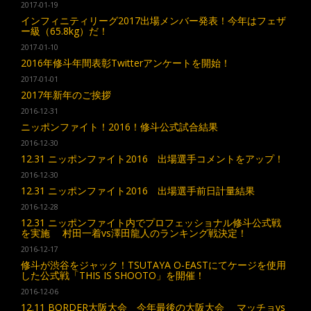
2017-01-19
インフィニティリーグ2017出場メンバー発表！今年はフェザ
ー級（65.8kg）だ！
2017-01-10
2016年修斗年間表彰Twitterアンケートを開始！
2017-01-01
2017年新年のご挨拶
2016-12-31
ニッポンファイト！2016！修斗公式試合結果
2016-12-30
12.31 ニッポンファイト2016 出場選手コメントをアップ！
2016-12-30
12.31 ニッポンファイト2016 出場選手前日計量結果
2016-12-28
12.31 ニッポンファイト内でプロフェッショナル修斗公式戦
を実施 村田一着vs澤田龍人のランキング戦決定！
2016-12-17
修斗が渋谷をジャック！TSUTAYA O-EASTにてケージを使用
した公式戦「THIS IS SHOOTO」を開催！
2016-12-06
12.11 BORDER大阪大会 今年最後の大阪大会 マッチョvs