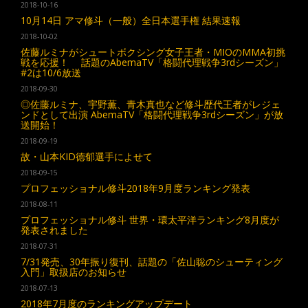
2018-10-16
10月14日 アマ修斗（一般）全日本選手権 結果速報
2018-10-02
佐藤ルミナがシュートボクシング女子王者・MIOのMMA初挑
戦を応援！ 話題のAbemaTV「格闘代理戦争3rdシーズン」
#2は10/6放送
2018-09-30
◎佐藤ルミナ、宇野薫、青木真也など修斗歴代王者がレジェ
ンドとして出演 AbemaTV「格闘代理戦争3rdシーズン」が放
送開始！
2018-09-19
故・山本KID徳郁選手によせて
2018-09-15
プロフェッショナル修斗2018年9月度ランキング発表
2018-08-11
プロフェッショナル修斗 世界・環太平洋ランキング8月度が
発表されました
2018-07-31
7/31発売、30年振り復刊、話題の「佐山聡のシューティング
入門」取扱店のお知らせ
2018-07-13
2018年7月度のランキングアップデート