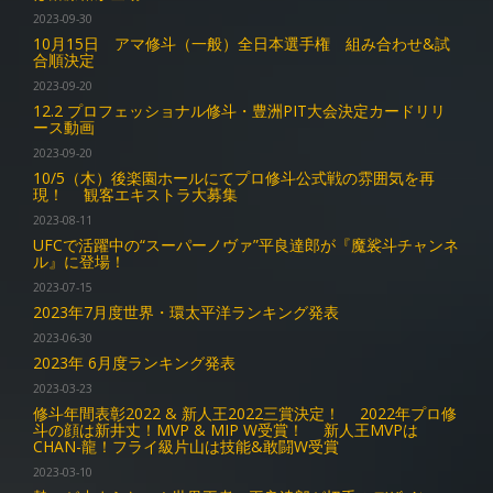
2023-09-30
10月15日 アマ修斗（一般）全日本選手権 組み合わせ&試
合順決定
2023-09-20
12.2 プロフェッショナル修斗・豊洲PIT大会決定カードリリ
ース動画
2023-09-20
10/5（木）後楽園ホールにてプロ修斗公式戦の雰囲気を再
現！ 観客エキストラ大募集
2023-08-11
UFCで活躍中の“スーパーノヴァ”平良達郎が『魔裟斗チャンネ
ル』に登場！
2023-07-15
2023年7月度世界・環太平洋ランキング発表
2023-06-30
2023年 6月度ランキング発表
2023-03-23
修斗年間表彰2022 & 新人王2022三賞決定！ 2022年プロ修
斗の顔は新井丈！MVP & MIP W受賞！ 新人王MVPは
CHAN-龍！フライ級片山は技能&敢闘W受賞
2023-03-10