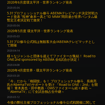
2020年6月度環太平洋・世界ランキング発表
2020-05-06
5.31プロフェッショナル修斗 ABEMAテレビマッチ決定対戦カ
ード発表 “投神”倉本一真と“ID MMA”岡田遼が世界バンタム級
暫定王者決定戦で激突！
2020-05-06
2020年5月度 環太平洋・世界ランキング発表
2020-05-03
5.31プロ修斗公式戦は無観客大会/ABEMAテレビマッチとし
て開催
2020-04-14
様々なジャンルと団体を超えてファイターが集結！ Road to
ONE:2nd sponsored by ABEMA 全6試合が決定！
2020-04-08
2020年4月度世界・環太平洋ランキング発表
2020-03-20
「今」だから「格闘技」を！ プロフェショナル修斗、長南亮
氏がAbemaTVのサポートを受け 『Road to ONE：2nd』を開
催！ 青木真也・田中教路・OWSファイターら続々参戦 ～
「AbemaTV」にて全試合独占生中継～
2020-03-12
今後の弊社主催プロフェッショナル修斗公式戦開催に関して