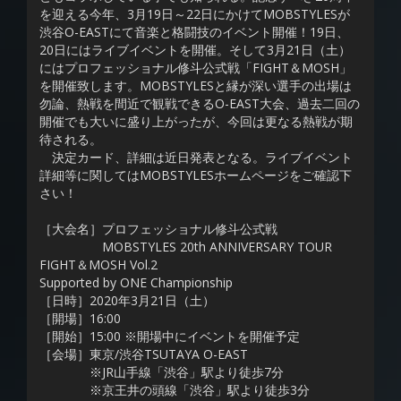
を迎える今年、3月19日～22日にかけてMOBSTYLESが
渋谷O-EASTにて音楽と格闘技のイベント開催！19日、
20日にはライブイベントを開催。そして3月21日（土）
にはプロフェッショナル修斗公式戦「FIGHT＆MOSH」
を開催致します。MOBSTYLESと縁が深い選手の出場は
勿論、熱戦を間近で観戦できるO-EAST大会、過去二回の
開催でも大いに盛り上がったが、今回は更なる熱戦が期
待される。
決定カード、詳細は近日発表となる。ライブイベント
詳細等に関してはMOBSTYLESホームページをご確認下
さい！
［大会名］プロフェッショナル修斗公式戦
MOBSTYLES 20th ANNIVERSARY TOUR
FIGHT＆MOSH Vol.2
Supported by ONE Championship
［日時］2020年3月21日（土）
［開場］16:00
［開始］15:00 ※開場中にイベントを開催予定
［会場］東京/渋谷TSUTAYA O-EAST
※JR山手線「渋谷」駅より徒歩7分
※京王井の頭線「渋谷」駅より徒歩3分