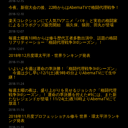
2018-12-15
今夜、新宿大会の後、22時からはAbemaTVで格闘代理戦争！
2018-12-10
楽天コレクションにて人気TVアニメ「バキ」と実在の格闘家
によるコラボグッズ販売開始 扇久保、猿田、田丸が登場
2018-12-07
毎週土曜夜10時からは修斗歴代王者多数出演中、話題の格闘
リアリティーショー「格闘代理戦争3rdシーズン」！
2018-12-01
2018年12月度環太平洋・世界ランキング発表
2018-11-30
いよいよ今週は運命の準決勝！「格闘代理戦争3rdシーズン」
今週は少し早い12/1(土)夜9時45分よりAbemaTVにて生中
継！
2018-11-24
毎週土曜の夜は、盛り上がりを見せるジョシカク「格闘代理
戦争3rdシーズン」！ 運命の準決勝を控えた#9には、また新
たなレジェンドが登場！11/24(土)夜10時よりAbemaTVにて
放送！
2018-11-16
2018年11月度プロフェッショナル修斗 世界・環太平洋ランキ
ング発表
2018-11-10