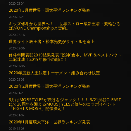
2020-03-01
2020年3月度世界・環太平洋ランキング発表
2020-02-28
キッズ修斗から世界へ！ 世界ストロー級新王者・箕輪ひろ
ばがONE Championshipと契約。
2020-02-16
世界ライト級王者・松本光史がタイトルを返上
2020-02-06
修斗年間表彰2019結果発表 “投神”倉本、MVP &ベストバウト
二冠達成！2019年修斗の顔に！
2020-02-06
2020年度新人王決定トーナメント組み合わせ決定
2020-02-05
2020年2月度世界・環太平洋ランキング発表
2020-01-23
3月はMOBSTYLESが渋谷をジャック！！！ 3/21渋谷O-EAST
にて20周年を迎えるMOBSTYLESと修斗のコラボイベント
「FIGHT＆MOSH」開催決定！
2020-01-07
2020年1月度環太平洋・世界ランキング発表
2019-12-08