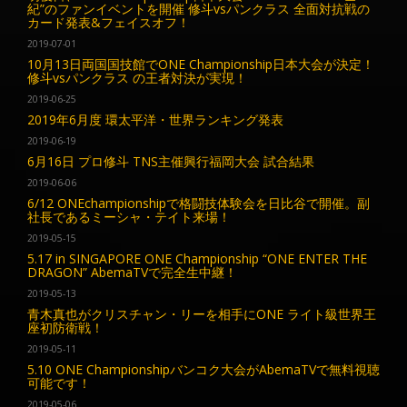
紀”のファンイベントを開催 修斗vsパンクラス 全面対抗戦の
カード発表&フェイスオフ！
2019-07-01
10月13日両国国技館でONE Championship日本大会が決定！
修斗vsパンクラス の王者対決が実現！
2019-06-25
2019年6月度 環太平洋・世界ランキング発表
2019-06-19
6月16日 プロ修斗 TNS主催興行福岡大会 試合結果
2019-06-06
6/12 ONEchampionshipで格闘技体験会を日比谷で開催。副
社長であるミーシャ・テイト来場！
2019-05-15
5.17 in SINGAPORE ONE Championship “ONE ENTER THE
DRAGON” AbemaTVで完全生中継！
2019-05-13
青木真也がクリスチャン・リーを相手にONE ライト級世界王
座初防衛戦！
2019-05-11
5.10 ONE Championshipバンコク大会がAbemaTVで無料視聴
可能です！
2019-05-06