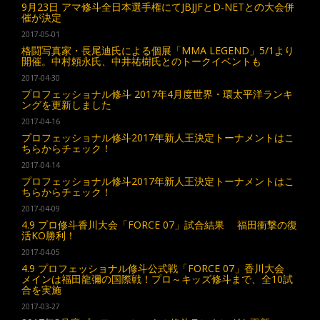
9月23日 アマ修斗全日本選手権にてJBJJFとD-NETとの大会併
催が決定
2017-05-01
格闘写真家・長尾迪氏による個展「MMA LEGEND」5/1より
開催。中村頼永氏、中井祐樹氏とのトークイベントも
2017-04-30
プロフェッショナル修斗 2017年4月度世界・環太平洋ランキ
ングを更新しました
2017-04-16
プロフェッショナル修斗2017年新人王決定トーナメントはこ
ちらからチェック！
2017-04-14
プロフェッショナル修斗2017年新人王決定トーナメントはこ
ちらからチェック！
2017-04-09
4.9 プロ修斗香川大会「FORCE 07」試合結果 福田衝撃の復
活KO勝利！
2017-04-05
4.9 プロフェッショナル修斗公式戦「FORCE 07」香川大会
メインは福田龍彌の国際戦！プロ～キッズ修斗まで、全10試
合を実施
2017-03-27