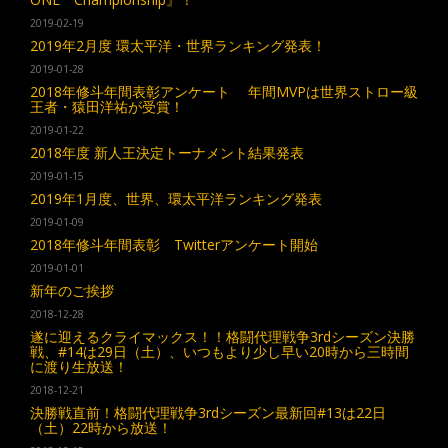
2019-02-19
2019年2月度 環太平洋・世界ランキング発表！
2019-01-28
2018年修斗年間表彰アンケート 年間MVPは世界ストロー級
王者・猿田洋祐が受賞！
2019-01-22
2018年度 新人王決定トーナメント結果発表
2019-01-15
2019年1月度、世界、環太平洋ランキング発表
2019-01-09
2018年修斗年間表彰 Twitterアンケート開始
2019-01-01
新年のご挨拶
2018-12-28
遂に迎えるクライマックス！！格闘代理戦争3rdシーズン決勝
戦、#14は29日（土）、いつもより少し早い20時から三時間
に渡り生放送！
2018-12-21
決勝戦直前！格闘代理戦争3rdシーズン最新回#13は22日
（土）22時から放送！