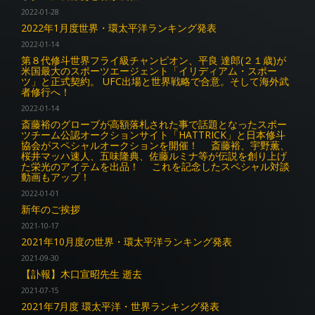
2022-01-28
2022年1月度世界・環太平洋ランキング発表
2022-01-14
第８代修斗世界フライ級チャンピオン、平良 達郎(２１歳)が
米国最大のスポーツエージェント「イリディアム・スポー
ツ」と正式契約。 UFC出場と世界戦略で合意。そして海外武
者修行へ！
2022-01-14
斎藤裕のグローブが高額落札された事で話題となったスポー
ツチーム公認オークションサイト「HATTRICK」と日本修斗
協会がスペシャルオークションを開催！ 斎藤裕、宇野薫、
桜井マッハ速人、五味隆典、佐藤ルミナ等が伝説を創り上げ
た栄光のアイテムを出品！ これを記念したスペシャル対談
動画もアップ！
2022-01-01
新年のご挨拶
2021-10-17
2021年10月度の世界・環太平洋ランキング発表
2021-09-30
【訃報】木口宣昭先生 逝去
2021-07-15
2021年7月度 環太平洋・世界ランキング発表