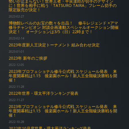
勢いが止まらない！世界王者・平良達郎が切手のデザイン
に！世界を相手に戦う「TATSURO TAIRA」フレーム切手の
限定販売が決定！
2023-02-27
博物館レベルのお宝の数々を出品！ 修斗レジェンド ×アマ
修斗チャンピオン 対談企画連動スペシャルオークション開催
決定！ オークションは3/5（日）22時まで！
2023-02-14
2023年度新人王決定トーナメント 組み合わせ決定
2023-01-01
2023年 新年のご挨拶
2022-12-05
2023年プロフェショナル修斗公式戦 スケジュール発表 来
年度開幕戦は1.15 後楽園ホール！新人王全階級決勝戦を開
催！
2022-11-28
2022年世界・環太平洋ランキング発表
2022-11-27
2023年プロフェショナル修斗公式戦 スケジュール発表 来
年度開幕戦は1.15 後楽園ホール！新人王全階級決勝戦を開
催！
2022-10-28
2022年10月度世界・環太平洋ランキング発表