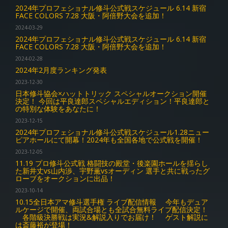
2024年プロフェショナル修斗公式戦スケジュール 6.14 新宿
FACE COLORS 7.28 大阪・阿倍野大会を追加！
2024-03-29
2024年プロフェショナル修斗公式戦スケジュール 6.14 新宿
FACE COLORS 7.28 大阪・阿倍野大会を追加！
2024-02-28
2024年2月度ランキング発表
2023-12-30
日本修斗協会×ハットトリック スペシャルオークション開催
決定！ 今回は平良達郎スペシャルエディション！平良達郎と
の特別な体験をあなたに！
2023-12-15
2024年プロフェショナル修斗公式戦スケジュール1.28ニュー
ピアホールにて開幕！2024年も全国各地で公式戦を開催！
2023-12-05
11.19 プロ修斗公式戦 格闘技の殿堂・後楽園ホールを揺らし
た新井丈vs山内渉、宇野薫vsオーディン 選手と共に戦ったグ
ローブをオークションに出品！
2023-10-14
10.15全日本アマ修斗選手権 ライブ配信情報 今年もデュア
ルケージで開催、両試合場とも全試合無料ライブ配信決定！
各階級決勝戦は実況&解説入りでお届け！ ゲスト解説に
は斎藤裕が登場！