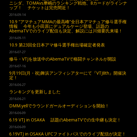
ニシダ、TOMAvs摩嶋のランキング戦他、8カードがラインナ
ップ！ チケットは完売間近！
2016-09-14
10.9 “アマチュアMMAの最高峰”全日本アマチュア修斗選手権
情報 今年も小田原にデュアルケージ登場、話題の
AbemaTVでのライブ配信も決定、解説には川畑要氏来場！
2016-09-11
10.9 第23回全日本アマ修斗選手権出場確定者発表
2016-07-27
修斗・VTJを放送中のAbemaTVで格闘チャンネルが開設
2016-07-16
9月19日(月・祝)舞浜アンフィシアターにて『VTJ8th』開催決
定！
2016-06-27
ランキングを更新しました
2016-06-21
DMM.yellでラウンドガールオーディションを開始！
2016-06-09
6.19 VTJ in OSAKA 話題のAbemaTVでの生中継も決定！
2016-06-09
6.19VTJ in OSAKA UFCファイトパスでのライブ配信が決定！