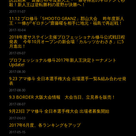
殺！新人王は逆転勝利の星野が決勝へ！
2017-11-07
11.12 プロ修斗「SHOOTO GRANZ」郡山大会 昨年度新人
王・一條が“ギロチン”齋藤曜を相手に地元・福島で再起戦！
2017-10-04
2018年度サステイン主催プロフェッショナル修斗公式戦日程
発表 今年10月オープンの新会場「カルッツかわさき」に5
月進出！
2017-09-07
プロフェッショナル修斗2017年新人王決定トーナメント
Update!
2017-08-30
9.23 アマ修斗 全日本選手権大会 出場選手一覧&組み合わせ発
表
2017-08-30
9.3 BORDER 大阪大会情報 大会当日、立見券を販売！
2017-08-07
9月23日 アマ修斗 全日本選手権大会 出場者募集開始
2017-06-03
2017年6月度、各ランキングをアップ
2017-05-15