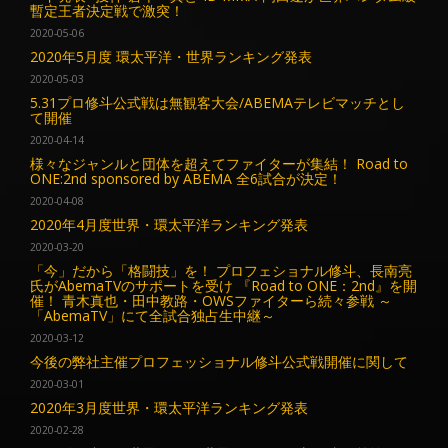
暫定王者決定戦で激突！
2020-05-06
2020年5月度 環太平洋・世界ランキング発表
2020-05-03
5.31プロ修斗公式戦は無観客大会/ABEMAテレビマッチとし
て開催
2020-04-14
様々なジャンルと団体を超えてファイターが集結！ Road to
ONE:2nd sponsored by ABEMA 全6試合が決定！
2020-04-08
2020年4月度世界・環太平洋ランキング発表
2020-03-20
「今」だから「格闘技」を！ プロフェショナル修斗、長南亮
氏がAbemaTVのサポートを受け 『Road to ONE：2nd』を開
催！ 青木真也・田中教路・OWSファイターら続々参戦 ～
「AbemaTV」にて全試合独占生中継～
2020-03-12
今後の弊社主催プロフェッショナル修斗公式戦開催に関して
2020-03-01
2020年3月度世界・環太平洋ランキング発表
2020-02-28