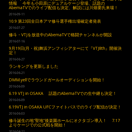
情報 今年も小田原にデュアルケージ登場、話題の
AbemaTVでのライブ配信も決定、解説には川畑要氏来場！
2016-09-11
10.9 第23回全日本アマ修斗選手権出場確定者発表
2016-07-27
修斗・VTJを放送中のAbemaTVで格闘チャンネルが開設
2016-07-16
9月19日(月・祝)舞浜アンフィシアターにて『VTJ8th』開催決
定！
2016-06-27
ランキングを更新しました
2016-06-21
DMM.yellでラウンドガールオーディションを開始！
2016-06-09
6.19 VTJ in OSAKA 話題のAbemaTVでの生中継も決定！
2016-06-09
6.19VTJ in OSAKA UFCファイトパスでのライブ配信が決定！
2016-06-03
修斗誕生の地“聖地”後楽園ホールにオクタゴン導入！ 7.17
よりケージでの公式戦を開始！
2016-04-22