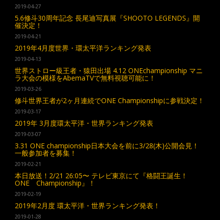
2019-04-27
5.6修斗30周年記念 長尾迪写真展『SHOOTO LEGENDS』開
催決定！
2019-04-21
2019年4月度世界・環太平洋ランキング発表
2019-04-13
世界ストロー級王者・猿田出場 4.12 ONEchampionship マニ
ラ大会の模様をAbemaTVで無料視聴可能に！
2019-03-26
修斗世界王者が2ヶ月連続でONE Championshipに参戦決定！
2019-03-17
2019年 3月度環太平洋・世界ランキング発表
2019-03-07
3.31 ONE championship日本大会を前に3/28(木)公開会見！
一般参加者を募集！
2019-02-21
本日放送！2/21 26:05〜 テレビ東京にて『格闘王誕生！
ONE Championship』！
2019-02-19
2019年2月度 環太平洋・世界ランキング発表！
2019-01-28