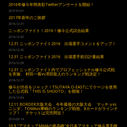
2016年修斗年間表彰Twitterアンケートを開始！
2017-01-01
2017年新年のご挨拶
2016-12-31
ニッポンファイト！2016！修斗公式試合結果
2016-12-30
12.31 ニッポンファイト2016 出場選手コメントをアップ！
2016-12-30
12.31 ニッポンファイト2016 出場選手前日計量結果
2016-12-28
12.31 ニッポンファイト内でプロフェッショナル修斗公式戦
を実施 村田一着vs澤田龍人のランキング戦決定！
2016-12-17
修斗が渋谷をジャック！TSUTAYA O-EASTにてケージを使用
した公式戦「THIS IS SHOOTO」を開催！
2016-12-06
12.11 BORDER大阪大会 今年最後の大阪大会 マッチョvs
ニシダ、TOMAvs摩嶋のランキング戦他、8カードがラインナ
ップ！ チケットは完売間近！
2016-09-14
10.9 “アマチュアMMAの最高峰”全日本アマチュア修斗選手権