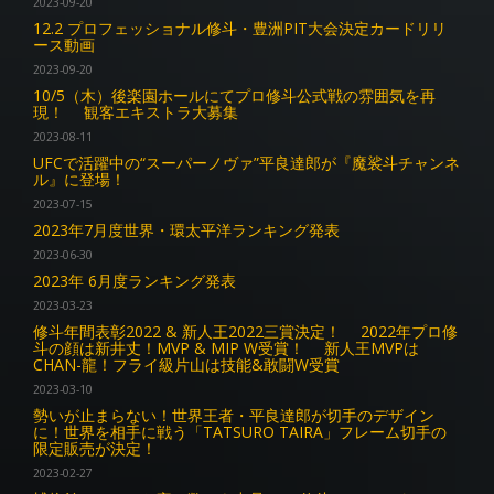
2023-09-20
12.2 プロフェッショナル修斗・豊洲PIT大会決定カードリリ
ース動画
2023-09-20
10/5（木）後楽園ホールにてプロ修斗公式戦の雰囲気を再
現！ 観客エキストラ大募集
2023-08-11
UFCで活躍中の“スーパーノヴァ”平良達郎が『魔裟斗チャンネ
ル』に登場！
2023-07-15
2023年7月度世界・環太平洋ランキング発表
2023-06-30
2023年 6月度ランキング発表
2023-03-23
修斗年間表彰2022 & 新人王2022三賞決定！ 2022年プロ修
斗の顔は新井丈！MVP & MIP W受賞！ 新人王MVPは
CHAN-龍！フライ級片山は技能&敢闘W受賞
2023-03-10
勢いが止まらない！世界王者・平良達郎が切手のデザイン
に！世界を相手に戦う「TATSURO TAIRA」フレーム切手の
限定販売が決定！
2023-02-27