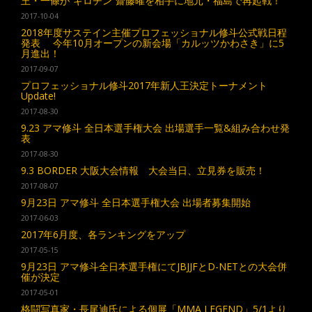
王・一條が“ギロチン”齋藤曜を相手に地元・福島で再起戦！
2017-10-04
2018年度サステイン主催プロフェッショナル修斗公式戦日程
発表 今年10月オープンの新会場「カルッツかわさき」に5
月進出！
2017-09-07
プロフェッショナル修斗2017年新人王決定トーナメント
Update!
2017-08-30
9.23 アマ修斗 全日本選手権大会 出場選手一覧&組み合わせ発
表
2017-08-30
9.3 BORDER 大阪大会情報 大会当日、立見券を販売！
2017-08-07
9月23日 アマ修斗 全日本選手権大会 出場者募集開始
2017-06-03
2017年6月度、各ランキングをアップ
2017-05-15
9月23日 アマ修斗全日本選手権にてJBJJFとD-NETとの大会併
催が決定
2017-05-01
格闘写真家・長尾迪氏による個展「MMA LEGEND」5/1より