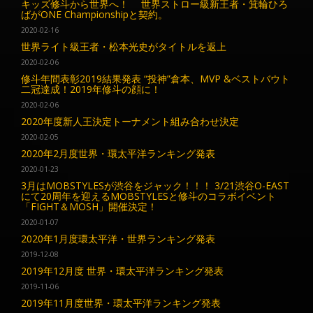
キッズ修斗から世界へ！ 世界ストロー級新王者・箕輪ひろ
ばがONE Championshipと契約。
2020-02-16
世界ライト級王者・松本光史がタイトルを返上
2020-02-06
修斗年間表彰2019結果発表 “投神”倉本、MVP &ベストバウト
二冠達成！2019年修斗の顔に！
2020-02-06
2020年度新人王決定トーナメント組み合わせ決定
2020-02-05
2020年2月度世界・環太平洋ランキング発表
2020-01-23
3月はMOBSTYLESが渋谷をジャック！！！ 3/21渋谷O-EAST
にて20周年を迎えるMOBSTYLESと修斗のコラボイベント
「FIGHT＆MOSH」開催決定！
2020-01-07
2020年1月度環太平洋・世界ランキング発表
2019-12-08
2019年12月度 世界・環太平洋ランキング発表
2019-11-06
2019年11月度世界・環太平洋ランキング発表