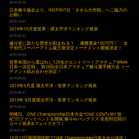
2019-10-19
日本修斗協会より、INSPIRIT社「タオル大作戦」へご協力の
お願い
2019-10-07
2019年10月度世界・環太平洋ランキング発表
2019-09-23
修斗史に新たな歴史が刻まれる！ 優勝賞金100万円！ 女
子初代スーパーアトム級王座決定トーナメント開催決定！
2019-09-06
世界各国から選ばれし129名がエントリー！アマチュアMMA
日本一決定戦 第26回全日本アマチュア修斗選手権大会 トー
ナメント組み合わせ決定！
2019-09-06
2019年9月度 環太平洋・世界ランキング発表
2019-08-27
2019年 8月度環太平洋・世界ランキング発表
2019-08-05
明後日、ONE Championship日本大会“ONE: CENTURY 世
紀”のファンイベントを開催 修斗vsパンクラス 全面対抗戦の
カード発表&フェイスオフ！
2019-07-01
10月13日両国国技館でONE Championship日本大会が決定！