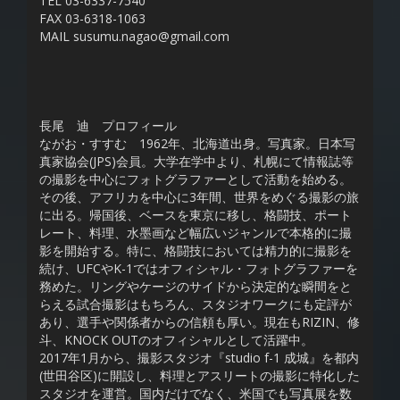
TEL 03-6337-7540
FAX 03-6318-1063
MAIL susumu.nagao@gmail.com
長尾 迪 プロフィール
ながお・すすむ 1962年、北海道出身。写真家。日本写
真家協会(JPS)会員。大学在学中より、札幌にて情報誌等
の撮影を中心にフォトグラファーとして活動を始める。
その後、アフリカを中心に3年間、世界をめぐる撮影の旅
に出る。帰国後、ベースを東京に移し、格闘技、ポート
レート、料理、水墨画など幅広いジャンルで本格的に撮
影を開始する。特に、格闘技においては精力的に撮影を
続け、UFCやK-1ではオフィシャル・フォトグラファーを
務めた。リングやケージのサイドから決定的な瞬間をと
らえる試合撮影はもちろん、スタジオワークにも定評が
あり、選手や関係者からの信頼も厚い。現在もRIZIN、修
斗、KNOCK OUTのオフィシャルとして活躍中。
2017年1月から、撮影スタジオ『studio f-1 成城』を都内
(世田谷区)に開設し、料理とアスリートの撮影に特化した
スタジオを運営。国内だけでなく、米国でも写真展を数