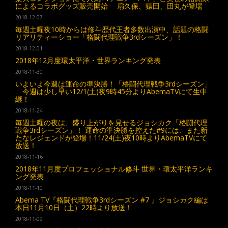
によるコラボグッズ販売開始 扇久保、猿田、田丸が登場
2018-12-07
毎週土曜夜10時からは修斗歴代王者多数出演中、話題の格闘
リアリティーショー「格闘代理戦争3rdシーズン」！
2018-12-01
2018年12月度環太平洋・世界ランキング発表
2018-11-30
いよいよ今週は運命の準決勝！「格闘代理戦争3rdシーズン」
今週は少し早い12/1(土)夜9時45分よりAbemaTVにて生中
継！
2018-11-24
毎週土曜の夜は、盛り上がりを見せるジョシカク「格闘代理
戦争3rdシーズン」！ 運命の準決勝を控えた#9には、また新
たなレジェンドが登場！11/24(土)夜10時よりAbemaTVにて
放送！
2018-11-16
2018年11月度プロフェッショナル修斗 世界・環太平洋ランキ
ング発表
2018-11-10
Abema TV『格闘代理戦争3rdシーズン #7 』ジョシカク編は
本日11月10日（土）22時より放送！
2018-11-09