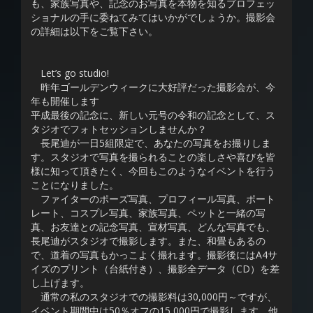
も、家族写真や、記念のお写真を本物を知るプロフェッ
ショナルの手に委ねてみてはいかがでしょうか。撮影会
の詳細は以下をご覧下さい。
Let’s go studio!
昨年ゴールデンウィークに大好評だった撮影会が、今
年も開催します
平成最後の記念に、新しい元号の令和の記念として、ス
タジオでフォトセッションしませんか？
長尾迪が一日5組限定で、あなたの写真をお撮りしま
す。スタジオで写真を撮られることの楽しさや喜びを皆
様に知って頂きたく、今回もこのようなイベントを行う
ことになりました。
ファイターのポーズ写真、プロフィール写真、ポート
レート、コスプレ写真、家族写真、ペットと一緒の写
真、お友達との記念写真、宣材写真、どんな写真でも、
長尾迪がスタジオで撮影します。また、和畳もあるの
で、道着の写真もかっこよく撮れます。撮影後にはA4サ
イズのプリント（台紙付き）、撮影全データ（CD）を差
し上げます。
通常の私のスタジオでの撮影料は30,000円～ですが、
イベント期間中は50％オフの15,000円で撮影します。他