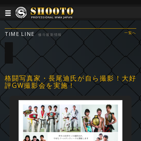
TIME LINE
一覧へ
修斗最新情報
格闘写真家・長尾迪氏が自ら撮影！大好
評GW撮影会を実施！