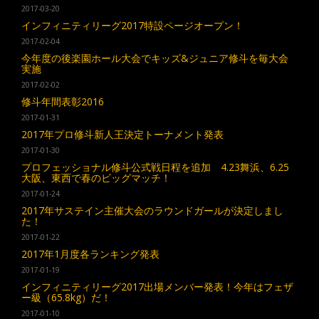
2017-03-20
インフィニティリーグ2017特設ページオープン！
2017-02-04
今年度の後楽園ホール大会でキッズ&ジュニア修斗を毎大会
実施
2017-02-02
修斗年間表彰2016
2017-01-31
2017年プロ修斗新人王決定トーナメント発表
2017-01-30
プロフェッショナル修斗公式戦日程を追加 4.23舞浜、6.25
大阪、東西で春のビッグマッチ！
2017-01-24
2017年サステイン主催大会のラウンドガールが決定しまし
た！
2017-01-22
2017年1月度各ランキング発表
2017-01-19
インフィニティリーグ2017出場メンバー発表！今年はフェザ
ー級（65.8kg）だ！
2017-01-10