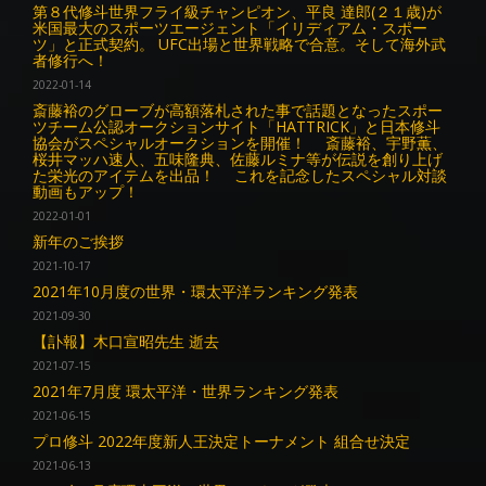
第８代修斗世界フライ級チャンピオン、平良 達郎(２１歳)が
米国最大のスポーツエージェント「イリディアム・スポー
ツ」と正式契約。 UFC出場と世界戦略で合意。そして海外武
者修行へ！
2022-01-14
斎藤裕のグローブが高額落札された事で話題となったスポー
ツチーム公認オークションサイト「HATTRICK」と日本修斗
協会がスペシャルオークションを開催！ 斎藤裕、宇野薫、
桜井マッハ速人、五味隆典、佐藤ルミナ等が伝説を創り上げ
た栄光のアイテムを出品！ これを記念したスペシャル対談
動画もアップ！
2022-01-01
新年のご挨拶
2021-10-17
2021年10月度の世界・環太平洋ランキング発表
2021-09-30
【訃報】木口宣昭先生 逝去
2021-07-15
2021年7月度 環太平洋・世界ランキング発表
2021-06-15
プロ修斗 2022年度新人王決定トーナメント 組合せ決定
2021-06-13