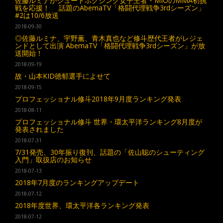
佐藤ルミナがシュートボクシング女子王者・MIOのMMA初挑
戦を応援！ 話題のAbemaTV「格闘代理戦争3rdシーズン」
#2は10/6放送
2018-09-30
◎佐藤ルミナ、宇野薫、青木真也など修斗歴代王者がレジェ
ンドとして出演 AbemaTV「格闘代理戦争3rdシーズン」が放
送開始！
2018-09-19
故・山本KID徳郁選手によせて
2018-09-15
プロフェッショナル修斗2018年9月度ランキング発表
2018-08-11
プロフェッショナル修斗 世界・環太平洋ランキング8月度が
発表されました
2018-07-31
7/31発売、30年振り復刊、話題の「佐山聡のシューティング
入門」取扱店のお知らせ
2018-07-13
2018年7月度のランキングアップデート
2018-07-12
2018年度世界、環太平洋各ランキング発表
2018-07-12