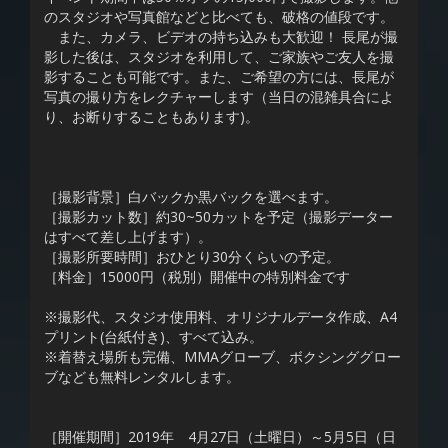
のスタジオや写真館などと比べても、破格の値段です。
また、カメラ、ビデオの持ち込みも大歓迎！ 長尾が撮
影した後は、スタジオを利用して、ご家族やご友人を撮
影することも可能です。また、ご希望の方には、長尾が
写真の撮り方をレクチャーします（当日の混雑具合によ
り、お断りすることもあります)。
［撮影背景］白バックか黒バックを選べます。
［撮影カット数］約30~50カットを予定（撮影データー
はすべて差し上げます）。
［撮影所要時間］おひとり30分くらいの予定。
［料金］15000円（税別）開催中の特別料金です
※撮影代、スタジオ使用料、オリジナルデータ作成、A4
プリント(台紙付き)、すべて込み。
※着替え場所も完備、MMAグローブ、ボクシンググロー
ブなども無料レンタルします。
［開催期間］2019年 4月27日（土曜日）～5月5日（日