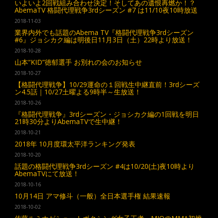
いよいよ2回戦組み合わせ決定！そしてあの遺恨再燃か！？
AbemaTV 格闘代理戦争3rdシーズン #7 は11/10夜10時放送
2018-11-03
業界内外でも話題のAbema TV『格闘代理戦争3rdシーズン
#6』ジョシカク編は明後日11月3日（土）22時より放送！
2018-10-28
山本“KID”徳郁選手 お別れの会のお知らせ
2018-10-27
【格闘代理戦争】10/29運命の１回戦生中継直前！3rdシーズ
ン4.5話｜10/27土曜よる9時半～生放送！
2018-10-26
『格闘代理戦争』3rdシーズン・ジョシカク編の1回戦を明日
21時30分よりAbemaTVで生中継！
2018-10-21
2018年 10月度環太平洋ランキング発表
2018-10-20
話題の格闘代理戦争3rdシーズン #4は10/20(土)夜10時より
AbemaTVにて放送！
2018-10-16
10月14日 アマ修斗（一般）全日本選手権 結果速報
2018-10-02