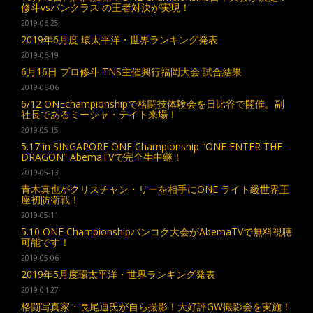
修斗vsパンクラス の王者対決が実現！
2019-06-25
2019年6月度 環太平洋・世界ランキング発表
2019-06-19
6月16日 プロ修斗 TNS主催興行福岡大会 試合結果
2019-06-06
6/12 ONEchampionshipで格闘技体験会を日比谷で開催。副
社長であるミーシャ・テイト来場！
2019-05-15
5.17 in SINGAPORE ONE Championship “ONE ENTER THE
DRAGON” AbemaTVで完全生中継！
2019-05-13
青木真也がクリスチャン・リーを相手にONE ライト級世界王
座初防衛戦！
2019-05-11
5.10 ONE Championshipバンコク大会がAbemaTVで無料視聴
可能です！
2019-05-06
2019年5月度環太平洋・世界ランキング発表
2019-04-27
格闘写真家・長尾迪氏が自ら撮影！大好評GW撮影会を実施！