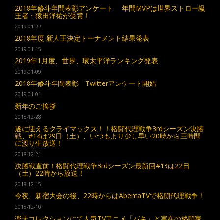
2018年修斗年間表彰アンケート 年間MVPは世界ストロー級
王者・猿田洋祐が受賞！
2019-01-22
2018年度 新人王決定トーナメント結果発表
2019-01-15
2019年1月度、世界、環太平洋ランキング発表
2019-01-09
2018年修斗年間表彰 Twitterアンケート開始
2019-01-01
新年のご挨拶
2018-12-28
遂に迎えるクライマックス！！格闘代理戦争3rdシーズン決勝
戦、#14は29日（土）、いつもより少し早い20時から三時間
に渡り生放送！
2018-12-21
決勝戦直前！格闘代理戦争3rdシーズン最新回#13は22日
（土）22時から放送！
2018-12-15
今夜、新宿大会の後、22時からはAbemaTVで格闘代理戦争！
2018-12-10
楽天コレクションにて人気TVアニメ「バキ」と実在の格闘家