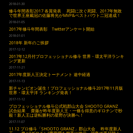
2018-01-30
修斗年間表彰2017 各賞発表 死闘に次ぐ死闘、2017年無敗
で世界王座戴冠の佐藤将光がMVP&ベストバウト二冠達成！
2018-01-05
2017年修斗年間表彰 Twitterアンケート開始
2018-01-01
2018年 新年のご挨拶
2017-12-12
2017年12月付プロフェッショナル修斗 世界・環太平洋ランキ
ング更新
2017-11-21
2017年度新人王決定トーナメント 途中経過
2017-11-13
新チャンピオン誕生！プロフェッショナル修斗2017年11月版
世界・環太平洋 ランキング発表！
2017-11-12
プロフェッショナル修斗公式戦郡山大会 SHOOTO GRANZ
試合結果 齋藤が昨年度新人王・一條を得意のギロチンで秒
殺！新人王は逆転勝利の星野が決勝へ！
2017-11-07
11.12 プロ修斗「SHOOTO GRANZ」郡山大会 昨年度新人