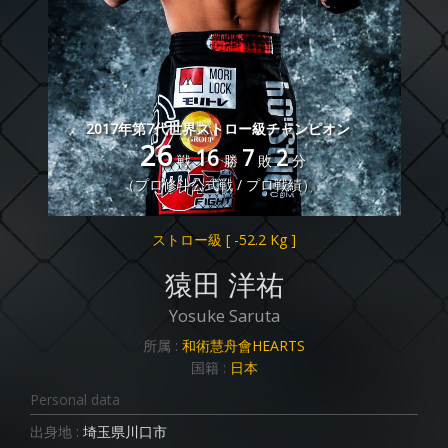
2017年第7代世界ストロー級チャンピオン
26
16
7
2
戦
勝
敗
分
（プロ修斗公式戦 / プロ戦績）
ストロー級
[ -52.2 Kg ]
猿田 洋祐
Yosuke Saruta
所属 :
和術慧舟會HEARTS
国籍 :
日本
Personal data
出身地 :
埼玉県川口市