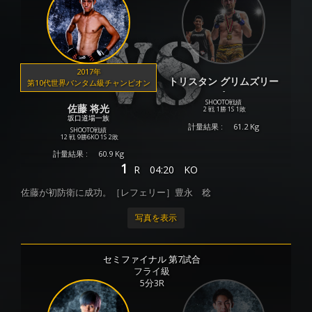
2017年
トリスタン グリムズリー
第10代世界バンタム級チャンピオン
-
SHOOTO戦績
佐藤 将光
2 戦
1勝
1S
1敗
坂口道場一族
計量結果 :
61.2 Kg
SHOOTO戦績
12 戦
9勝
6KO
1S
2敗
計量結果 :
60.9 Kg
1
R
04:20
KO
佐藤が初防衛に成功。［レフェリー］豊永 稔
写真を表示
セミファイナル 第7試合
フライ級
5分3R