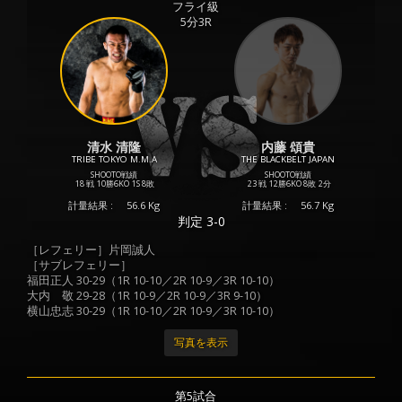
フライ級
5分3R
清水 清隆
内藤 頌貴
TRIBE TOKYO M.M.A
THE BLACKBELT JAPAN
SHOOTO戦績
SHOOTO戦績
18 戦
10勝
6KO
1S
8敗
23 戦
12勝
6KO
8敗
2分
計量結果 :
56.6 Kg
計量結果 :
56.7 Kg
判定 3-0
［レフェリー］片岡誠人
［サブレフェリー］
福田正人 30-29（1R 10-10／2R 10-9／3R 10-10）
大内 敬 29-28（1R 10-9／2R 10-9／3R 9-10）
横山忠志 30-29（1R 10-10／2R 10-9／3R 10-10）
写真を表示
第5試合