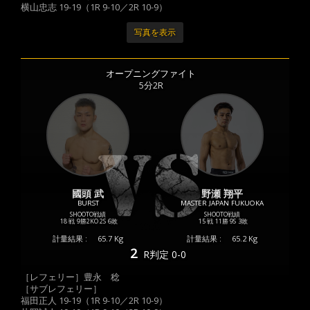
横山忠志 19-19（1R 9-10／2R 10-9）
写真を表示
オープニングファイト
5分2R
國頭 武
野瀬 翔平
BURST
MASTER JAPAN FUKUOKA
SHOOTO戦績
SHOOTO戦績
18 戦
9勝
2KO
2S
6敗
15 戦
11勝
9S
3敗
計量結果 :
65.7 Kg
計量結果 :
65.2 Kg
2
R
判定 0-0
［レフェリー］豊永 稔
［サブレフェリー］
福田正人 19-19（1R 9-10／2R 10-9）