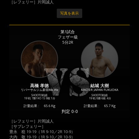
［レフェリー］片岡誠人
写真を表示
第1試合
フェザー級
5分2R
高橋 孝徳
結城 大樹
リバーサルジム新宿Me,We
MASTER JAPAN FUKUOKA
SHOOTO戦績
SHOOTO戦績
19 戦
7勝
1KO
1S
9敗
1分
19 戦
8勝
6敗
4分
計量結果 :
65.6 Kg
計量結果 :
65.7 Kg
判定 0-0
［レフェリー］片岡誠人
［サブレフェリー］
豊永 稔 19-19（1R 9-10／2R 10-9）
大内 敬 19-19（1R 9-10／2R 10-9）