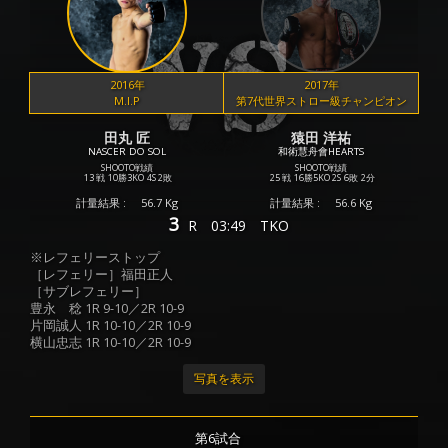
2016年
2017年
M.I.P
第7代世界ストロー級チャンピオン
田丸 匠
猿田 洋祐
NASCER DO SOL
和術慧舟會HEARTS
SHOOTO戦績
SHOOTO戦績
13 戦
10勝
3KO
4S
2敗
25 戦
16勝
5KO
2S
6敗
2分
計量結果 :
56.7 Kg
計量結果 :
56.6 Kg
3
R
03:49
TKO
※レフェリーストップ
［レフェリー］福田正人
［サブレフェリー］
豊永 稔 1R 9-10／2R 10-9
片岡誠人 1R 10-10／2R 10-9
横山忠志 1R 10-10／2R 10-9
写真を表示
第6試合