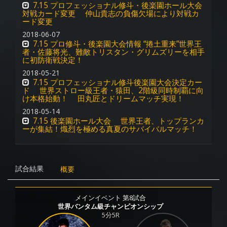
7.15 プロフェッショナル修斗・後楽園ホール大会
対戦カード変更 仲山貴志の負傷欠場により対戦カ
ード変更
2018-06-07
7.15 プロ修斗・後楽園大会情報 “捲土重来”世界王
者・佐藤将光、難敵トリスタン・グリムズリーを相手
に初防衛戦決定！
2018-05-21
7.15 プロフェッショナル修斗後楽園大会決定カー
ド 世界ストロー級王者・猿田、2階級同時制覇に向
け本格始動！ 田丸匠とドリームマッチ実現！
2018-05-14
7.15 後楽園ホール大会 世界王者、トップランカ
ーが集結！熾烈を極める真夏のサバイバルマッチ！
試合結果
概要
メインイベント 第8試合
世界バンタム級チャンピオンシップ
5分5R