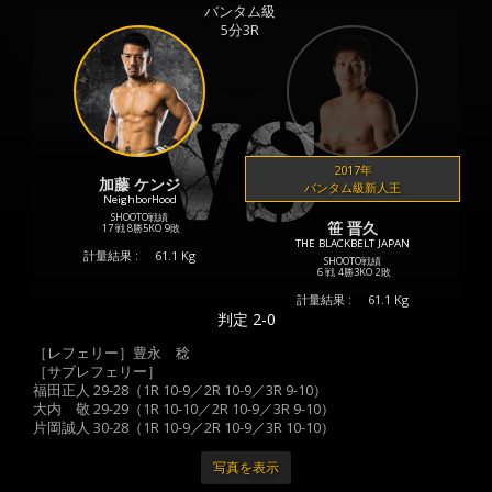
バンタム級
5分3R
2017年
加藤 ケンジ
バンタム級新人王
NeighborHood
SHOOTO戦績
笹 晋久
17 戦
8勝
5KO
9敗
THE BLACKBELT JAPAN
計量結果 :
61.1 Kg
SHOOTO戦績
6 戦
4勝
3KO
2敗
計量結果 :
61.1 Kg
判定 2-0
［レフェリー］豊永 稔
［サブレフェリー］
福田正人 29-28（1R 10-9／2R 10-9／3R 9-10）
大内 敬 29-29（1R 10-10／2R 10-9／3R 9-10）
片岡誠人 30-28（1R 10-9／2R 10-9／3R 10-10）
写真を表示