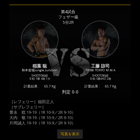
第4試合
フェザー級
5分2R
稲葉 聡
工藤 諒司
秋本道場Jungle Junction
TRIBE TOKYO M.M.A
SHOOTO戦績
SHOOTO戦績
8 戦
1勝
4敗
1分
8 戦
5勝
4KO
2敗
計量結果 :
65.7 Kg
計量結果 :
65.7 Kg
判定 0-0
［レフェリー］福田正人
［サブレフェリー］
豊永 稔 19-19（1R 10-9／2R 9-10）
大内 敬 19-19（1R 10-9／2R 9-10）
片岡誠人 19-19（1R 10-9／2R 9-10）
写真を表示