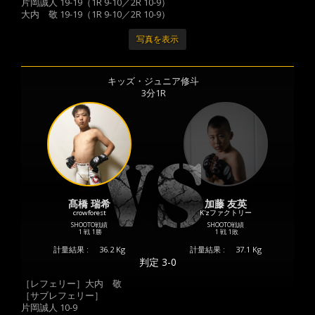
片岡誠人 19-19（1R 9-10／2R 10-9）
大内 敬 19-19（1R 9-10／2R 10-9）
写真を表示
キッズ・ジュニア修斗
3分1R
髙橋 瑞希
加藤 友英
crowforest
K'zファクトリー
SHOOTO戦績
SHOOTO戦績
1 戦
1勝
1 戦
1敗
計量結果 :
36.2 Kg
計量結果 :
37.1 Kg
判定 3-0
［レフェリー］大内 敬
［サブレフェリー］
片岡誠人 10-9