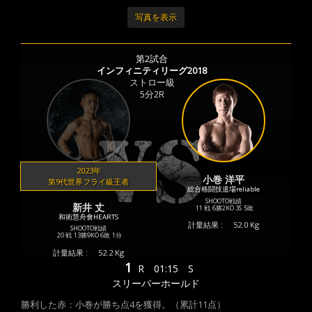
写真を表示
第2試合
インフィニティリーグ2018
ストロー級
5分2R
2023年
小巻 洋平
第9代世界フライ級王者
総合格闘技道場reliable
SHOOTO戦績
新井 丈
11 戦
6勝
2KO
3S
5敗
和術慧舟會HEARTS
計量結果 :
52.0 Kg
SHOOTO戦績
20 戦
13勝
9KO
6敗
1分
計量結果 :
52.2 Kg
1
R
01:15
S
スリーパーホールド
勝利した赤：小巻が勝ち点4を獲得。（累計11点）