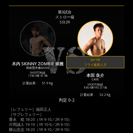
第3試合
ストロー級
5分2R
2017年
木内 SKINNY ZOMBIE 崇雅
フライ級新人王
和術慧舟會GODS
SHOOTO戦績
本田 良介
13 戦
6勝
4S
7敗
CAVE
計量結果 :
51.9 Kg
SHOOTO戦績
8 戦
6勝
1KO
2S
1敗
計量結果 :
52.2 Kg
判定 0-2
［レフェリー］福田正人
［サブレフェリー］
豊永 稔 18-20（1R 9-10／2R 9-10）
片岡誠人 19-19（1R 10-9／2R 9-10）
横山忠志 18-20（1R 9-10／2R 9-10）