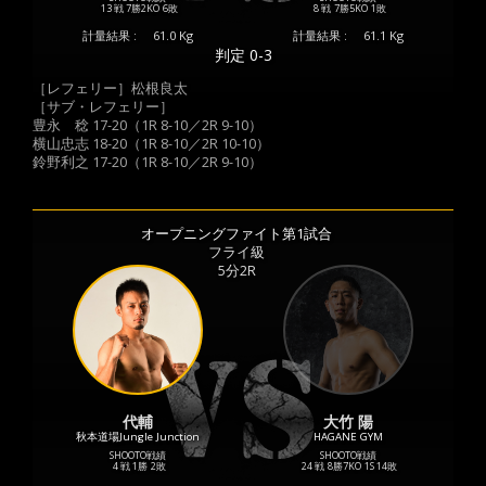
13 戦
7勝
2KO
6敗
8 戦
7勝
5KO
1敗
計量結果 :
61.0 Kg
計量結果 :
61.1 Kg
判定 0-3
［レフェリー］松根良太
［サブ・レフェリー］
豊永 稔 17-20（1R 8-10／2R 9-10）
横山忠志 18-20（1R 8-10／2R 10-10）
鈴野利之 17-20（1R 8-10／2R 9-10）
オープニングファイト第1試合
フライ級
5分2R
代輔
大竹 陽
秋本道場Jungle Junction
HAGANE GYM
SHOOTO戦績
SHOOTO戦績
4 戦
1勝
2敗
24 戦
8勝
7KO
1S
14敗