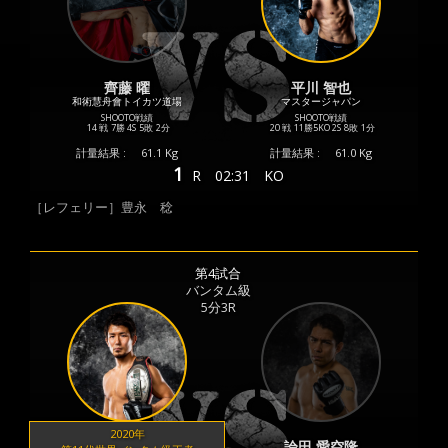
齊藤 曜
平川 智也
和術慧舟會トイカツ道場
マスタージャパン
SHOOTO戦績
SHOOTO戦績
14 戦
7勝
4S
5敗
2分
20 戦
11勝
5KO
2S
8敗
1分
計量結果 :
61.1 Kg
計量結果 :
61.0 Kg
1
R
02:31
KO
［レフェリー］豊永 稔
第4試合
バンタム級
5分3R
2020年
論田 愛空隆