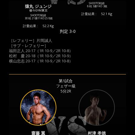
SHOOTO戦績
猿丸 ジュンジ
8 戦
5勝
1KO
3敗
修斗GYM東京
計量結果 :
52.1 Kg
SHOOTO戦績
30 戦
21勝
11KO
2S
8敗
計量結果 :
52.2 Kg
判定 3-0
［レフェリー］片岡誠人
［サブ・レフェリー］
福田正人 20-17（1R 10-9／2R 10-8）
松村 慶 20-18（1R 10-9／2R 10-9）
横山忠志 20-17（1R 10-9／2R 10-8）
第1試合
フェザー級
5分2R
齋藤 翼
村津 孝徳