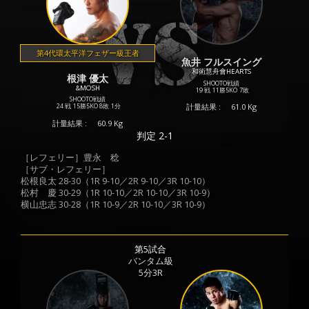
第4代環太平洋フェザー級王者
魚井 フルスイング
和術慧舟會HEARTS
根津 優太
SHOOTO戦績
&MOSH
19 戦
11勝
5KO
7敗
SHOOTO戦績
計量結果 :
61.0 Kg
24 戦
15勝
5KO
8敗
1分
計量結果 :
60.9 Kg
判定 2-1
［レフェリー］豊永 稔
［サブ・レフェリー］
松根良太 28-30（1R 9-10／2R 9-10／3R 10-10）
松村 慶 30-29（1R 10-10／2R 10-10／3R 10-9）
横山忠志 30-28（1R 10-9／2R 10-10／3R 10-9）
第5試合
バンタム級
5分3R