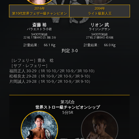
2016年
2004年
第10代世界フェザー級チャンピオン
ライト級新人王
斎藤 裕
リオン 武
パラエストラ小岩
ライジングサン
SHOOTO戦績
SHOOTO戦績
22 戦
17勝
4KO
2S
3敗
2分
27 戦
21勝
8KO
4S
6敗
計量結果 :
66.1 Kg
計量結果 :
66.0 Kg
判定 3-0
［レフェリー］豊永 稔
［サブ・レフェリー］
福田正人 30-29（1R 10-10／2R 10-9／3R 10-10）
松根良太 29-28（1R 10-9／2R 10-9／3R 9-10）
片岡誠人 29-28（1R 10-9／2R 10-9／3R 9-10）
第7試合
世界ストロー級チャンピオンシップ
5分5R