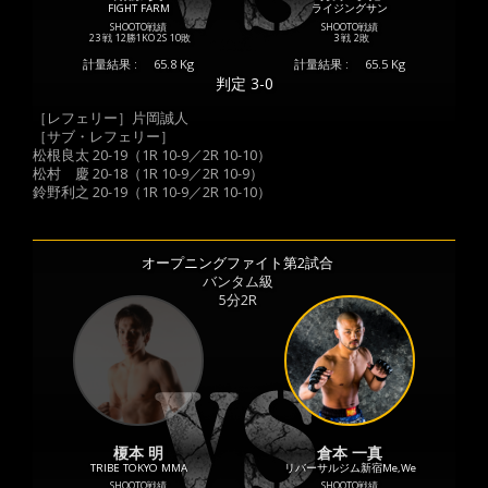
FIGHT FARM
ライジングサン
SHOOTO戦績
SHOOTO戦績
23 戦
12勝
1KO
2S
10敗
3 戦
2敗
計量結果 :
65.8 Kg
計量結果 :
65.5 Kg
判定 3-0
［レフェリー］片岡誠人
［サブ・レフェリー］
松根良太 20-19（1R 10-9／2R 10-10）
松村 慶 20-18（1R 10-9／2R 10-9）
鈴野利之 20-19（1R 10-9／2R 10-10）
オープニングファイト第2試合
バンタム級
5分2R
榎本 明
倉本 一真
TRIBE TOKYO MMA
リバーサルジム新宿Me,We
SHOOTO戦績
SHOOTO戦績