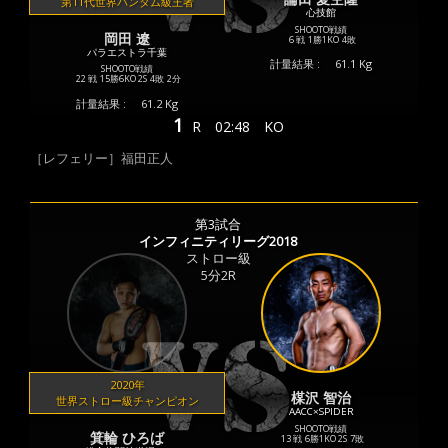
第11代世界バンタム級王者
心技館
SHOOTO戦績
岡田 遼
6 戦
1勝
1KO
4敗
パラエストラ千葉
計量結果 :
61.1 Kg
SHOOTO戦績
22 戦
15勝
6KO
2S
4敗
2分
計量結果 :
61.2 Kg
1
R
02:48
KO
［レフェリー］福田正人
第3試合
インフィニティリーグ2018
ストロー級
5分2R
2020年
楳沢 智治
世界ストロー級チャンピオン
AACC×SPIDER
SHOOTO戦績
箕輪 ひろば
13 戦
6勝
1KO
2S
7敗