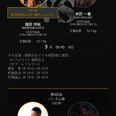
2017年
村田 一着
第7代世界ストロー級チャンピオン
NEW GROUND
SHOOTO戦績
猿田 洋祐
20 戦
6勝
2KO
4S
13敗
1分
和術慧舟會HEARTS
計量結果 :
52.2 Kg
SHOOTO戦績
25 戦
16勝
5KO
2S
6敗
2分
計量結果 :
52.1 Kg
3
R
00:45
KO
※※王者：猿田がタイトル初防衛に成功。
［レフェリー］福田正人
［サブ・レフェリー］
豊永 稔 1R 10-9／2R 10-9
松根良太 1R 10-9／2R 10-9
片岡誠人 1R 10-9／2R 10-9
第6試合
バンタム級
5分3R