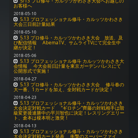
5/13 プロ修斗・カルッツかわさき大会へお越しの
お客様へ
2018-05-10
5.13 プロフェッショナル修斗・カルッツかわさき
大会三日前計量結果
2018-05-10
5.13 プロ修斗・カルッツかわさき大会 放送、及
び配信情報 AbemaTV、サムライTVにて完全生中
継が決定！
2018-05-06
5.13 プロフェッショナル修斗 カルッツかわさき大
会情報 今大会前日計量を東京ガーデンパレスにて
公開形式で実施！
2018-04-27
5.13 プロ修斗・カルッツかわさき大会 修斗春の
大一番、1カードを加え、全対戦カードが決定！
2018-04-23
5.13 プロフェッショナル修斗・カルッツかわさき
大会決定対戦カード “ギロチン”齊藤の対戦相手は階
級変更後連勝中の平川智也に決定！レスリングエリー
ト、倉本は榎本明と激突！
2018-04-13
5.13 プロフェッショナル修斗・カルッツかわさき
大会決定対戦カード発表 衝撃のスーパーファイ