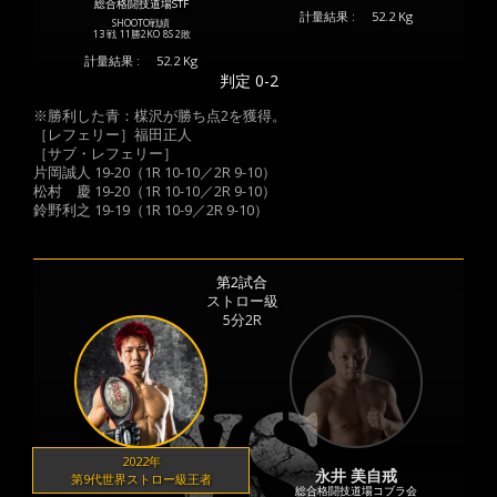
総合格闘技道場STF
計量結果 :
52.2 Kg
SHOOTO戦績
13 戦
11勝
2KO
8S
2敗
計量結果 :
52.2 Kg
判定 0-2
※勝利した青：楳沢が勝ち点2を獲得。
［レフェリー］福田正人
［サブ・レフェリー］
片岡誠人 19-20（1R 10-10／2R 9-10）
松村 慶 19-20（1R 10-10／2R 9-10）
鈴野利之 19-19（1R 10-9／2R 9-10）
第2試合
ストロー級
5分2R
2022年
永井 美自戒
第9代世界ストロー級王者
総合格闘技道場コブラ会