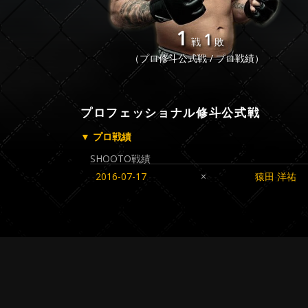
1
1
戦
敗
（プロ修斗公式戦 / プロ戦績）
プロフェッショナル修斗公式戦
▼ プロ戦績
SHOOTO戦績
2016-07-17
×
猿田 洋祐