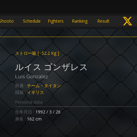
Shooto
Schedule
Fighters
Ranking
Result
ストロー級
[ -52.2 Kg ]
ルイス ゴンザレス
Luis Gonzalez
所属 :
チーム・タイタン
国籍 :
イギリス
Personal data
生年月日 :
1992 / 3 / 26
身長 :
162 cm