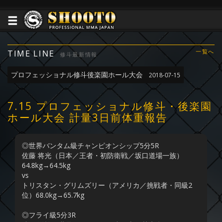
TIME LINE
一覧へ
修斗最新情報
プロフェッショナル修斗後楽園ホール大会
2018-07-15
7.15 プロフェッショナル修斗・後楽園
ホール大会 計量3日前体重報告
◎世界バンタム級チャンピオンシップ5分5R
佐藤 将光（日本／王者・初防衛戦／坂口道場一族）
64.8kg→64.5kg
vs
トリスタン・グリムズリー（アメリカ／挑戦者・同級2
位）68.0kg→65.7kg
◎フライ級5分3R