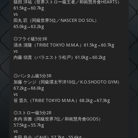
猿田 洋祐（世界ストロー級王者／和術慧舟會HEARTS）
61.5kg→60.7kg
vs
田丸 匠（同級世界5位／NASCER DO SOL）
65.0kg→63.2kg
◎フライ級5分3R
清水 清隆（TRIBE TOKYO M.M.A.）61.5kg→60.7kg
vs
内藤 頌貴（パラエストラ松戸）61.0kg→60.2kg
◎バンタム級5分3R
加藤 ケンジ（同級環太平洋10位／K.O.SHOOTO GYM）
67.2kg→66.0kg
vs
笹 晋久（TRIBE TOKYO M.M.A.）68.2kg→67.3kg
◎ストロー級5分2R
木内 崇雅（同級世界7位／和術慧舟會GODS）
57.5kg→55.7kg
vs
本田 良介（CAVE）57.7kg→55.6kg