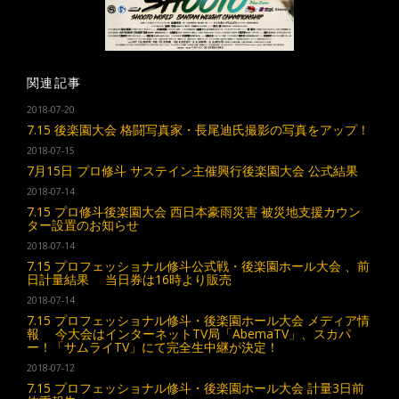
関連記事
2018-07-20
7.15 後楽園大会 格闘写真家・長尾迪氏撮影の写真をアップ！
2018-07-15
7月15日 プロ修斗 サステイン主催興行後楽園大会 公式結果
2018-07-14
7.15 プロ修斗後楽園大会 西日本豪雨災害 被災地支援カウン
ター設置のお知らせ
2018-07-14
7.15 プロフェッショナル修斗公式戦・後楽園ホール大会 、前
日計量結果 当日券は16時より販売
2018-07-14
7.15 プロフェッショナル修斗・後楽園ホール大会 メディア情
報 今大会はインターネットTV局「AbemaTV」、スカパ
ー！「サムライTV」にて完全生中継が決定！
2018-07-12
7.15 プロフェッショナル修斗・後楽園ホール大会 計量3日前