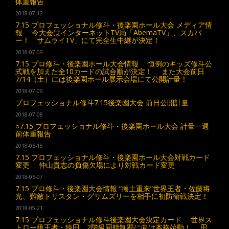
体重報告
2018-07-12
7.15 プロフェッショナル修斗・後楽園ホール大会 メディア情
報 今大会はインターネットTV局「AbemaTV」、スカパ
ー！「サムライTV」にて完全生中継が決定！
2018-07-09
7.15 プロ修斗・後楽園ホール大会情報 恒例のキッズ修斗公
式戦を加えた全10カードの試合順が決定！ また大会前日
7/14（土）には後楽園ホール展示会場にて公開計量！
2018-07-09
プロフェッショナル修斗7.15後楽園大会 前日公開計量
2018-07-08
○7.15 プロフェッショナル修斗・後楽園ホール大会 計量一週
前体重報告
2018-06-18
7.15 プロフェッショナル修斗・後楽園ホール大会対戦カード
変更 仲山貴志の負傷欠場により対戦カード変更
2018-06-07
7.15 プロ修斗・後楽園大会情報 “捲土重来”世界王者・佐藤将
光、難敵トリスタン・グリムズリーを相手に初防衛戦決定！
2018-05-21
7.15 プロフェッショナル修斗後楽園大会決定カード 世界ス
トロー級王者・猿田、2階級同時制覇に向け本格始動！ 田