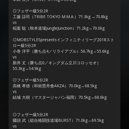
◎フェザー級5分2R
工藤 諒司（TRIBE TOKYO M.M.A.）71.3kg →70.8kg
vs
稲葉 聡（秋本道場JungleJunction）71.2kg→70.0kg
◎MOBSTYLESpresentsインフィニティリーグ2018スト
ロー級5分2R
小巻 洋平（勝ち点4／リライアブル）56.7kg→55.6kg
vs
新井 丈（勝ち点0／キングダム立川コロッセオ）
55.3kg→54.9kg
◎フェザー級5分2R
高橋 孝徳（和術慧舟會AKZA）70.0kg→68.5kg
vs
結城 大樹（マスタージャパン福岡）70.5kg→68.6kg
◎フェザー級5分2R
國頭 武（総合格闘技道場BURST）71.0kg→69.5kg
vs