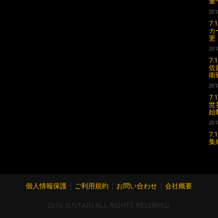
量
201
7
カ
更
201
7
佐
衛
201
7
世
始
201
7
集
個人情報保護
|
ご利用規約
|
お問い合わせ
|
会社概要
2016 SUSTAIN ALL RIGHTS RESERVED.