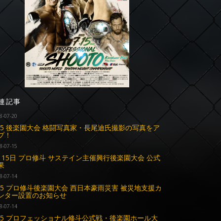
連記事
8-07-20
.15 後楽園大会 格闘写真家・長尾迪氏撮影の写真をア
プ！
8-07-15
月15日 プロ修斗 サステイン主催興行後楽園大会 公式
果
8-07-14
.15 プロ修斗後楽園大会 西日本豪雨災害 被災地支援カ
ンター設置のお知らせ
8-07-14
.15 プロフェッショナル修斗公式戦・後楽園ホール大