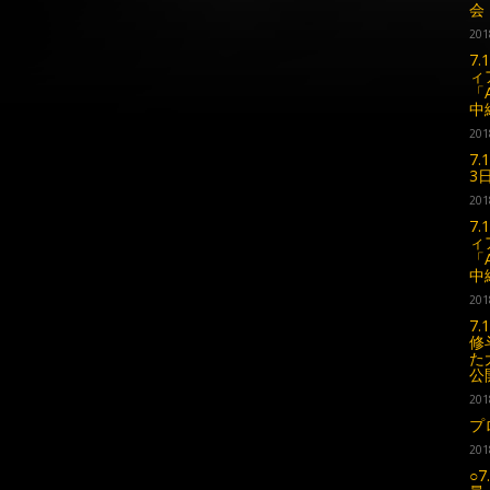
会
201
7
ィ
「
中
201
7
3
201
7
ィ
「
中
201
7
修
た
公
201
プ
201
○