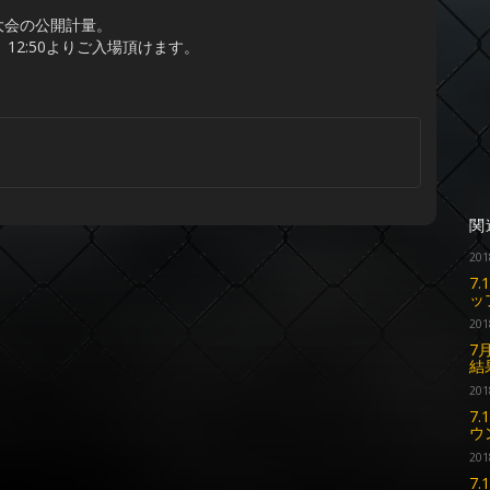
大会の公開計量。
12:50よりご入場頂けます。
関
201
7
ッ
201
7
結
201
7
ウ
201
7