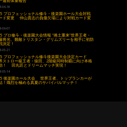
一週前体重報告
8-06-18
.15 プロフェッショナル修斗・後楽園ホール大会対戦
ード変更 仲山貴志の負傷欠場により対戦カード変
8-06-07
.15 プロ修斗・後楽園大会情報 “捲土重来”世界王者・
藤将光、難敵トリスタン・グリムズリーを相手に初防
戦決定！
8-05-21
.15 プロフェッショナル修斗後楽園大会決定カード
界ストロー級王者・猿田、2階級同時制覇に向け本格
動！ 田丸匠とドリームマッチ実現！
8-05-14
.15 後楽園ホール大会 世界王者、トップランカーが
結！熾烈を極める真夏のサバイバルマッチ！