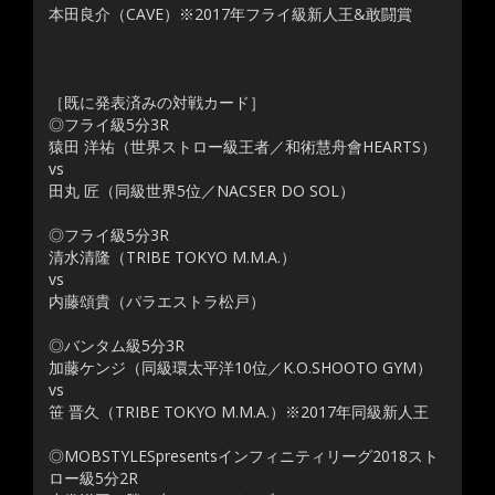
本田良介（CAVE）※2017年フライ級新人王&敢闘賞
［既に発表済みの対戦カード］
◎フライ級5分3R
猿田 洋祐（世界ストロー級王者／和術慧舟會HEARTS）
vs
田丸 匠（同級世界5位／NACSER DO SOL）
◎フライ級5分3R
清水清隆（TRIBE TOKYO M.M.A.）
vs
内藤頌貴（パラエストラ松戸）
◎バンタム級5分3R
加藤ケンジ（同級環太平洋10位／K.O.SHOOTO GYM）
vs
笹 晋久（TRIBE TOKYO M.M.A.）※2017年同級新人王
◎MOBSTYLESpresentsインフィニティリーグ2018スト
ロー級5分2R