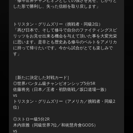
「修斗世界チャンピオンとしての強さを見せ、しかりと
した形で勝利し、失った信頼を取り戻します」
トリスタン・グリムズリー（挑戦者・同級2位）
「再び日本で、そして修斗で自分のファイティングスピ
リッツをお見せ出来る機会を与えて頂いた事を大変光栄
に思います。是非とも歴史ある修斗のベルトをアメリカ
に持って帰りたいです。今から試合がとても楽しみで
す」
［新たに決定した対戦カード］
◎世界バンタム級チャンピオンシップ5分5R
佐藤将光（日本／王者・初防衛戦／坂口道場一族）
vs
トリスタン・グリムズリー（アメリカ／挑戦者・同級2
位）
◎ストロー級5分2R
木内崇雅（同級世界7位／和術慧舟會GODS）
vs