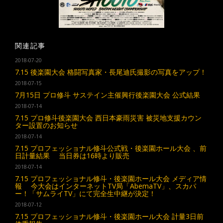
関連記事
2018-07-20
7.15 後楽園大会 格闘写真家・長尾迪氏撮影の写真をアップ！
2018-07-15
7月15日 プロ修斗 サステイン主催興行後楽園大会 公式結果
2018-07-14
7.15 プロ修斗後楽園大会 西日本豪雨災害 被災地支援カウン
ター設置のお知らせ
2018-07-14
7.15 プロフェッショナル修斗公式戦・後楽園ホール大会 、前
日計量結果 当日券は16時より販売
2018-07-14
7.15 プロフェッショナル修斗・後楽園ホール大会 メディア情
報 今大会はインターネットTV局「AbemaTV」、スカパ
ー！「サムライTV」にて完全生中継が決定！
2018-07-12
7.15 プロフェッショナル修斗・後楽園ホール大会 計量3日前