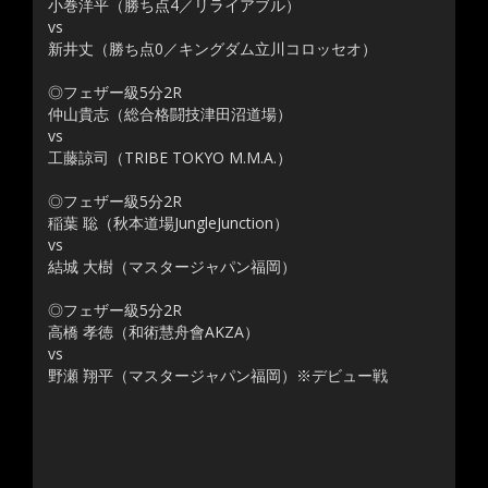
小巻洋平（勝ち点4／リライアブル）
vs
新井丈（勝ち点0／キングダム立川コロッセオ）
◎フェザー級5分2R
仲山貴志（総合格闘技津田沼道場）
vs
工藤諒司（TRIBE TOKYO M.M.A.）
◎フェザー級5分2R
稲葉 聡（秋本道場JungleJunction）
vs
結城 大樹（マスタージャパン福岡）
◎フェザー級5分2R
高橋 孝徳（和術慧舟會AKZA）
vs
野瀬 翔平（マスタージャパン福岡）※デビュー戦