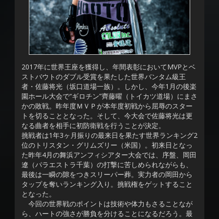
2017年に世界王座を獲得し、年間表彰においてMVPとベ
ストバウトのダブル受賞を果たした世界バンタム級王
者・佐藤将光（坂口道場一族）。しかし、今年1月の後楽
園ホール大会で“ギロチン”齊藤曜（トイカツ道場）にまさ
かの敗戦。昨年度ＭＶＰが本年度初戦から屈辱のスター
トを切ることとなった。そして、今大会で佐藤将光は更
なる曲者を相手に初防衛戦を行うことが決定。
挑戦者は1年3ヶ月振りの最来日を果たす世界ランキング2
位のトリスタン・グリムズリー（米国）。初来日となっ
た昨年4月の舞浜アンフィシアター大会では、序盤、岡田
遼（パラエストラ千葉）の打撃に苦しめられながらも、
最後は一瞬の隙をつきスリーパー葬。実力者の岡田から
タップを奪いランキング入り。挑戦権をゲットすること
となった。
今回の世界戦のポイントは技術や体力もさることなが
ら、ハートの強さが勝負を分けることになるだろう。最