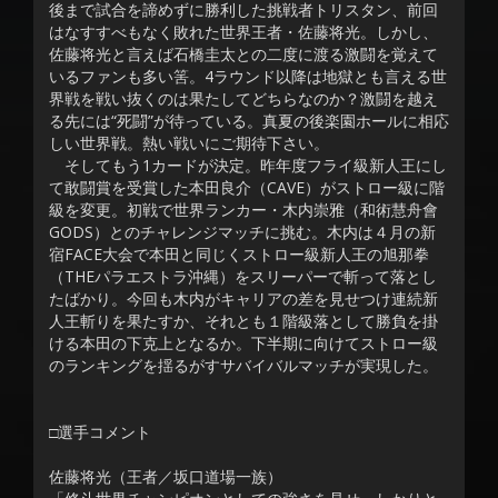
後まで試合を諦めずに勝利した挑戦者トリスタン、前回
はなすすべもなく敗れた世界王者・佐藤将光。しかし、
佐藤将光と言えば石橋圭太との二度に渡る激闘を覚えて
いるファンも多い筈。4ラウンド以降は地獄とも言える世
界戦を戦い抜くのは果たしてどちらなのか？激闘を越え
る先には“死闘”が待っている。真夏の後楽園ホールに相応
しい世界戦。熱い戦いにご期待下さい。
そしてもう1カードが決定。昨年度フライ級新人王にし
て敢闘賞を受賞した本田良介（CAVE）がストロー級に階
級を変更。初戦で世界ランカー・木内崇雅（和術慧舟會
GODS）とのチャレンジマッチに挑む。木内は４月の新
宿FACE大会で本田と同じくストロー級新人王の旭那拳
（THEパラエストラ沖縄）をスリーパーで斬って落とし
たばかり。今回も木内がキャリアの差を見せつけ連続新
人王斬りを果たすか、それとも１階級落として勝負を掛
ける本田の下克上となるか。下半期に向けてストロー級
のランキングを揺るがすサバイバルマッチが実現した。
□選手コメント
佐藤将光（王者／坂口道場一族）