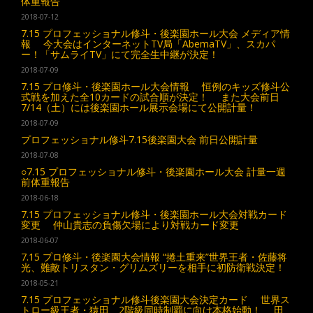
体重報告
2018-07-12
7.15 プロフェッショナル修斗・後楽園ホール大会 メディア情
報 今大会はインターネットTV局「AbemaTV」、スカパ
ー！「サムライTV」にて完全生中継が決定！
2018-07-09
7.15 プロ修斗・後楽園ホール大会情報 恒例のキッズ修斗公
式戦を加えた全10カードの試合順が決定！ また大会前日
7/14（土）には後楽園ホール展示会場にて公開計量！
2018-07-09
プロフェッショナル修斗7.15後楽園大会 前日公開計量
2018-07-08
○7.15 プロフェッショナル修斗・後楽園ホール大会 計量一週
前体重報告
2018-06-18
7.15 プロフェッショナル修斗・後楽園ホール大会対戦カード
変更 仲山貴志の負傷欠場により対戦カード変更
2018-06-07
7.15 プロ修斗・後楽園大会情報 “捲土重来”世界王者・佐藤将
光、難敵トリスタン・グリムズリーを相手に初防衛戦決定！
2018-05-21
7.15 プロフェッショナル修斗後楽園大会決定カード 世界ス
トロー級王者・猿田、2階級同時制覇に向け本格始動！ 田