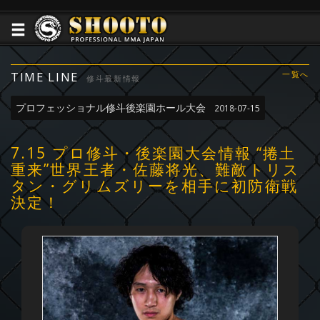
TIME LINE
一覧へ
修斗最新情報
プロフェッショナル修斗後楽園ホール大会
2018-07-15
7.15 プロ修斗・後楽園大会情報 “捲土
重来”世界王者・佐藤将光、難敵トリス
タン・グリムズリーを相手に初防衛戦
決定！