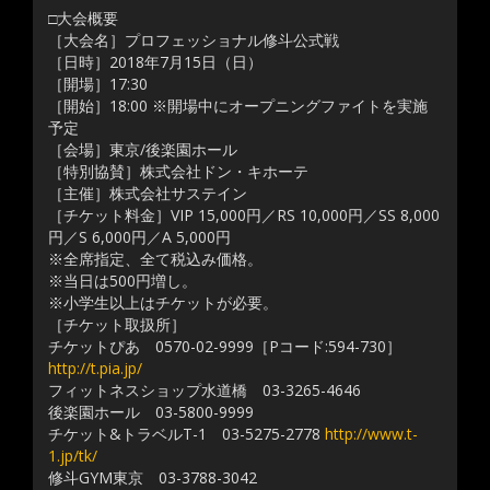
□大会概要
［大会名］プロフェッショナル修斗公式戦
［日時］2018年7月15日（日）
［開場］17:30
［開始］18:00 ※開場中にオープニングファイトを実施
予定
［会場］東京/後楽園ホール
［特別協賛］株式会社ドン・キホーテ
［主催］株式会社サステイン
［チケット料金］VIP 15,000円／RS 10,000円／SS 8,000
円／S 6,000円／A 5,000円
※全席指定、全て税込み価格。
※当日は500円増し。
※小学生以上はチケットが必要。
［チケット取扱所］
チケットぴあ 0570-02-9999［Pコード:594-730］
http://t.pia.jp/
フィットネスショップ水道橋 03-3265-4646
後楽園ホール 03-5800-9999
チケット&トラベルT-1 03-5275-2778
http://www.t-
1.jp/tk/
修斗GYM東京 03-3788-3042