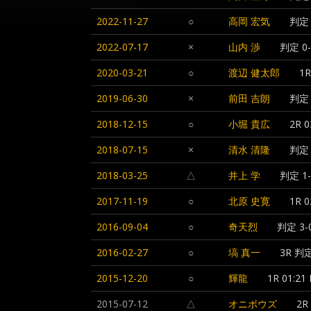
2022-11-27
○
高岡 宏気
判定 
2022-07-17
×
山内 渉
判定 0-
2020-03-21
○
渡辺 健太郎
1R
2019-06-30
×
前田 吉朗
判定 
2018-12-15
○
小堀 貴広
2R 0
2018-07-15
×
清水 清隆
判定 
2018-03-25
△
井上 学
判定 1-
2017-11-19
○
北原 史寛
1R 
2016-09-04
○
奇天烈
判定 3-
2016-02-27
○
塙 真一
3R 判定
2015-12-20
○
輝龍
1R 01:21
2015-07-12
△
オニボウズ
2R