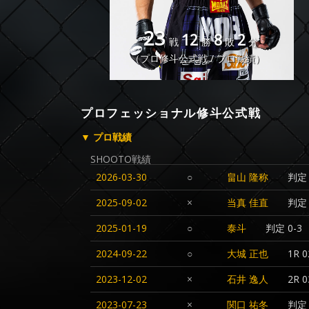
23
12
8
2
戦
勝
敗
分
（プロ修斗公式戦 / プロ戦績）
プロフェッショナル修斗公式戦
▼ プロ戦績
SHOOTO戦績
2026-03-30
○
畠山 隆称
判定 
2025-09-02
×
当真 佳直
判定 
2025-01-19
○
泰斗
判定 0-3
2024-09-22
○
大城 正也
1R 0
2023-12-02
×
石井 逸人
2R 0
2023-07-23
×
関口 祐冬
判定 