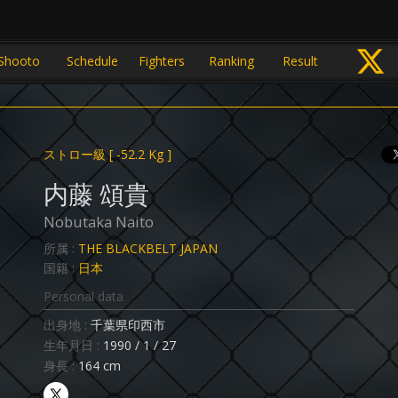
Shooto
Schedule
Fighters
Ranking
Result
ストロー級
[ -52.2 Kg ]
内藤 頌貴
Nobutaka Naito
所属 :
THE BLACKBELT JAPAN
国籍 :
日本
Personal data
出身地 :
千葉県印西市
生年月日 :
1990 / 1 / 27
身長 :
164 cm