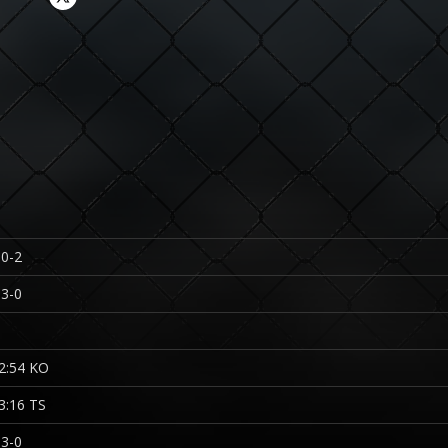
0-2
3-0
2:54 KO
3:16 TS
3-0