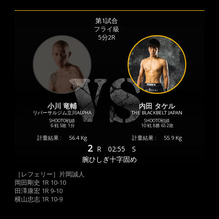
第1試合
フライ級
5分2R
小川 竜輔
内田 タケル
リバーサルジム立川ALPHA
THE BLACKBELT JAPAN
SHOOTO戦績
SHOOTO戦績
6 戦
5敗
1分
10 戦
8勝
6S
2敗
計量結果 :
56.4 Kg
計量結果 :
55.9 Kg
2
R
02:55
S
腕ひしぎ十字固め
［レフェリー］片岡誠人
岡田剛史 1R 10-10
田澤康宏 1R 9-10
横山忠志 1R 10-9