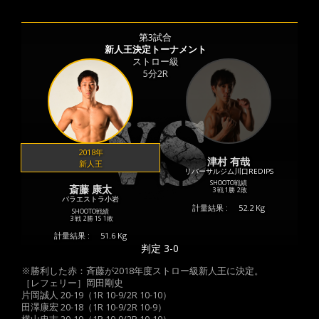
第3試合
新人王決定トーナメント
ストロー級
5分2R
2018年
津村 有哉
新人王
リバーサルジム川口REDIPS
SHOOTO戦績
斎藤 康太
3 戦
1勝
2敗
パラエストラ小岩
計量結果 :
52.2 Kg
SHOOTO戦績
3 戦
2勝
1S
1敗
計量結果 :
51.6 Kg
判定 3-0
※勝利した赤：斉藤が2018年度ストロー級新人王に決定。
［レフェリー］岡田剛史
片岡誠人 20-19（1R 10-9/2R 10-10）
田澤康宏 20-18（1R 10-9/2R 10-9）