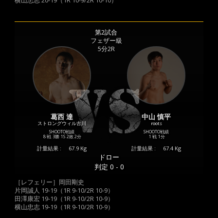
横山忠志 20-19（1R 10-9/2R 10-10）
第2試合
フェザー級
5分2R
葛西 達
中山 慎平
ストロングウィル古川
roots
SHOOTO戦績
SHOOTO戦績
8 戦
3勝
1S
2敗
2分
1 戦
1分
計量結果 :
67.9 Kg
計量結果 :
67.4 Kg
ドロー
判定 0 - 0
［レフェリー］岡田剛史
片岡誠人 19-19（1R 9-10/2R 10-9）
田澤康宏 19-19（1R 9-10/2R 10-9）
横山忠志 19-19（1R 9-10/2R 10-9）