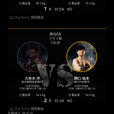
計量結果 :
69.5 Kg
計量結果 :
70.3 Kg
1
R
01:54
KO
［レフェリー］岡田剛史
第5試合
フライ級
5分2R
六本木 洋
関口 祐冬
総合格闘技道場STF
修斗GYM東京
SHOOTO戦績
SHOOTO戦績
23 戦
6勝
3KO
3S
15敗
2分
20 戦
13勝
4KO
2S
5敗
1分
計量結果 :
56.6 Kg
計量結果 :
56.6 Kg
2
R
01:24
KO
［レフェリー］岡田剛史
片岡誠人 1R 9-10