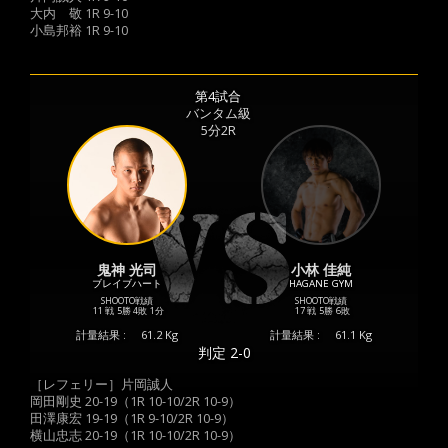
大内 敬 1R 9-10
小島邦裕 1R 9-10
第4試合
バンタム級
5分2R
鬼神 光司
小林 佳純
ブレイブハート
HAGANE GYM
SHOOTO戦績
SHOOTO戦績
11 戦
5勝
4敗
1分
17 戦
5勝
6敗
計量結果 :
61.2 Kg
計量結果 :
61.1 Kg
判定 2-0
［レフェリー］片岡誠人
岡田剛史 20-19（1R 10-10/2R 10-9）
田澤康宏 19-19（1R 9-10/2R 10-9）
横山忠志 20-19（1R 10-10/2R 10-9）