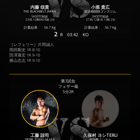
内藤 頌貴
小堀 貴広
THE BLACKBELT JAPAN
総合格闘技ゴンズジム
SHOOTO戦績
SHOOTO戦績
23 戦
12勝
6KO
8敗
2分
27 戦
12勝
4S
13敗
2分
計量結果 :
56.7 Kg
計量結果 :
56.7 Kg
2
R
03:42
KO
［レフェリー］片岡誠人
岡田剛史 1R 8-10
田澤康宏 1R 9-10
横山忠志 1R 9-10
第7試合
フェザー級
5分2R
工藤 諒司
久保村 ヨシTERU
TRIBE TOKYO M.M.A
飛翔塾コンドル