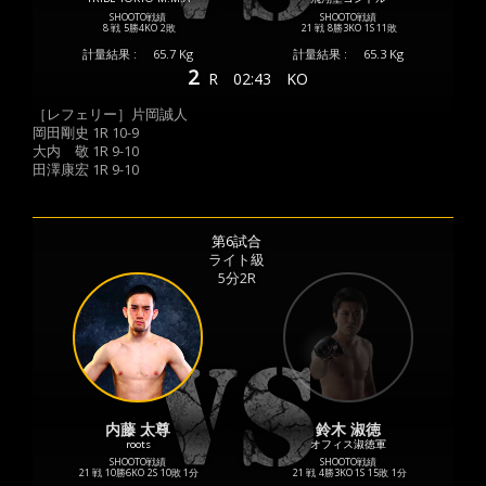
SHOOTO戦績
SHOOTO戦績
8 戦
5勝
4KO
2敗
21 戦
8勝
3KO
1S
11敗
計量結果 :
65.7 Kg
計量結果 :
65.3 Kg
2
R
02:43
KO
［レフェリー］片岡誠人
岡田剛史 1R 10-9
大内 敬 1R 9-10
田澤康宏 1R 9-10
第6試合
ライト級
5分2R
内藤 太尊
鈴木 淑徳
roots
オフィス淑徳軍
SHOOTO戦績
SHOOTO戦績
21 戦
10勝
6KO
2S
10敗
1分
21 戦
4勝
3KO
1S
15敗
1分