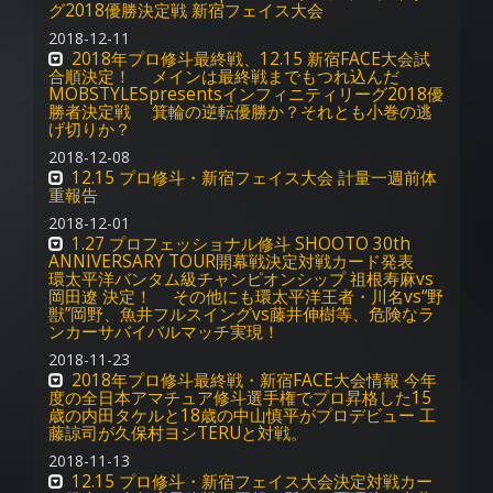
グ2018優勝決定戦 新宿フェイス大会
2018-12-11
2018年プロ修斗最終戦、12.15 新宿FACE大会試
合順決定！ メインは最終戦までもつれ込んだ
MOBSTYLESpresentsインフィニティリーグ2018優
勝者決定戦 箕輪の逆転優勝か？それとも小巻の逃
げ切りか？
2018-12-08
12.15 プロ修斗・新宿フェイス大会 計量一週前体
重報告
2018-12-01
1.27 プロフェッショナル修斗 SHOOTO 30th
ANNIVERSARY TOUR開幕戦決定対戦カード発表
環太平洋バンタム級チャンピオンシップ 祖根寿麻vs
岡田遼 決定！ その他にも環太平洋王者・川名vs“野
獣”岡野、魚井フルスイングvs藤井伸樹等、危険なラ
ンカーサバイバルマッチ実現！
2018-11-23
2018年プロ修斗最終戦・新宿FACE大会情報 今年
度の全日本アマチュア修斗選手権でプロ昇格した15
歳の内田タケルと18歳の中山慎平がプロデビュー 工
藤諒司が久保村ヨシTERUと対戦。
2018-11-13
12.15 プロ修斗・新宿フェイス大会決定対戦カー