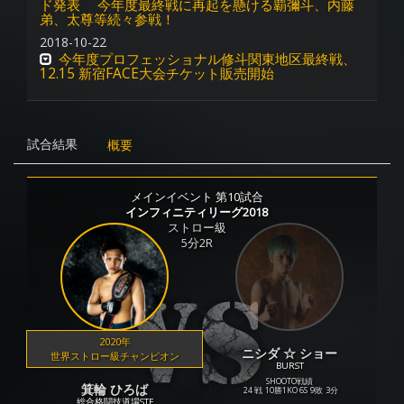
ド発表 今年度最終戦に再起を懸ける覇彌斗、内藤
弟、太尊等続々参戦！
2018-10-22
今年度プロフェッショナル修斗関東地区最終戦、
12.15 新宿FACE大会チケット販売開始
試合結果
概要
メインイベント 第10試合
インフィニティリーグ2018
ストロー級
5分2R
2020年
ニシダ ☆ ショー
世界ストロー級チャンピオン
BURST
SHOOTO戦績
箕輪 ひろば
24 戦
10勝
1KO
6S
9敗
3分
総合格闘技道場STF