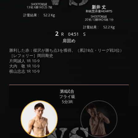
SHOOTO戦績
新井 丈
13 戦
6勝
1KO
2S
7敗
和術慧舟會HEARTS
計量結果 :
52.2 Kg
SHOOTO戦績
20 戦
13勝
9KO
6敗
1分
計量結果 :
52.2 Kg
2
R
04:51
S
肩固め
勝利した赤：楳沢が勝ち点3を獲得。（累計8点・リーグ戦3位）
［レフェリー］岡田剛史
片岡誠人 1R 10-9
大内 敬 1R 10-9
横山忠志 1R 10-9
第8試合
フライ級
5分3R