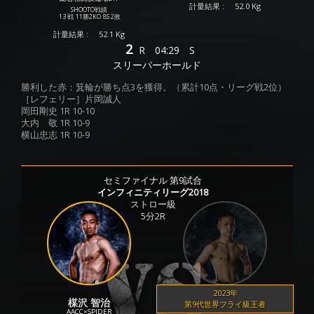
計量結果 :
52.0 Kg
SHOOTO戦績
13 戦
11勝
2KO
8S
2敗
計量結果 :
52.1 Kg
2
R
04:29
S
スリーパーホールド
勝利した赤：箕輪が勝ち点3を獲得。（累計10点・リーグ戦2位）
［レフェリー］片岡誠人
岡田剛史 1R 10-10
大内 敬 1R 10-9
横山忠志 1R 10-9
セミファイナル 第9試合
インフィニティリーグ2018
ストロー級
5分2R
2023年
楳沢 智治
第9代世界フライ級王者
AACC×SPIDER