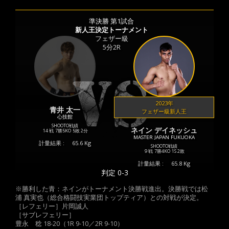
準決勝 第1試合
新人王決定トーナメント
フェザー級
5分2R
2023年
青井 太一
フェザー級新人王
心技館
SHOOTO戦績
ネイン デイネッシュ
14 戦
7勝
5KO
5敗
2分
MASTER JAPAN FUKUOKA
計量結果 :
65.6 Kg
SHOOTO戦績
9 戦
7勝
4KO
1S
2敗
計量結果 :
65.8 Kg
判定 0-3
※勝利した青：ネインがトーナメント決勝戦進出。決勝戦では松
浦 真実也（総合格闘技実業団トップティア）との対戦が決定。
［レフェリー］片岡誠人
［サブレフェリー］
豊永 稔 18-20（1R 9-10／2R 9-10）