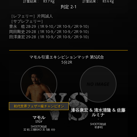
計量結果 :
83.7 Kg
計量結果 :
83.6 Kg
判定 2-1
［レフェリー］片岡誠人
［サブレフェリー］
豊永 稔 28-29（1R 9-10／2R 10-9／2R 9-10）
岡田剛史 29-28（1R 10-9／2R 10-9／2R 9-10）
田澤康宏 29-28（1R 10-9／2R 10-9／2R 9-10）
マモル引退エキシビションマッチ 第5試合
5分2R
初代世界フェザー級チャンピオン
漆谷康宏 & 清水清隆 & 佐藤
ルミナ
マモル
-
STGY
SHOOTO戦績
SHOOTO戦績
初参戦
32 戦
23勝
8KO
3S
5敗
4分