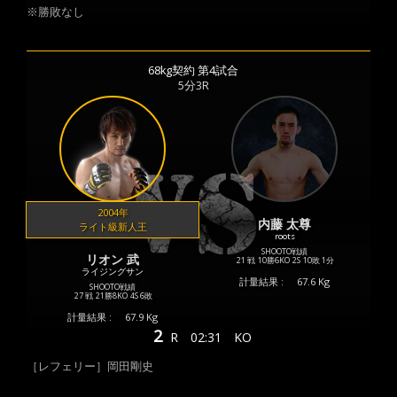
※勝敗なし
68kg契約 第4試合
5分3R
2004年
内藤 太尊
ライト級新人王
roots
SHOOTO戦績
リオン 武
21 戦
10勝
6KO
2S
10敗
1分
ライジングサン
計量結果 :
67.6 Kg
SHOOTO戦績
27 戦
21勝
8KO
4S
6敗
計量結果 :
67.9 Kg
2
R
02:31
KO
［レフェリー］岡田剛史