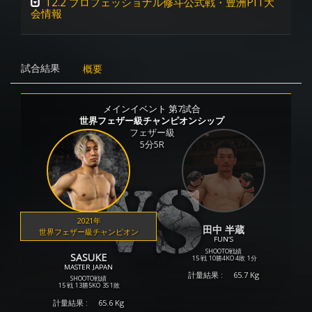
12.2 プロフェッショナル修斗公式戦・豊洲PIT大
会情報
試合結果
概要
メインイベント 第7試合
世界フェザー級チャンピオンシップ
フェザー級
5分5R
2021年
田中 半蔵
世界フェザー級チャンピオン
FUN’S
SHOOTO戦績
SASUKE
15 戦
10勝
4KO
4敗
1分
MASTER JAPAN
計量結果 :
65.7 Kg
SHOOTO戦績
15 戦
13勝
5KO
3S
1敗
計量結果 :
65.6 Kg