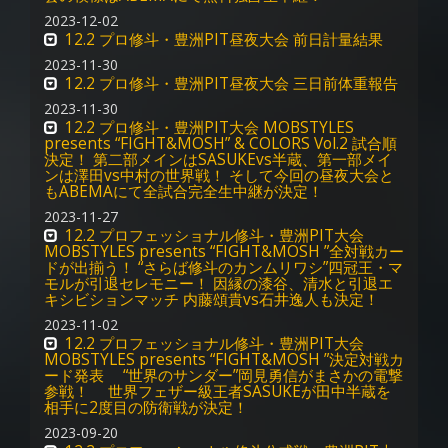
2023-12-02
12.2 プロ修斗・豊洲PIT昼夜大会 前日計量結果
2023-11-30
12.2 プロ修斗・豊洲PIT昼夜大会 三日前体重報告
2023-11-30
12.2 プロ修斗・豊洲PIT大会 MOBSTYLES
presents “FIGHT&MOSH” & COLORS Vol.2 試合順
決定！ 第二部メインはSASUKEvs半蔵、第一部メイ
ンは澤田vs中村の世界戦！ そして今回の昼夜大会と
もABEMAにて全試合完全生中継が決定！
2023-11-27
12.2 プロフェッショナル修斗・豊洲PIT大会
MOBSTYLES presents “FIGHT&MOSH ”全対戦カー
ドが出揃う！ “さらば修斗のカンムリワシ”四冠王・マ
モルが引退セレモニー！ 因縁の漆谷、清水と引退エ
キシビションマッチ 内藤頌貴vs石井逸人も決定！
2023-11-02
12.2 プロフェッショナル修斗・豊洲PIT大会
MOBSTYLES presents “FIGHT&MOSH ”決定対戦カ
ード発表 “世界のサンダー”岡見勇信がまさかの電撃
参戦！ 世界フェザー級王者SASUKEが田中半蔵を
相手に2度目の防衛戦が決定！
2023-09-20