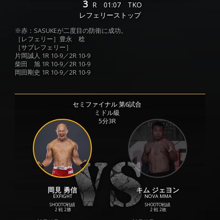
3
R
01:07
TKO
レフェリーストップ
※赤：SASUKEが二度目の防衛に成功。
［レフェリー］豊永 稔
［サブレフェリー］
片岡誠人 1R 10-9／2R 10-9
柴田 旭 1R 10-9／2R 10-9
岡田剛史 1R 10-9／2R 10-9
セミファイナル 第6試合
ミドル級
5分3R
岡見 勇信
キム ジェヨン
EXFIGHT
NOVA MMA
SHOOTO戦績
SHOOTO戦績
2 戦
2勝
2 戦
2敗