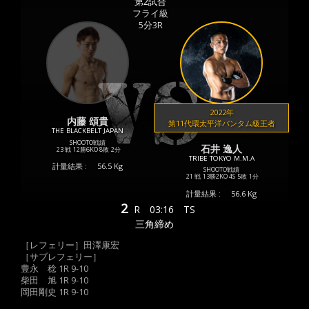
第2試合
フライ級
5分3R
2022年
内藤 頌貴
第11代環太平洋バンタム級王者
THE BLACKBELT JAPAN
SHOOTO戦績
石井 逸人
23 戦
12勝
6KO
8敗
2分
TRIBE TOKYO M.M.A
計量結果 :
56.5 Kg
SHOOTO戦績
21 戦
13勝
2KO
4S
5敗
1分
計量結果 :
56.6 Kg
2
R
03:16
TS
三角締め
［レフェリー］田澤康宏
［サブレフェリー］
豊永 稔 1R 9-10
柴田 旭 1R 9-10
岡田剛史 1R 9-10