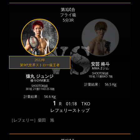
第3試合
フライ級
5分3R
2022年
安芸 柊斗
第9代世界ストロー級王者
MMA Zジム
SHOOTO戦績
猿丸 ジュンジ
18 戦
11勝
8KO
7敗
修斗GYM東京
計量結果 :
56.5 Kg
SHOOTO戦績
30 戦
21勝
11KO
2S
8敗
計量結果 :
56.6 Kg
1
R
01:18
TKO
レフェリーストップ
［レフェリー］柴田 旭