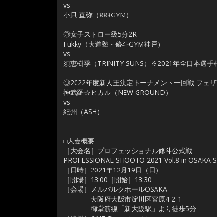
vs
小只 直弥（888GYM）
◎女子ストロー級5分2R
Fukky（大道塾・修斗GYM神戸）
vs
須恵樹季（TRINITY-SUNS）※2021年全日本
◎2022年度新人王決定トーナメント一回戦 フェザ
神武羅☆ヒカル（NEW GROUND）
vs
紀州（ASH）
□大会概要
［大会名］プロフェッショナル修斗公式戦
PROFESSIONAL SHOOTO 2021 Vol.8 in OSAKA S
［日時］2021年12月19日（日）
［開場］13:00［開始］13:30
［会場］メルパルクホールOSAKA
大阪府大阪市淀川区宮原4-2-1
御堂筋線「新大阪駅」より徒歩5分