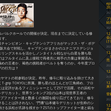
ep
2
202
プ
結
202
メルパルクホールでの開催が決定。現在までに決定している修
1
会
ます。
け
チャンピオン・キャプテン☆アフリカがマックス・ザ・ボデ
202
大阪大会で対戦し、キャプテンがまさかのユナニマスデシジョ
1
スリングスキルを活かしノンタイトル戦ながら白星を勝ち取
全
ではフルタイムに及ぶ接戦で両者共に相手の力量は掌握済み。
売
極めの王者か、褐色の挑戦者がベルトを奪うのか。今年度プロ
202
プの行方は？
1
202
松ヤマトの初参戦が決定。昨年、修斗に殴り込みを掛けて大き
1
-grip TOKYOに所属。勝ち星のほとんどが三角締め、フロ
来
は定評があるフィニッシャーとしてZSTで活躍。その浜松ヤ
ご
斗デリカット。世界ランキング2位の山本は現世界王者の
登
トップファイター達と数多くの激闘を繰り広げてきており、修斗
202
ることは許されない。“門番”山本健斗デリカットが生粋のシ
1
ける浜松が爪跡を残すか？ZSTのトップファイター達と鎬を
大