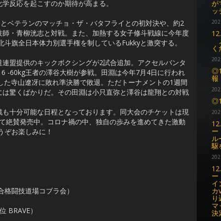
が
化学反応を起こすのか期待が高まる。
ッ
るとベテランのマッチョ・ザ・バタフライとの初対決や、約2
202
技師・青柳洸志と対戦。また、加熱する女子修斗戦線に今年度
1
メ
北斗旗全日本体力別選手権を制しているFukkyと激突する。
く
202
連盟提供のキックボクシングが2試合追加。アクセルバンタ
◎
P2016 -60kg王者の澤谷大樹が参戦。田淵は今年7月4日に行われ
報
勝した寺山遼冴に敗れ準決勝で敗退。ただトーナメントの1週間
202
には驚くばかりだ。その田淵は小只直弥と澤谷は龍翔との対戦
◎
も十分可能な日程となっております。同大会のチケットは現
202
にて絶賛発売中。コロナ禍の中、独自の歩みを進めてきた激動
1
ー
どうぞお楽しみに！
ル
駆
202
1
ー
イ
カ
合格闘技道場コブラ会）
り
マ
BRAVE）
決