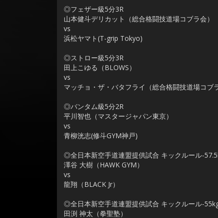
◎フェザー級5分3R
山本健斗デリカット（総合格闘技道場コブラ会）
vs
浜松ヤマト(T-grip Tokyo)
◎ストロー級5分3R
田上こゆる（BLOWS）
vs
マッチョ・ザ・バタフライ（総合格闘技道場コブ
◎バンタム級5分2R
平川智也（マスタージャパン東京）
vs
青柳洸志(修斗GYM神戸)
◎全日本新空手道連盟提供試合 キックルール-57.5k
澤谷 大樹（HAWK GYM）
vs
龍翔（BLACK Jr）
◎全日本新空手道連盟提供試合 キックルール-55kg 
田渕 神太（拳聖塾）