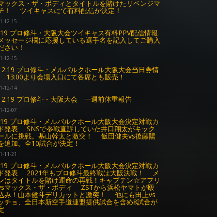
マックス・ザ・ボディとタイトルを賭けたリベンジマ
チ！ ツイキャスにて有料配信が決定！
1-12-15
2.19 プロ修斗・大阪大会ツイキャス有料PPV配信情報
ッセージ欄に応援している選手名を記入してご購入
ださい！
1-12-15
12.19 プロ修斗・メルパルクホール大阪大会当日券情
 13:00より会場入口にて各席とも販売！
1-12-14
12.19 プロ修斗・大阪大会 一週前体重報告
1-12-07
2.19 プロ修斗・メルパルクホール大阪大会決定対戦カ
ド発表 SNSで参戦直訴していた井口翔太がキック
ールに挑戦。基山幹太と激突！ 飯田健夫vs後藤陽
を追加。全10試合が決定！
1-11-21
2.19 プロ修斗・メルパルクホール大阪大会決定対戦カ
ド発表 2021年もプロ修斗最終戦は大阪決戦！ メ
ンはタイトルを賭け運命の再戦！キャプテン☆アフリ
vsマックス・ザ・ボディ ZSTから浜松ヤマトが殴
込み！山本健斗デリカットと激突！ 他にも田上vs
ッチョ、全日本新空手道連盟提供試合を含め8試合が
定