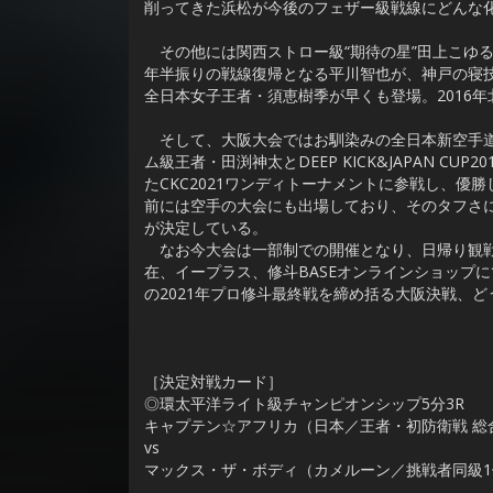
削ってきた浜松が今後のフェザー級戦線にどんな
その他には関西ストロー級“期待の星”田上こゆ
年半振りの戦線復帰となる平川智也が、神戸の寝
全日本女子王者・須恵樹季が早くも登場。2016年
そして、大阪大会ではお馴染みの全日本新空手道
ム級王者・田渕神太とDEEP KICK&JAPAN CU
たCKC2021ワンディトーナメントに参戦し、優
前には空手の大会にも出場しており、そのタフさ
が決定している。
なお今大会は一部制での開催となり、日帰り観戦
在、イープラス、修斗BASEオンラインショップ
の2021年プロ修斗最終戦を締め括る大阪決戦、
［決定対戦カード］
◎環太平洋ライト級チャンピオンシップ5分3R
キャプテン☆アフリカ（日本／王者・初防衛戦 総
vs
マックス・ザ・ボディ（カメルーン／挑戦者同級1位 