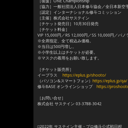
［後援］ONE Championship
［協力］一般社団法人日本修斗協会／全日本新空
［認定］インターナショナル修斗コミッション
［主催］株式会社サステイン
［チケット発売日］10月30日発売
［チケット料金］
VIP 15,000円／RS 12,000円／SS 10,000円／パノ
※全席指定、全て税込み価格。
※当日は500円増し。
※小学生以上はチケットが必要。
※マスクの着用をお願い致します。
［チケット販売所］
イープラス
https://eplus.jp/shooto/
（パソコン&スマートフォン）
https://eplus.jp/qa/
修斗BASE オンラインショップ
https://proshooto
［お問い合せ］
株式会社 サステイン 03-3788-3042
□2022年 サステイン主催・プロ修斗公式戦日程