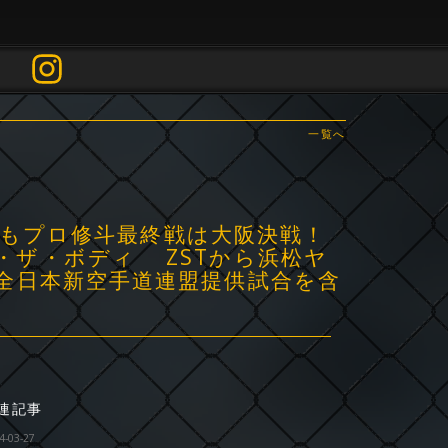
一覧へ
1年もプロ修斗最終戦は大阪決戦！
・ザ・ボディ ZSTから浜松ヤ
全日本新空手道連盟提供試合を含
連記事
4-03-27