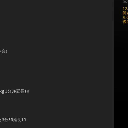
202
1
師
ル
後
ラ会）
g 3分3R延長1R
3分3R延長1R