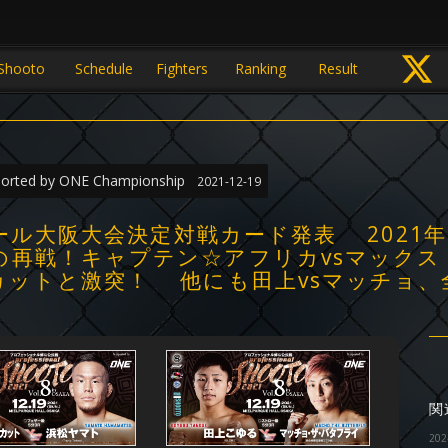
Shooto
Schedule
Fighters
Ranking
Result
orted by ONE Championship
2021-12-19
ホール大阪大会決定対戦カード発表 202
再戦！キャプテン☆アフリカvsマックス
カットと激突！ 他にも田上vsマッチョ、
関
202