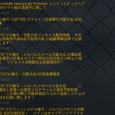
somsalt seacrystals Presents インフィニティリーグ
024フライ級出場選手に関して
1-12-19
ロ修斗 12月19日 サステイン主催興行大阪大会 試合
果
1-12-18
2.19 プロ修斗・大阪大会ツイキャス配信情報 今大
は長南亮代表&及川知浩代表 の超豪華解説陣でお届
します！
1-12-18
2.19 プロ修斗・メルパルクホール大阪大会 計量結果
選手が計量をクリア！明日の当日券は13時より発
！ ツイキャス有料配信も絶賛発売中！
1-12-17
2.19プロ修斗・大阪大会3日前体重報告
1-12-17
2.19 プロ修斗・メルパルクホール大会大会 ご
場頂く皆様への新型コロナウィルス感染予防対策
入場の際に大阪府指定のコロナ追跡システムの
録をお願い致します！
1-12-15
2.19 プロフェッショナル修斗・メルパルクホール大阪
会 全試合順決定！ メインはキャプテン☆アフリカ