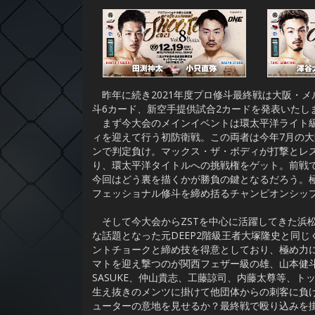
昨年に続き2021年度プロ修斗最終戦は大阪・
斗6カード、新空手提供試合2カードを発表いたし
まず今大会のメインイベントは環太平洋ライト級
ィを迎えて行う初防衛戦。この両者は今年7月の
ンで判定負け。マックス・ザ・ボディが打撃とレ
り、環太平洋タイトルへの挑戦権をゲット。前戦
今回はどう裏を描くかが勝負の鍵となるだろう。
フェッショナル修斗を締め括るチャンピオンシッ
そして今大会からZSTを中心に活躍してきた浜
な話題となった元DEEP2階級王者大塚隆史と同じくT
ントチョークと締め技を得意としており、極め力に
マトを迎え撃つのが関西フェザー級の雄、山本健
SASUKE、仲山貴志、工藤諒司、内藤太尊等、
生え抜きのメンツに掛けて他団体からの刺客に負け
ューターの意地を見せるか？最終戦で殴り込みを掛