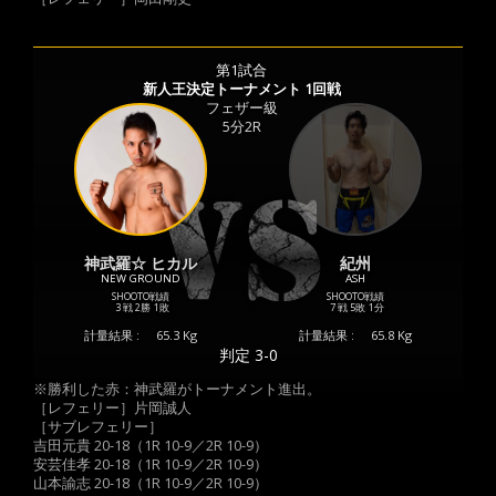
第1試合
新人王決定トーナメント 1回戦
フェザー級
5分2R
神武羅☆ ヒカル
紀州
NEW GROUND
ASH
SHOOTO戦績
SHOOTO戦績
3 戦
2勝
1敗
7 戦
5敗
1分
計量結果 :
65.3 Kg
計量結果 :
65.8 Kg
判定 3-0
※勝利した赤：神武羅がトーナメント進出。
［レフェリー］片岡誠人
［サブレフェリー］
吉田元貴 20-18（1R 10-9／2R 10-9）
安芸佳孝 20-18（1R 10-9／2R 10-9）
山本諭志 20-18（1R 10-9／2R 10-9）