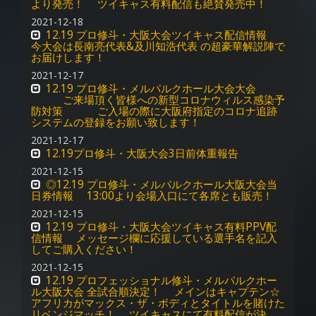
より発売！ ツイキャス有料配信も絶賛発売中！
2021-12-18
12.19 プロ修斗・大阪大会ツイキャス配信情報
今大会は長南亮代表&及川知浩代表 の超豪華解説陣で
お届けします！
2021-12-17
12.19 プロ修斗・メルパルクホール大会大会
ご来場頂く皆様への新型コロナウィルス感染予
防対策 ご入場の際に大阪府指定のコロナ追跡
システムの登録をお願い致します！
2021-12-17
12.19プロ修斗・大阪大会3日前体重報告
2021-12-15
◎12.19 プロ修斗・メルパルクホール大阪大会当
日券情報 13:00より会場入口にて各席とも販売！
2021-12-15
12.19 プロ修斗・大阪大会ツイキャス有料PPV配
信情報 メッセージ欄に応援している選手名を記入
してご購入ください！
2021-12-15
12.19 プロフェッショナル修斗・メルパルクホー
ル大阪大会 全試合順決定！ メインはキャプテン☆
アフリカがマックス・ザ・ボディとタイトルを賭けた
リベンジマッチ！ ツイキャスにて有料配信が決