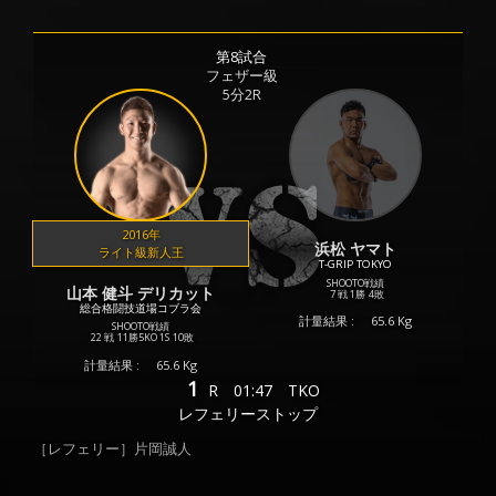
第8試合
フェザー級
5分2R
2016年
浜松 ヤマト
ライト級新人王
T-GRIP TOKYO
SHOOTO戦績
山本 健斗 デリカット
7 戦
1勝
4敗
総合格闘技道場コブラ会
計量結果 :
65.6 Kg
SHOOTO戦績
22 戦
11勝
5KO
1S
10敗
計量結果 :
65.6 Kg
1
R
01:47
TKO
レフェリーストップ
［レフェリー］片岡誠人