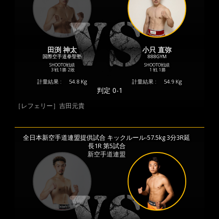
田渕 神太
小只 直弥
国際空手道拳聖塾
888GYM
SHOOTO戦績
SHOOTO戦績
3 戦
1勝
2敗
1 戦
1勝
計量結果 :
54.8 Kg
計量結果 :
54.9 Kg
判定 0-1
［レフェリー］吉田元貴
全日本新空手道連盟提供試合 キックルール-57.5kg 3分3R延
長1R 第5試合
新空手道連盟