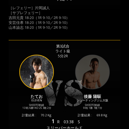
［レフェリー］片岡誠人
［サブレフェリー］
吉田元貴 18-20（1R 9-10／2R 9-10）
安芸佳孝 18-20（1R 9-10／2R 9-10）
山本諭志 18-20（1R 9-10／2R 9-10）
第3試合
ライト級
5分2R
たてお
後藤 陽駆
ELEVEN
シューティングジム大阪
SHOOTO戦績
SHOOTO戦績
13 戦
6勝
1KO
2S
3敗
2分
9 戦
1勝
7敗
1分
計量結果 :
70.2 Kg
計量結果 :
69.8 Kg
1
R
03:38
S
スリーパーホールド