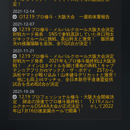
定！
2021-12-14
◎12.19 プロ修斗・大阪大会 一週前体重報告
2021-12-07
12.19 プロ修斗・メルパルクホール大阪大会決定
対戦カード発表 SNSで参戦直訴していた井口翔太
がキックルールに挑戦。基山幹太と激突！ 飯田健
夫vs後藤陽駆を追加。全10試合が決定！
2021-11-21
12.19 プロ修斗・メルパルクホール大阪大会決定
対戦カード発表 2021年もプロ修斗最終戦は大阪決
戦！ メインはタイトルを賭け運命の再戦！キャプ
テン☆アフリカvsマックス・ザ・ボディ ZSTから
浜松ヤマトが殴り込み！山本健斗デリカットと激突！
他にも田上vsマッチョ、全日本新空手道連盟提供
試合を含め8試合が決定
2021-10-26
12.19 プロフェッショナル修斗・大阪大会開催決
定 師走の浪速でプロ修斗最終戦！ 12.19メルパ
ルクホールOSAKA大会が正式決定！ そして2022
年は1月16日後楽園ホールで開幕！