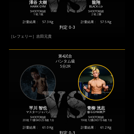
澤谷 大樹
龍翔
HAWK GYM
BLACK☆Jr
SHOOTO戦績
SHOOTO戦績
1 戦
1敗
2 戦
2勝
計量結果 :
57.3 Kg
計量結果 :
57.5 Kg
判定 0-3
［レフェリー］吉田元貴
第4試合
バンタム級
5分2R
平川 智也
青柳 洸志
マスタージャパン
修斗GYM神戸
SHOOTO戦績
SHOOTO戦績
20 戦
11勝
5KO
2S
8敗
1分
19 戦
12勝
2KO
1S
6敗
1分
計量結果 :
61.0 Kg
計量結果 :
61.2 Kg
判定 0-3