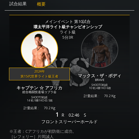
試合結果
概要
メインイベント 第10試合
環太平洋ライト級チャンピオンシップ
ライト級
5分3R
2024年
マックス・ザ・ボディ
第15代世界ライト級王者
BRAVE
SHOOTO戦績
キャプテン ☆ アフリカ
10 戦
4勝
1KO
6敗
総合格闘技道場コブラ会
計量結果 :
70.2 Kg
SHOOTO戦績
14 戦
9勝
1KO
6S
5敗
計量結果 :
70.2 Kg
1
R
02:46
S
フロントスリーパーホールド
※王者：Cアフリカが初防衛に成功。
［レフェリー］片岡誠人