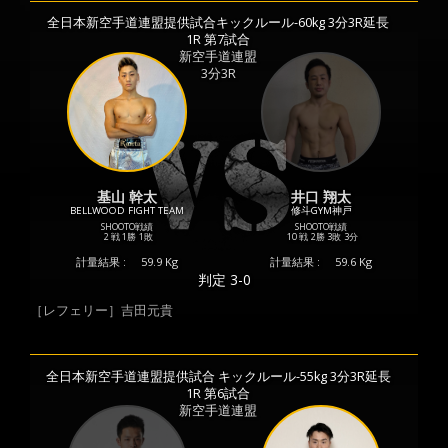
全日本新空手道連盟提供試合キックルール-60kg 3分3R延長
1R 第7試合
新空手道連盟
3分3R
基山 幹太
井口 翔太
BELLWOOD FIGHT TEAM
修斗GYM神戸
SHOOTO戦績
SHOOTO戦績
2 戦
1勝
1敗
10 戦
2勝
3敗
3分
計量結果 :
59.9 Kg
計量結果 :
59.6 Kg
判定 3-0
［レフェリー］吉田元貴
全日本新空手道連盟提供試合 キックルール-55kg 3分3R延長
1R 第6試合
新空手道連盟