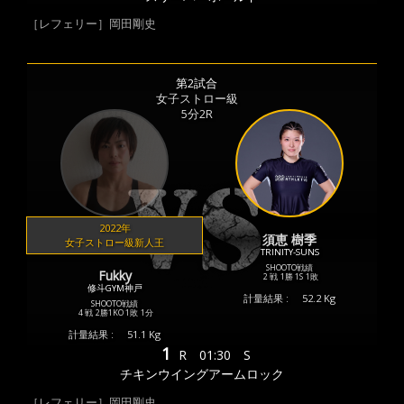
［レフェリー］岡田剛史
第2試合
女子ストロー級
5分2R
2022年
須恵 樹季
女子ストロー級新人王
TRINITY-SUNS
SHOOTO戦績
Fukky
2 戦
1勝
1S
1敗
修斗GYM神戸
計量結果 :
52.2 Kg
SHOOTO戦績
4 戦
2勝
1KO
1敗
1分
計量結果 :
51.1 Kg
1
R
01:30
S
チキンウイングアームロック
［レフェリー］岡田剛史