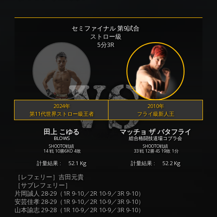
セミファイナル 第9試合
ストロー級
5分3R
2024年
2010年
第11代世界ストロー級王者
フライ級新人王
田上 こゆる
マッチョ ザ バタフライ
BLOWS
総合格闘技道場コブラ会
SHOOTO戦績
SHOOTO戦績
14 戦
10勝
6KO
4敗
33 戦
12勝
4S
19敗
1分
計量結果 :
52.1 Kg
計量結果 :
52.2 Kg
［レフェリー］吉田元貴
［サブレフェリー］
片岡誠人 28-29（1R 9-10／2R 10-9／3R 9-10）
安芸佳孝 28-29（1R 9-10／2R 10-9／3R 9-10）
山本諭志 29-28（1R 10-9／2R 10-9／3R 9-10）