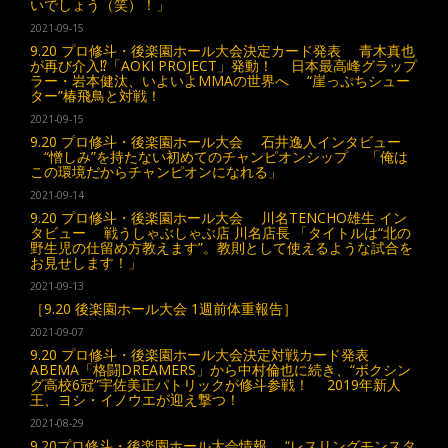
いでしょう（笑）！」
2021-09-15
9.20 プロ修斗・後楽園ホール大会決定カード発表 青木真也
が再び介入⁉︎「AOKI PROJECT」発動！ 日本最高峰グラップ
ラー・岩本健汰、いよいよMMAの世界へ “崖っぷちシュー
ター”椿飛鳥と対戦！
2021-09-15
9.20 プロ修斗・後楽園ホール大会 石井逸人インタビュー
“憎しみ”を持たない初めてのチャンピオンシップ 「俺は
この環境だからチャンピオンになれる」
2021-09-14
9.20 プロ修斗・後楽園ホール大会 川名TENCHO雄生 イン
タビュー 戦うしゃぶしゃぶ店 川名店長 「タイトルは“北の
野生児の仕留め方教えます”。教則として使えるような試合を
お見せします！」
2021-09-13
［9.20 後楽園ホール大会 1週前体重報告］
2021-09-07
9.20 プロ修斗・後楽園ホール大会決定対戦カード発表
ABEMA「格闘DREAMERS」から中村倫也に続き、“ボクシン
グ高校6冠”宇佐美正パトリックが修斗参戦！ 2019年新人
王、ヨシ・イノウエが迎え撃つ！
2021-08-29
9.20プロ修斗・後楽園ホール大会情報 “レスリングモンスタ