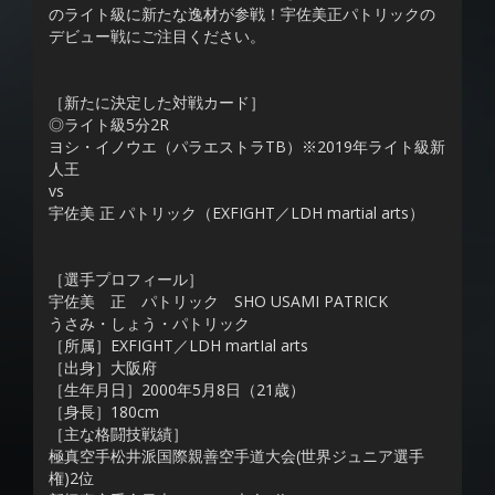
のライト級に新たな逸材が参戦！宇佐美正パトリックの
デビュー戦にご注目ください。
［新たに決定した対戦カード］
◎ライト級5分2R
ヨシ・イノウエ（パラエストラTB）※2019年ライト級新
人王
vs
宇佐美 正 パトリック（EXFIGHT／LDH martial arts）
［選手プロフィール］
宇佐美 正 パトリック SHO USAMI PATRICK
うさみ・しょう・パトリック
［所属］EXFIGHT／LDH martIal arts
［出身］大阪府
［生年月日］2000年5月8日（21歳）
［身長］180cm
［主な格闘技戦績］
極真空手松井派国際親善空手道大会(世界ジュニア選手
権)2位