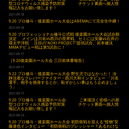
型コロナウィルス感染予防対策 チケット裏面へ個人情
報記入をお願い致します！
2021-09-18
9.20 プロ修斗・後楽園ホール大会はABEMAにて完全生中継！
2021-09-18
9.20 プロフェッショナル修斗公式戦 後楽園ホール大会試合順
決定 メインは川名vs西川の世界戦、セミには安藤vs石井の
環太平洋戦 注目の“AOKI PROJECT”提供試合、岩本健汰
MMAデビュー戦は第5試合に！
2021-09-17
［9.20後楽園ホール大会 三日前体重報告］
2021-09-17
9.22 プロ修斗・後楽園ホール大会 野生児ではなかった！ 冷
静沈着なクレバーファイター・西川大和インタビュー 「川名
選手、相手を挑発するとか、恥ずかしい事はもう止めましょ
う」
2021-09-17
9.20 プロ修斗・後楽園ホール会 ご来場頂く皆様への新
型コロナウィルス感染予防対策 チケット裏面へ個人情
報記入をお願い致します！
2021-09-16
9.20 プロ修斗・後楽園ホール大会 初防衛戦を迎える“怪物”安
藤達也インタビュー 「初防衛戦のプレッシャー？あるわけな