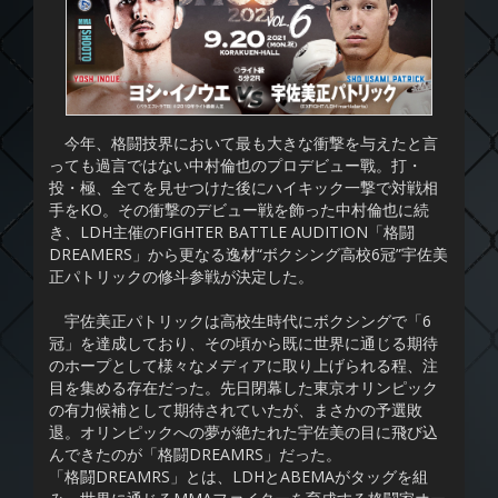
今年、格闘技界において最も大きな衝撃を与えたと言
っても過言ではない中村倫也のプロデビュー戰。打・
投・極、全てを見せつけた後にハイキック一撃で対戦相
手をKO。その衝撃のデビュー戦を飾った中村倫也に続
き、LDH主催のFIGHTER BATTLE AUDITION「格闘
DREAMERS」から更なる逸材“ボクシング高校6冠”宇佐美
正パトリックの修斗参戦が決定した。
宇佐美正パトリックは高校生時代にボクシングで「6
冠」を達成しており、その頃から既に世界に通じる期待
のホープとして様々なメディアに取り上げられる程、注
目を集める存在だった。先日閉幕した東京オリンピック
の有力候補として期待されていたが、まさかの予選敗
退。オリンピックへの夢が絶たれた宇佐美の目に飛び込
んできたのが「格闘DREAMRS」だった。
「格闘DREAMRS」とは、LDHとABEMAがタッグを組