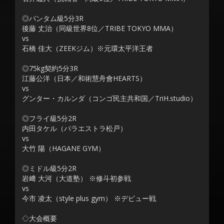
◎バンタム級5分3R
後藤 丈治（同級世界8位／TRIBE TOKYO MMA）
vs
石橋 佳大（ZEEKジム）※元環太平洋王者
◎75kg契約5分3R
江藤公洋（日本／和術慧舟會HEARTS）
vs
グンター・カルンダ（コンゴ民主共和国／TriH.studio）
◎フライ級5分2R
内田タケル（パラエストラ松戸）
vs
大竹 陽（HAGANE GYM）
◎ミドル級5分2R
岩﨑 大河（大道塾） ※修斗初参戦
vs
今市 凌太（style plus gym） ※デビュー戦
◇大会概要