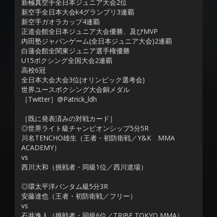
新極真空手全日本ジュニア大会2位
新空手全日本大会k4グランプリ3連覇
新空手ガオラカップ4連覇
正道会館全日本ジュニア大会優勝、及びMVP
内田塾ジャパンゲーム(全日本ジュニア大会)2連覇
白蓮会館全関東ジュニア選手権優勝
U15ボクシング全国大会2連覇
高校6冠
全日本大会大会3位(オリンピック選考会)
世界ユースボクシング大会銅メダル
［Twitter］@Patrick_ldh
［既に発表済みの対戦カード］
◎世界ライト級チャンピオンシップ5分5R
川名TENCHO雄生（王者・初防衛戦／Y&K MMA
ACADEMY）
vs
西川大和（挑戦者・同級1位／西川道場）
◎環太平洋バンタム級5分3R
安藤達也（王者・初防衛戦／フリー）
vs
石井逸人（挑戦者・同級6位／TRIBE TOKYO MMA）