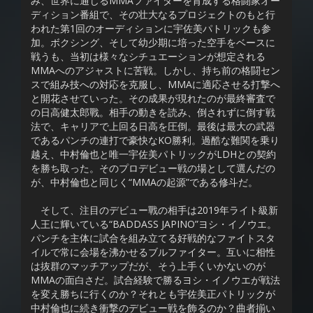
み、世界に通じるMMAファイターを育成する格闘家オー
ディション番組で、その壮大なるプロジェクトのもと行
われた第1回のオーディションに宇佐美パトリックも参
加。ボクシング、そして幼少期に培った空手をベースに
戦うも、当初は様々なシチュエーションが想定される
MMAへのアジャストに苦戦。しかし、持ち前の格闘セン
スで組み技への対応を克服し、MMAに適応させる打撃へ
と開花させていった。その成果が現れたのが最終審査で
の日高健太郎戰。相手の動きを読み、倒されずに倒す戦
法で、キャリアで上回る日高を圧倒。最後は最大の武器
であるパンチの連打で豪快なKO勝利。過酷な難関を乗り
越え、中村倫也と唯一宇佐美パトリックがLDHとの契約
を勝ち取った。そのプロデビュー戦の場として選んだの
が、中村倫也と同じく“MMAの起源”である修斗だ。
そして、注目のデビュー戰の相手は2019年ライト級新
人王に輝いている“BADDASS JAPINO”ヨシ・イノウエ。
パンチを主体に試合を組み立てる好戦的なファイトスタ
イルで常に会場を沸かせるブルファイター。互いに相性
は抜群のマッチアップだが、そう上手くいかないのが
MMAの面白さだ。試合経験で勝るヨシ・イノウエが戦法
を変え勝ちに行くのか？それとも宇佐美正パトリックが
中村倫也に続き衝撃のデビュー戦を飾るのか？曲者揃い