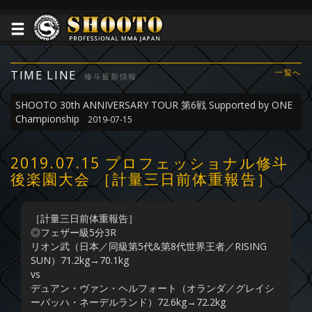
TIME LINE
一覧へ
修斗最新情報
SHOOTO 30th ANNIVERSARY TOUR 第6戦 Supported by ONE
Championship
2019-07-15
2019.07.15 プロフェッショナル修斗
後楽園大会 ［計量三日前体重報告］
［計量三日前体重報告］
◎フェザー級5分3R
リオン武（日本／同級第5代&第8代世界王者／RISING
SUN）71.2kg→70.1kg
vs
デュアン・ヴァン・ヘルフォート（オランダ／グレイシ
ーバッハ・ネーデルランド）72.6kg→72.2kg