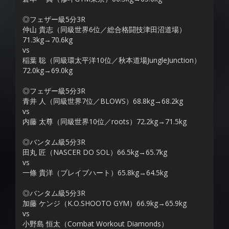
◎フェザー級5分3R
仲山 貴志（同級世界6位／総合格闘技津田沼道場）
71.3kg→70.6kg
vs
稲葉 聡（同級環太平洋10位／秋本道場JungleJunction）
72.0kg→69.0kg
◎フェザー級5分3R
青井 人（同級世界7位／BLOWS）68.8kg→68.2kg
vs
内藤 太尊（同級世界10位／roots）72.2kg→71.5kg
◎バンタム級5分3R
田丸 匠（NASCER DO SOL）66.5kg→65.7kg
vs
一條 貴洋（ブレイブハート）65.8kg→64.5kg
◎バンタム級5分3R
加藤 ケンジ（K.O.SHOOTO GYM）66.9kg→65.9kg
vs
小野島 恒太（Combat Workout Diamonds）