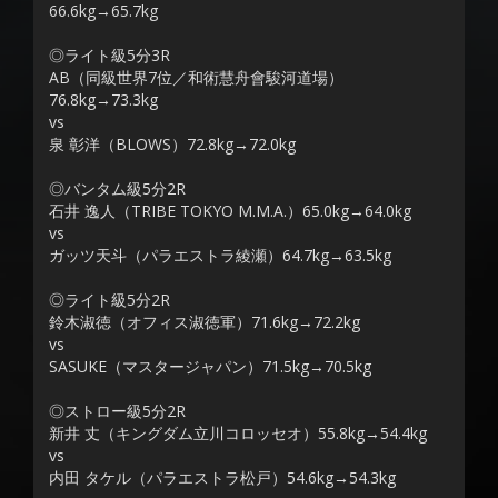
66.6kg→65.7kg
◎ライト級5分3R
AB（同級世界7位／和術慧舟會駿河道場）
76.8kg→73.3kg
vs
泉 彰洋（BLOWS）72.8kg→72.0kg
◎バンタム級5分2R
石井 逸人（TRIBE TOKYO M.M.A.）65.0kg→64.0kg
vs
ガッツ天斗（パラエストラ綾瀬）64.7kg→63.5kg
◎ライト級5分2R
鈴木淑徳（オフィス淑徳軍）71.6kg→72.2kg
vs
SASUKE（マスタージャパン）71.5kg→70.5kg
◎ストロー級5分2R
新井 丈（キングダム立川コロッセオ）55.8kg→54.4kg
vs
内田 タケル（パラエストラ松戸）54.6kg→54.3kg