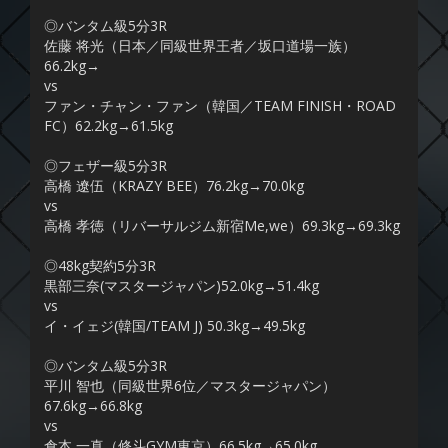
◎バンタム級5分3R
佐藤 将光（日本／同級世界王者／坂口道場一族）
66.2kg→
vs
ファン・チャン・ファン（韓国／TEAM FINISH・ROAD
FC）62.2kg→61.5kg
◎フェザー級5分3R
高橋 遼伍（KRAZY BEE）76.2kg→70.0kg
vs
高橋 孝徳（リバーサルジム新宿Me,we）69.3kg→69.3kg
◎48kg契約5分3R
黒部三奈(マスタージャパン)52.0kg→51.4kg
vs
イ・イェジ(韓国/TEAM J) 50.3kg→49.5kg
◎バンタム級5分3R
平川 智也（同級世界6位／マスタージャパン）
67.6kg→66.8kg
vs
倉本 一真（修斗GYM東京）66.5kg→65.0kg