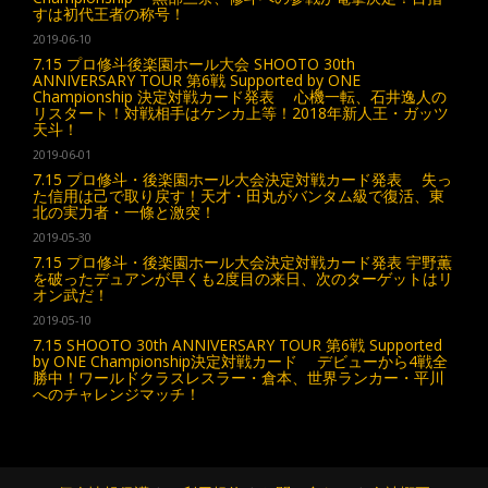
すは初代王者の称号！
2019-06-10
7.15 プロ修斗後楽園ホール大会 SHOOTO 30th
ANNIVERSARY TOUR 第6戦 Supported by ONE
Championship 決定対戦カード発表 心機一転、石井逸人の
リスタート！対戦相手はケンカ上等！2018年新人王・ガッツ
天斗！
2019-06-01
7.15 プロ修斗・後楽園ホール大会決定対戦カード発表 失っ
た信用は己で取り戻す！天才・田丸がバンタム級で復活、東
北の実力者・一條と激突！
2019-05-30
7.15 プロ修斗・後楽園ホール大会決定対戦カード発表 宇野薫
を破ったデュアンが早くも2度目の来日、次のターゲットはリ
オン武だ！
2019-05-10
7.15 SHOOTO 30th ANNIVERSARY TOUR 第6戦 Supported
by ONE Championship決定対戦カード デビューから4戦全
勝中！ワールドクラスレスラー・倉本、世界ランカー・平川
へのチャレンジマッチ！