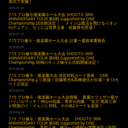
形式で実施！
2019-07-10
7.15 プロ修斗後楽園ホール大会 SHOOTO 30th
ANNIVERSARY TOUR 第6戦 Supported by ONE
Championship 試合順決定！ メインは復活を懸けるリオン
vsデュアン、セミには世界王者・佐藤将光登場！
2019-07-10
7.15プロ修斗・後楽園ホール大会 計量一週前体重報告
2019-07-09
7.15 プロ修斗後楽園ホール大会 SHOOTO 30th
ANNIVERSARY TOUR 第6戦 Supported by ONE
Championship 恒例のキッズ修斗公式戦開催決定！
2019-06-30
7.15 プロ修斗・後楽園大会 決定対戦カード発表 ONE
Championshipより凱旋！佐藤将光&高橋遼伍が出場！全13カ
ードが決定
2019-06-19
7.15 プロ修斗・後楽園ホール大会情報 真夏のフェザー級サ
バイバルマッチ！仲山vs稲葉、青井vs内藤 “女王”黒部三奈
が韓国のイ・イェジと対戦、その他2カードを追加！
2019-06-14
7.15 プロ修斗・後楽園ホール大会 SHOOTO 30th
ANNIVERSARY TOUR 第6戦 Supported by ONE
Championship 黒部三奈、修斗への参戦が電撃決定！目指