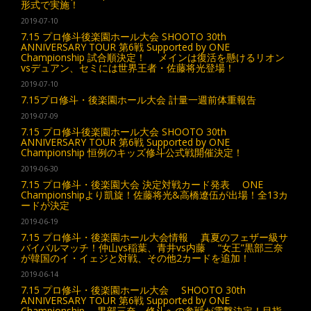
形式で実施！
2019-07-10
7.15 プロ修斗後楽園ホール大会 SHOOTO 30th
ANNIVERSARY TOUR 第6戦 Supported by ONE
Championship 試合順決定！ メインは復活を懸けるリオン
vsデュアン、セミには世界王者・佐藤将光登場！
2019-07-10
7.15プロ修斗・後楽園ホール大会 計量一週前体重報告
2019-07-09
7.15 プロ修斗後楽園ホール大会 SHOOTO 30th
ANNIVERSARY TOUR 第6戦 Supported by ONE
Championship 恒例のキッズ修斗公式戦開催決定！
2019-06-30
7.15 プロ修斗・後楽園大会 決定対戦カード発表 ONE
Championshipより凱旋！佐藤将光&高橋遼伍が出場！全13カ
ードが決定
2019-06-19
7.15 プロ修斗・後楽園ホール大会情報 真夏のフェザー級サ
バイバルマッチ！仲山vs稲葉、青井vs内藤 “女王”黒部三奈
が韓国のイ・イェジと対戦、その他2カードを追加！
2019-06-14
7.15 プロ修斗・後楽園ホール大会 SHOOTO 30th
ANNIVERSARY TOUR 第6戦 Supported by ONE
Championship 黒部三奈、修斗への参戦が電撃決定！目指