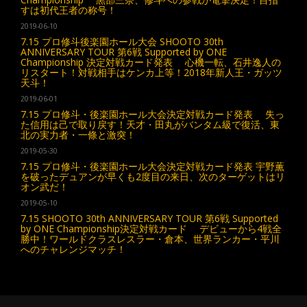
すは初代王者の称号！
2019-06-10
7.15 プロ修斗後楽園ホール大会 SHOOTO 30th
ANNIVERSARY TOUR 第6戦 Supported by ONE
Championship 決定対戦カード発表 心機一転、石井逸人の
リスタート！対戦相手はケンカ上等！2018年新人王・ガッツ
天斗！
2019-06-01
7.15 プロ修斗・後楽園ホール大会決定対戦カード発表 失っ
た信用は己で取り戻す！天才・田丸がバンタム級で復活、東
北の実力者・一條と激突！
2019-05-30
7.15 プロ修斗・後楽園ホール大会決定対戦カード発表 宇野薫
を破ったデュアンが早くも2度目の来日、次のターゲットはリ
オン武だ！
2019-05-10
7.15 SHOOTO 30th ANNIVERSARY TOUR 第6戦 Supported
by ONE Championship決定対戦カード デビューから4戦全
勝中！ワールドクラスレスラー・倉本、世界ランカー・平川
へのチャレンジマッチ！