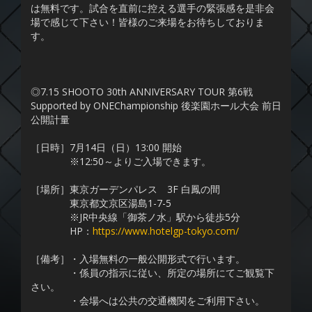
は無料です。試合を直前に控える選手の緊張感を是非会
場で感じて下さい！皆様のご来場をお待ちしておりま
す。
◎7.15 SHOOTO 30th ANNIVERSARY TOUR 第6戦
Supported by ONEChampionship 後楽園ホール大会 前日
公開計量
［日時］7月14日（日）13:00 開始
※12:50～よりご入場できます。
［場所］東京ガーデンパレス 3F 白鳳の間
東京都文京区湯島1-7-5
※JR中央線「御茶ノ水」駅から徒歩5分
HP：
https://www.hotelgp-tokyo.com/
［備考］・入場無料の一般公開形式で行います。
・係員の指示に従い、所定の場所にてご観覧下
さい。
・会場へは公共の交通機関をご利用下さい。