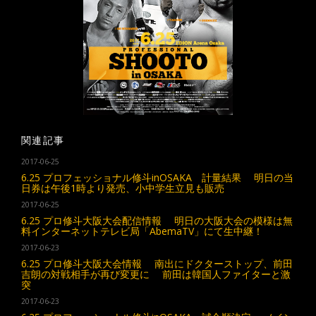
関連記事
2017-06-25
6.25 プロフェッショナル修斗inOSAKA 計量結果 明日の当
日券は午後1時より発売、小中学生立見も販売
2017-06-25
6.25 プロ修斗大阪大会配信情報 明日の大阪大会の模様は無
料インターネットテレビ局「AbemaTV」にて生中継！
2017-06-23
6.25 プロ修斗大阪大会情報 南出にドクターストップ、前田
吉朗の対戦相手が再び変更に 前田は韓国人ファイターと激
突
2017-06-23