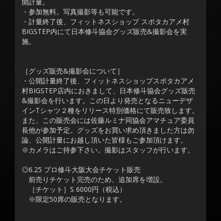
開計量。
・参加無料。写真撮影等も可能です。
・計量終了後、フィットネスショップ スポタカアメ村
BIGSTEP内にて日本修斗協会グッズ販売&撮影会を実
施。
［グッズ販売&撮影会について］
・公開計量終了後、フィットネスショップスポタカアメ
村BIGSTEP店内におきまして、日本修斗協会グッズ販売
&撮影会を行います。この日より発売となるニューデザ
インTシャツ２種をリリース特別価格にて販売致します。
また、この販売会には佐藤ルミナ同協会アマチュア委員
長他が参加予定。グッズをお買い求め頂きました方は勿
論、公開計量にお越し頂いた皆様もご参加頂けます。
※カメラはご持参下さい。撮影はスタッフが行います。
◎6.25 プロ修斗大阪大会チケット販売
前売りチケット完売のため、追加席を増設。
［チケット］S 6000円（税込）
※限定50席の販売となります。