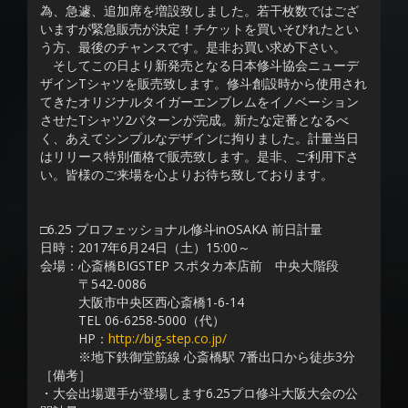
為、急遽、追加席を増設致しました。若干枚数ではござ
いますが緊急販売が決定！チケットを買いそびれたとい
う方、最後のチャンスです。是非お買い求め下さい。
そしてこの日より新発売となる日本修斗協会ニューデ
ザインTシャツを販売致します。修斗創設時から使用され
てきたオリジナルタイガーエンブレムをイノベーション
させたTシャツ2パターンが完成。新たな定番となるべ
く、あえてシンプルなデザインに拘りました。計量当日
はリリース特別価格で販売致します。是非、ご利用下さ
い。皆様のご来場を心よりお待ち致しております。
□6.25 プロフェッショナル修斗inOSAKA 前日計量
日時：2017年6月24日（土）15:00～
会場：心斎橋BIGSTEP スポタカ本店前 中央大階段
〒542-0086
大阪市中央区西心斎橋1-6-14
TEL 06-6258-5000（代）
HP：
http://big-step.co.jp/
※地下鉄御堂筋線 心斎橋駅 7番出口から徒歩3分
［備考］
・大会出場選手が登場します6.25プロ修斗大阪大会の公