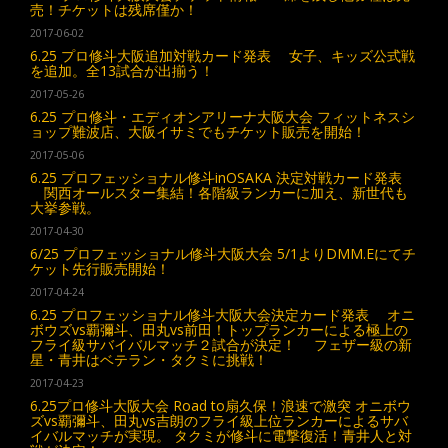
売！チケットは残席僅か！
2017-06-02
6.25 プロ修斗大阪追加対戦カード発表 女子、キッズ公式戦
を追加。全13試合が出揃う！
2017-05-26
6.25 プロ修斗・エディオンアリーナ大阪大会 フィットネスシ
ョップ難波店、大阪イサミでもチケット販売を開始！
2017-05-06
6.25 プロフェッショナル修斗inOSAKA 決定対戦カード発表
関西オールスター集結！各階級ランカーに加え、新世代も
大挙参戦。
2017-04-30
6/25 プロフェッショナル修斗大阪大会 5/1よりDMM.Eにてチ
ケット先行販売開始！
2017-04-24
6.25 プロフェッショナル修斗大阪大会決定カード発表 オニ
ボウズvs覇彌斗、田丸vs前田！トップランカーによる極上の
フライ級サバイバルマッチ２試合が決定！ フェザー級の新
星・青井はベテラン・タクミに挑戦！
2017-04-23
6.25プロ修斗大阪大会 Road to扇久保！浪速で激突 オニボウ
ズvs覇彌斗、田丸vs吉朗のフライ級上位ランカーによるサバ
イバルマッチが実現。 タクミが修斗に電撃復活！青井人と対