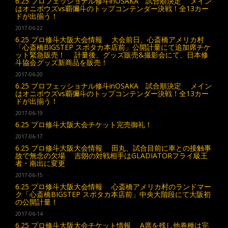
6.25 プロフェッショナル修斗inOSAKA 試合順決定 メイン
はオニボウズvs覇彌斗のトップコンテンダー決戦！全13カー
ドが出揃う！
2017-06-22
6.25 プロ修斗大阪大会情報 大会前日、心斎橋アメリカ村
「心斎橋BIGSTEP スポタカ本店前」公開計量にて追加席チケ
ット緊急販売！ 計量後、グッズ販売&撮影会にて、日本修
斗協会グッズ新商品を販売！
2017-06-20
6.25 プロフェッショナル修斗inOSAKA 試合順決定 メイン
はオニボウズvs覇彌斗のトップコンテンダー決戦！全13カー
ドが出揃う！
2017-06-19
6.25 プロ修斗大阪大会チケット完売御礼！
2017-06-17
6.25 プロ修斗大阪大会情報 田丸、試合目前に車との接触事
故で無念の欠場 吉朗の対戦相手はGLADIATORフライ級王
者・南出に変更
2017-06-15
6.25 プロ修斗大阪大会情報 心斎橋アメリカ村のランドマー
ク「心斎橋BIGSTEP スポタカ本店前」中央大階段にて大阪初
の公開計量！
2017-06-14
6.25 プロ修斗大阪大会チケット情報 A席を残し他券種は完