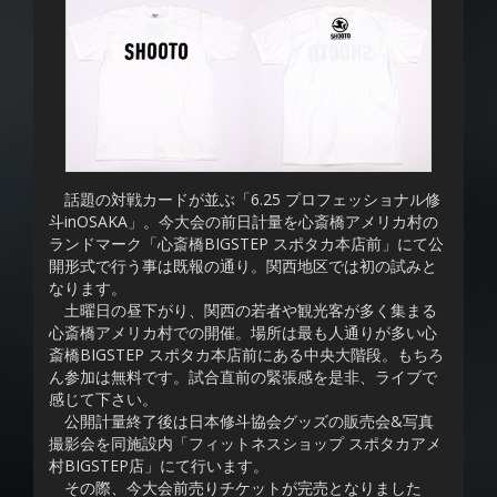
話題の対戦カードが並ぶ「6.25 プロフェッショナル修
斗inOSAKA」。今大会の前日計量を心斎橋アメリカ村の
ランドマーク「心斎橋BIGSTEP スポタカ本店前」にて公
開形式で行う事は既報の通り。関西地区では初の試みと
なります。
土曜日の昼下がり、関西の若者や観光客が多く集まる
心斎橋アメリカ村での開催。場所は最も人通りが多い心
斎橋BIGSTEP スポタカ本店前にある中央大階段。もちろ
ん参加は無料です。試合直前の緊張感を是非、ライブで
感じて下さい。
公開計量終了後は日本修斗協会グッズの販売会&写真
撮影会を同施設内「フィットネスショップ スポタカアメ
村BIGSTEP店」にて行います。
その際、今大会前売りチケットが完売となりました