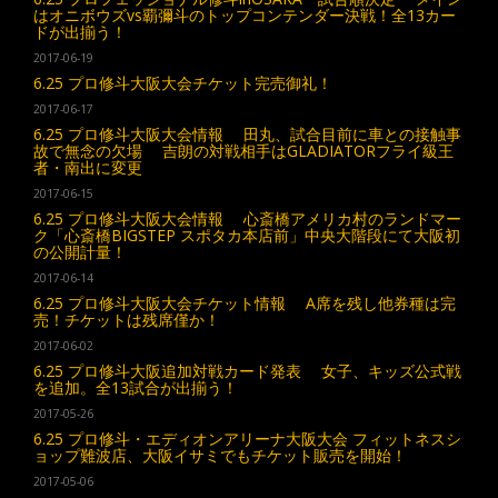
はオニボウズvs覇彌斗のトップコンテンダー決戦！全13カー
ドが出揃う！
2017-06-19
6.25 プロ修斗大阪大会チケット完売御礼！
2017-06-17
6.25 プロ修斗大阪大会情報 田丸、試合目前に車との接触事
故で無念の欠場 吉朗の対戦相手はGLADIATORフライ級王
者・南出に変更
2017-06-15
6.25 プロ修斗大阪大会情報 心斎橋アメリカ村のランドマー
ク「心斎橋BIGSTEP スポタカ本店前」中央大階段にて大阪初
の公開計量！
2017-06-14
6.25 プロ修斗大阪大会チケット情報 A席を残し他券種は完
売！チケットは残席僅か！
2017-06-02
6.25 プロ修斗大阪追加対戦カード発表 女子、キッズ公式戦
を追加。全13試合が出揃う！
2017-05-26
6.25 プロ修斗・エディオンアリーナ大阪大会 フィットネスシ
ョップ難波店、大阪イサミでもチケット販売を開始！
2017-05-06