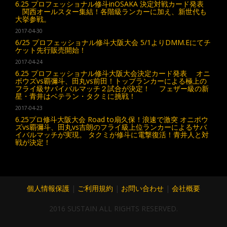
6.25 プロフェッショナル修斗inOSAKA 決定対戦カード発表
関西オールスター集結！各階級ランカーに加え、新世代も
大挙参戦。
2017-04-30
6/25 プロフェッショナル修斗大阪大会 5/1よりDMM.Eにてチ
ケット先行販売開始！
2017-04-24
6.25 プロフェッショナル修斗大阪大会決定カード発表 オニ
ボウズvs覇彌斗、田丸vs前田！トップランカーによる極上の
フライ級サバイバルマッチ２試合が決定！ フェザー級の新
星・青井はベテラン・タクミに挑戦！
2017-04-23
6.25プロ修斗大阪大会 Road to扇久保！浪速で激突 オニボウ
ズvs覇彌斗、田丸vs吉朗のフライ級上位ランカーによるサバ
イバルマッチが実現。 タクミが修斗に電撃復活！青井人と対
戦が決定！
個人情報保護
|
ご利用規約
|
お問い合わせ
|
会社概要
2016 SUSTAIN ALL RIGHTS RESERVED.