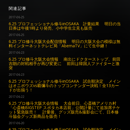
関連記事
2017-06-25
6.25 プロフェッショナル修斗inOSAKA 計量結果 明日の当
日券は午後1時より発売、小中学生立見も販売
2017-06-25
6.25 プロ修斗大阪大会配信情報 明日の大阪大会の模様は無
料インターネットテレビ局「AbemaTV」にて生中継！
2017-06-23
6.25 プロ修斗大阪大会情報 南出にドクターストップ、前田
吉朗の対戦相手が再び変更に 前田は韓国人ファイターと激
突
2017-06-23
6.25 プロフェッショナル修斗inOSAKA 試合順決定 メイン
はオニボウズvs覇彌斗のトップコンテンダー決戦！全13カー
ドが出揃う！
2017-06-22
6.25 プロ修斗大阪大会情報 大会前日、心斎橋アメリカ村
「心斎橋BIGSTEP スポタカ本店前」公開計量にて追加席チケ
ット緊急販売！ 計量後、グッズ販売&撮影会にて、日本修
斗協会グッズ新商品を販売！
2017-06-20
6.25 プロフェッショナル修斗inOSAKA 試合順決定 メイン