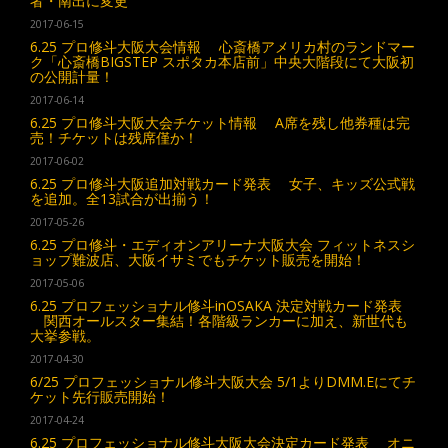
者・南出に変更
2017-06-15
6.25 プロ修斗大阪大会情報 心斎橋アメリカ村のランドマー
ク「心斎橋BIGSTEP スポタカ本店前」中央大階段にて大阪初
の公開計量！
2017-06-14
6.25 プロ修斗大阪大会チケット情報 A席を残し他券種は完
売！チケットは残席僅か！
2017-06-02
6.25 プロ修斗大阪追加対戦カード発表 女子、キッズ公式戦
を追加。全13試合が出揃う！
2017-05-26
6.25 プロ修斗・エディオンアリーナ大阪大会 フィットネスシ
ョップ難波店、大阪イサミでもチケット販売を開始！
2017-05-06
6.25 プロフェッショナル修斗inOSAKA 決定対戦カード発表
関西オールスター集結！各階級ランカーに加え、新世代も
大挙参戦。
2017-04-30
6/25 プロフェッショナル修斗大阪大会 5/1よりDMM.Eにてチ
ケット先行販売開始！
2017-04-24
6.25 プロフェッショナル修斗大阪大会決定カード発表 オニ