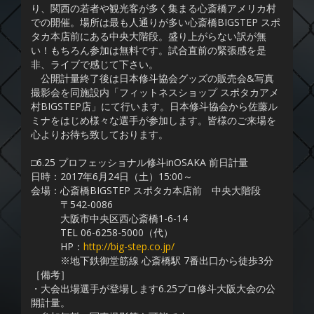
り、関西の若者や観光客が多く集まる心斎橋アメリカ村
での開催。場所は最も人通りが多い心斎橋BIGSTEP スポ
タカ本店前にある中央大階段。盛り上がらない訳が無
い！もちろん参加は無料です。試合直前の緊張感を是
非、ライブで感じて下さい。
公開計量終了後は日本修斗協会グッズの販売会&写真
撮影会を同施設内「フィットネスショップ スポタカアメ
村BIGSTEP店」にて行います。日本修斗協会から佐藤ル
ミナをはじめ様々な選手が参加します。皆様のご来場を
心よりお待ち致しております。
□6.25 プロフェッショナル修斗inOSAKA 前日計量
日時：2017年6月24日（土）15:00～
会場：心斎橋BIGSTEP スポタカ本店前 中央大階段
〒542-0086
大阪市中央区西心斎橋1-6-14
TEL 06-6258-5000（代）
HP：
http://big-step.co.jp/
※地下鉄御堂筋線 心斎橋駅 7番出口から徒歩3分
［備考］
・大会出場選手が登場します6.25プロ修斗大阪大会の公
開計量。