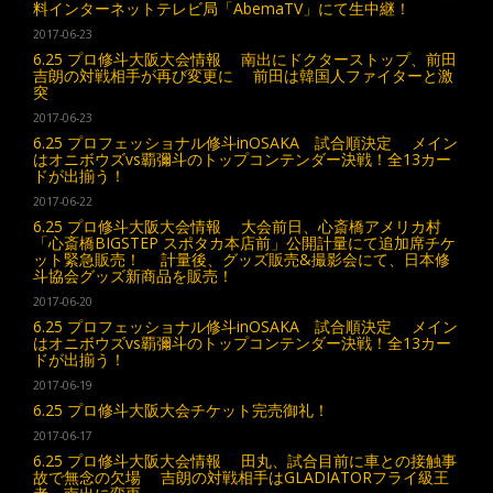
料インターネットテレビ局「AbemaTV」にて生中継！
2017-06-23
6.25 プロ修斗大阪大会情報 南出にドクターストップ、前田
吉朗の対戦相手が再び変更に 前田は韓国人ファイターと激
突
2017-06-23
6.25 プロフェッショナル修斗inOSAKA 試合順決定 メイン
はオニボウズvs覇彌斗のトップコンテンダー決戦！全13カー
ドが出揃う！
2017-06-22
6.25 プロ修斗大阪大会情報 大会前日、心斎橋アメリカ村
「心斎橋BIGSTEP スポタカ本店前」公開計量にて追加席チケ
ット緊急販売！ 計量後、グッズ販売&撮影会にて、日本修
斗協会グッズ新商品を販売！
2017-06-20
6.25 プロフェッショナル修斗inOSAKA 試合順決定 メイン
はオニボウズvs覇彌斗のトップコンテンダー決戦！全13カー
ドが出揃う！
2017-06-19
6.25 プロ修斗大阪大会チケット完売御礼！
2017-06-17
6.25 プロ修斗大阪大会情報 田丸、試合目前に車との接触事
故で無念の欠場 吉朗の対戦相手はGLADIATORフライ級王