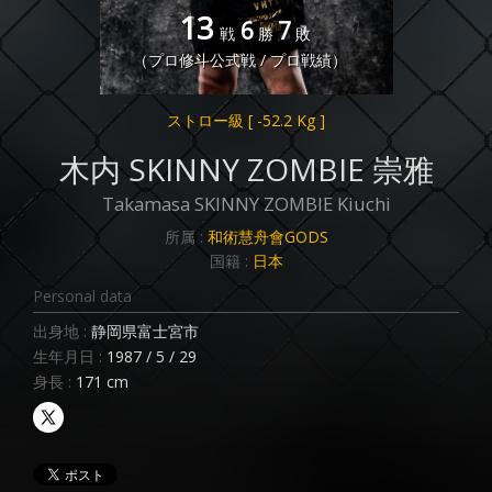
13
6
7
戦
勝
敗
（プロ修斗公式戦 / プロ戦績）
ストロー級
[ -52.2 Kg ]
木内 SKINNY ZOMBIE 崇雅
Takamasa SKINNY ZOMBIE Kiuchi
所属 :
和術慧舟會GODS
国籍 :
日本
Personal data
出身地 :
静岡県富士宮市
生年月日 :
1987 / 5 / 29
身長 :
171 cm