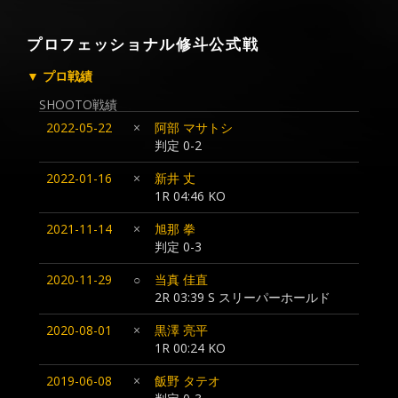
プロフェッショナル修斗公式戦
▼ プロ戦績
SHOOTO戦績
2022-05-22
×
阿部 マサトシ
判定 0-2
2022-01-16
×
新井 丈
1R 04:46 KO
2021-11-14
×
旭那 拳
判定 0-3
2020-11-29
○
当真 佳直
2R 03:39 S スリーパーホールド
2020-08-01
×
黒澤 亮平
1R 00:24 KO
2019-06-08
×
飯野 タテオ