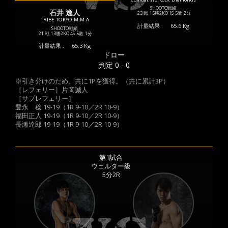
SHOOTO戦績
石井 逸人
23 戦
15勝
2KO
1S
5敗
2分
TRIBE TOKYO M.M.A
計量結果 :
65.6 Kg
SHOOTO戦績
21 戦
13勝
2KO
4S
5敗
1分
計量結果 :
65.3 Kg
ドロー
判定 0 - 0
※引き分けのため、共に1Pを獲得。（共に累計3P）
［レフェリー］片岡誠人
［サブレフェリー］
豊永 稔 19-19（1R 9-10／2R 10-9）
福田正人 19-19（1R 9-10／2R 10-9）
長瀬達郎 19-19（1R 9-10／2R 10-9）
第1試合
ウェルター級
5分2R