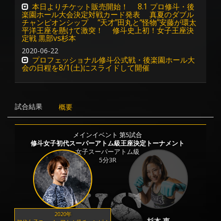
本日よりチケット販売開始！ 8.1 プロ修斗・後
楽園ホール大会決定対戦カード発表 真夏のダブル
チャンピオンシップ “天才”田丸と“怪物”安藤が環太
平洋王座を懸けて激突！ 修斗史上初！女子王座決
定戦 黒部vs杉本
2020-06-22
プロフェッショナル修斗公式戦・後楽園ホール大
会の日程を8/1(土)にスライドして開催
試合結果
概要
メインイベント 第5試合
修斗女子初代スーパーアトム級王座決定トーナメント
女子スーパーアトム級
5分3R
2020年
杉本 恵