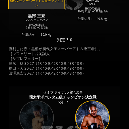
初代女子スーパーアトム級チャンピオ
AACC
ン
SHOOTO戦績
19 戦
11勝
1KO
3S
5敗
1分
黒部 三奈
計量結果 :
49.8 Kg
マスタージャパン
SHOOTO戦績
9 戦
6勝
2KO
2S
3敗
計量結果 :
50.0 Kg
判定 3-0
勝利した赤：黒部が初代女子スーパーアトム級王者に。
［レフェリー］片岡誠人
［サブレフェリー］
豊永 稔 30-27（1R 10-9／2R 10-9／3R 10-9）
福田正人 30-27（1R 10-9／2R 10-9／3R 10-9）
田澤康宏 30-27（1R 10-9／2R 10-9／3R 10-9）
セミファイナル 第4試合
環太平洋バンタム級チャンピオン決定戦
5分3R