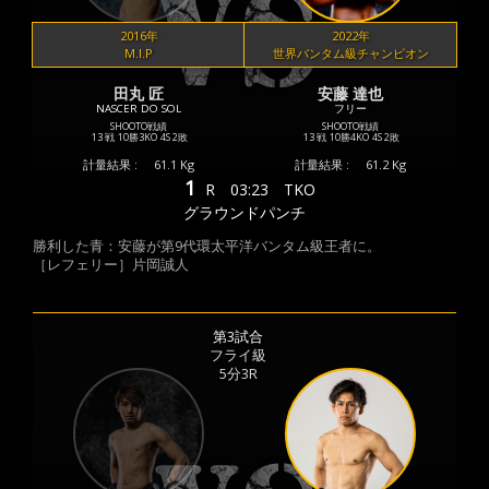
2016年
2022年
M.I.P
世界バンタム級チャンピオン
田丸 匠
安藤 達也
NASCER DO SOL
フリー
SHOOTO戦績
SHOOTO戦績
13 戦
10勝
3KO
4S
2敗
13 戦
10勝
4KO
4S
2敗
計量結果 :
61.1 Kg
計量結果 :
61.2 Kg
1
R
03:23
TKO
グラウンドパンチ
勝利した青：安藤が第9代環太平洋バンタム級王者に。
［レフェリー］片岡誠人
第3試合
フライ級
5分3R