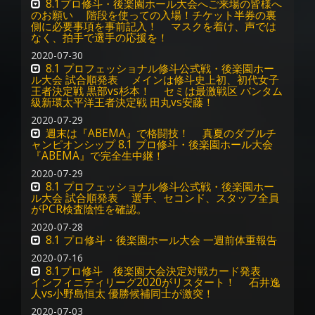
8.1プロ修斗・後楽園ホール大会へご来場の皆様へ
のお願い 階段を使っての入場！チケット半券の裏
側に必要事項を事前記入！ マスクを着け、声では
なく、拍手で選手の応援を！
2020-07-30
8.1 プロフェッショナル修斗公式戦・後楽園ホー
ル大会 試合順発表 メインは修斗史上初、初代女子
王者決定戦 黒部vs杉本！ セミは最激戦区 バンタム
級新環太平洋王者決定戦 田丸vs安藤！
2020-07-29
週末は『ABEMA』で格闘技！ 真夏のダブルチ
ャンピオンシップ 8.1 プロ修斗・後楽園ホール大会
『ABEMA』で完全生中継！
2020-07-29
8.1 プロフェッショナル修斗公式戦・後楽園ホー
ル大会 試合順発表 選手、セコンド、スタッフ全員
がPCR検査陰性を確認。
2020-07-28
8.1 プロ修斗・後楽園ホール大会 一週前体重報告
2020-07-16
8.1プロ修斗 後楽園大会決定対戦カード発表
インフィニティリーグ2020がリスタート！ 石井逸
人vs小野島恒太 優勝候補同士が激突！
2020-07-03