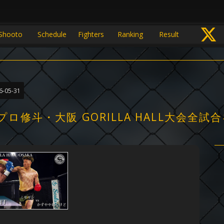
Shooto
Schedule
Fighters
Ranking
Result
6-05-31
ロ修斗・大阪 GORILLA HALL大会全試