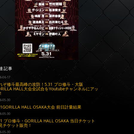
連記事
6-06-17
れぞ修斗最高峰の攻防！5.31 プロ修斗・大阪
ORILLA HALL大会全試合をYoutubeチャンネルにアッ
！
6-05-30
31GORILLA HALL OSAKA大会 前日計量結果
6-05-30
.31 プロ修斗・GORILLA HALL OSAKA 当日チケット
見チケット販売！
6-05-30