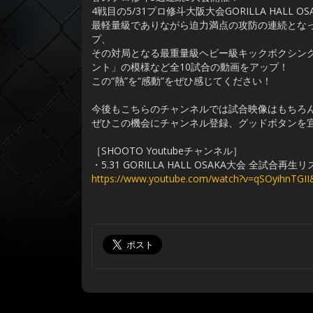
4戦目の5/31プロ修斗大阪大会GORILLA HALL
最軽量級でありながら迫力満点の攻防の連続となっ
プ、
その対局となる最重量級ヘビー級キックボクシング
ント」の模様など全10試合の動画をアップ！
この“熱”を“感動”をぜひ感じてください！
今後もこちらのチャンネルでは試合映像はもちろ
ぜひこの機会にチャンネル登録、グッドボタンを
［SHOOTO Youtubeチャンネル］
・5.31 GORILLA HALL OSAKA大会 全試合再生リ
https://www.youtube.com/watch?v=qSOyihnTGI