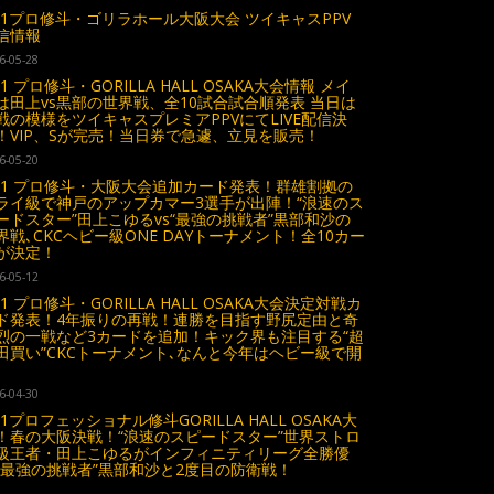
.31プロ修斗・ゴリラホール大阪大会 ツイキャスPPV
信情報
6-05-28
.31 プロ修斗・GORILLA HALL OSAKA大会情報 メイ
は田上vs黒部の世界戦、全10試合試合順発表 当日は
戦の模様をツイキャスプレミアPPVにてLIVE配信決
！VIP、Sが完売！当日券で急遽、立見を販売！
6-05-20
.31 プロ修斗・大阪大会追加カード発表！群雄割拠の
ライ級で神戸のアップカマー3選手が出陣！“浪速のス
ードスター”田上こゆるvs“最強の挑戦者”黒部和沙の
界戦､CKCヘビー級ONE DAYトーナメント！全10カー
が決定！
6-05-12
.31 プロ修斗・GORILLA HALL OSAKA大会決定対戦カ
ド発表！4年振りの再戦！連勝を目指す野尻定由と奇
烈の一戦など3カードを追加！キック界も注目する“超
田買い”CKCトーナメント､なんと今年はヘビー級で開
6-04-30
.31プロフェッショナル修斗GORILLA HALL OSAKA大
！春の大阪決戦！“浪速のスピードスター”世界ストロ
級王者・田上こゆるがインフィニティリーグ全勝優
“最強の挑戦者”黒部和沙と2度目の防衛戦！