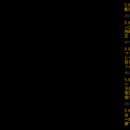
5
配
202
5
ン
熱
定
202
5
フ
ピ
世
ド
202
5
ー
天
青
催!
202
5
会
ー
勝