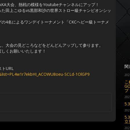
 OSAKA大会、熱戦の模様をYoutubeチャンネルにアップ！
た田上こゆるvs黒部和沙の世界ストロー級チャンピオンシッ
の4名によるワンデイトーナメント「CKCヘビー級トーナメ
ん、大会の見どころなどをどんどんアップして参ります。
宜しくお願いいたします！
関
ストURL
I&list=PL4w1r7ekbHI_ACOWU8oeu-SCLd-1OlGP9
202
こ
G
プ
202
5.
202
5
立
202