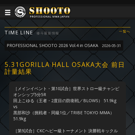
TIME LINE
一覧へ
修斗最新情報
PROFESSIONAL SHOOTO 2026 Vol.4 in OSAKA
2026-05-31
5.31GORILLA HALL OSAKA大会 前日
計量結果
［メインイベント・第10試合］世界ストロー級チャンピ
オンシップ5分5R
田上こゆる（王者・2度目の防衛戦／BLOWS） 51.9kg
vs
黒部和沙（挑戦者・同級1位／TRIBE TOKYO MMA）
51.9kg
［第9試合］CKCヘビー級トーナメント 決勝戦キックル