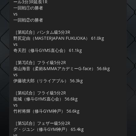
ール3分3R延長1R
一回戦①の勝者
vs
一回戦②の勝者
［第8試合］バンタム級5分3R
野尻定由（MASTERJAPAN FUKUOKA） 61.0kg
vs
奇天烈（修斗GYMS直心会） 61.1kg
［第7試合］フライ級5分2R
柴山海音（柔術&MMAアカデミーG-face） 56.6kg
vs
伊藤琥大郎（リライアブル） 56.3kg
［第6試合］フライ級5分2R
龍城（修斗GYMS直心会） 56.6kg
vs
竹村将輝（修斗GYM神戸） 56.6kg
［第5試合］フェザー級5分2R
グ・ジユン（修斗GYM神戸） 65.4kg
vs