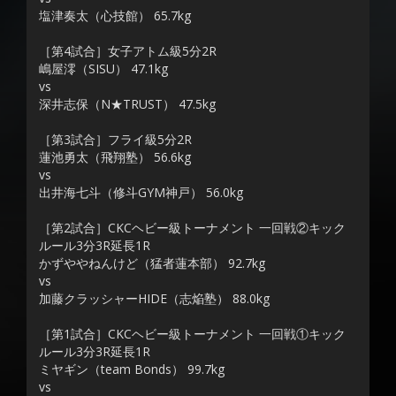
塩津奏太（心技館） 65.7kg
［第4試合］女子アトム級5分2R
嶋屋澪（SISU） 47.1kg
vs
深井志保（N★TRUST） 47.5kg
［第3試合］フライ級5分2R
蓮池勇太（飛翔塾） 56.6kg
vs
出井海七斗（修斗GYM神戸） 56.0kg
［第2試合］CKCヘビー級トーナメント 一回戦②キック
ルール3分3R延長1R
かずややねんけど（猛者蓮本部） 92.7kg
vs
加藤クラッシャーHIDE（志焔塾） 88.0kg
［第1試合］CKCヘビー級トーナメント 一回戦①キック
ルール3分3R延長1R
ミヤギン（team Bonds） 99.7kg
vs