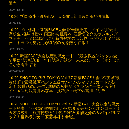
販売
2024-10-18
10.20 プロ修斗・新宿FACE大会前日計量&見所配信情報
2024-10-16
10.20 プロ修斗・新宿FACE大会 試合順決定 メインは“天才
高校生”根井博登vs“四国から世界へ”石原愼之介のランキング
マッチ セミには5年ぶり新宿登場の安芸柊斗が並ぶ！全11試
合、ギラつく男たちが新宿の夜を熱くする！
2024-10-15
10.20 新宿FACE大会決定対戦カード “最激戦区”バンタム級
で更に1試合追加！全11試合が決定 未来のチャンピオンはこ
こから誕生する！
2024-09-30
10.20 SHOOTO GIG TOKYO Vol.37 新宿FACE大会 “不夜城”歌
舞伎町で最激戦区バンタム級サバイバルマッチ3カードが決
定！ 次世代のホープ､無敗の永井がベテランの一條と激突！
イケメン対決青井vs森本、技巧派・松下vs宮澤ゴリラ
2024-09-20
10.20 SHOOTO GIG TOKYO Vol.37 新宿FACE大会決定対戦カ
ード発表 “不夜城”歌舞伎町から始まるチャンピオンロード！
天才高校生・根井博登と“土佐の雄”石原愼之介のサバイバルマ
ッチ！世界ランカー安芸柊斗も参戦。