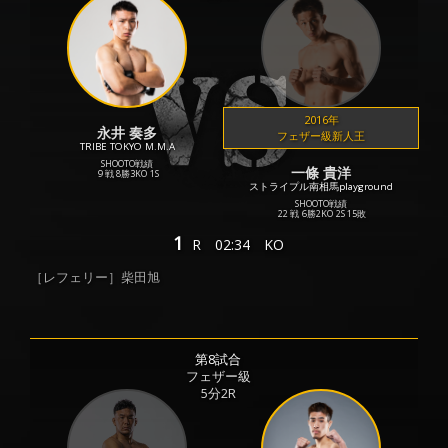
2016年
永井 奏多
フェザー級新人王
TRIBE TOKYO M.M.A
SHOOTO戦績
一條 貴洋
9 戦
8勝
3KO
1S
ストライプル南相馬playground
SHOOTO戦績
22 戦
6勝
2KO
2S
15敗
1
R
02:34
KO
［レフェリー］柴田旭
第8試合
フェザー級
5分2R