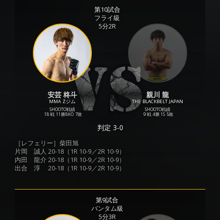
第10試合
フライ級
5分2R
安芸 柊斗
親川 龍
MMA Zジム
THE BLACKBELT JAPAN
SHOOTO戦績
SHOOTO戦績
18 戦
11勝
8KO
7敗
9 戦
4勝
1S
5敗
判定 3-0
［レフェリー］柴田旭
片岡 誠人 20-18（1R 10-9／2R 10-9）
内田 龍介 20-18（1R 10-9／2R 10-9）
出合 淳 20-18（1R 10-9／2R 10-9）
第9試合
バンタム級
5分3R