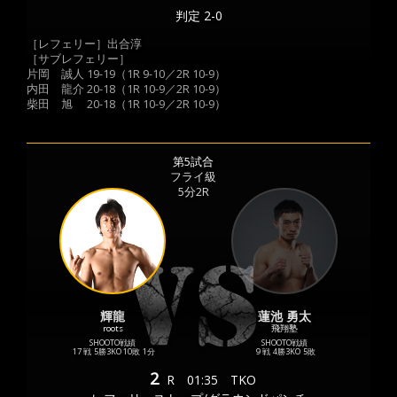
判定 2-0
［レフェリー］出合淳
［サブレフェリー］
片岡 誠人 19-19（1R 9-10／2R 10-9）
内田 龍介 20-18（1R 10-9／2R 10-9）
柴田 旭 20-18（1R 10-9／2R 10-9）
第5試合
フライ級
5分2R
輝龍
蓮池 勇太
roots
飛翔塾
SHOOTO戦績
SHOOTO戦績
17 戦
5勝
3KO
10敗
1分
9 戦
4勝
3KO
5敗
2
R
01:35
TKO