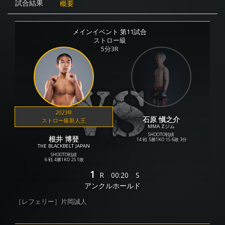
試合結果
概要
メインイベント 第11試合
ストロー級
5分3R
2023年
石原 愼之介
ストロー級新人王
MMA Zジム
SHOOTO戦績
根井 博登
14 戦
5勝
1KO
1S
6敗
3分
THE BLACKBELT JAPAN
SHOOTO戦績
6 戦
4勝
1KO
2S
1敗
1
R
00:20
S
アンクルホールド
［レフェリー］片岡誠人