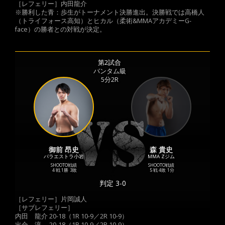
［レフェリー］内田龍介
※勝利した青：歩生がトーナメント決勝進出。決勝戦では高橋人
（トライフォース高知）とヒカル（柔術&MMAアカデミーG-
face）の勝者との対戦が決定。
第2試合
バンタム級
5分2R
御前 昂史
森 貴史
パラエストラ小岩
MMA Zジム
SHOOTO戦績
SHOOTO戦績
4 戦
1勝
3敗
5 戦
4敗
1分
判定 3-0
［レフェリー］片岡誠人
［サブレフェリー］
内田 龍介 20-18（1R 10-9／2R 10-9）
出合 淳 20-18（1R 10-9／2R 10-9）