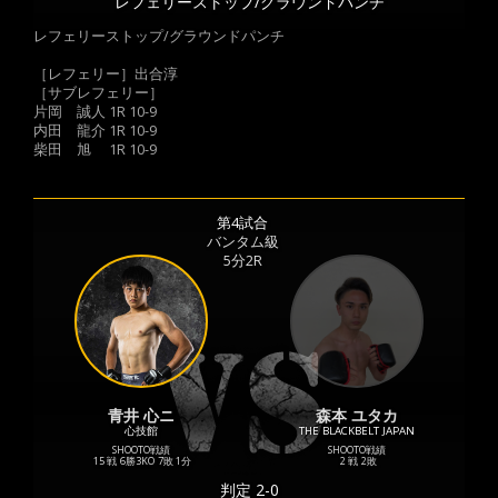
レフェリーストップ/グラウンドパンチ
レフェリーストップ/グラウンドパンチ
［レフェリー］出合淳
［サブレフェリー］
片岡 誠人 1R 10-9
内田 龍介 1R 10-9
柴田 旭 1R 10-9
第4試合
バンタム級
5分2R
青井 心ニ
森本 ユタカ
心技館
THE BLACKBELT JAPAN
SHOOTO戦績
SHOOTO戦績
15 戦
6勝
3KO
7敗
1分
2 戦
2敗
判定 2-0