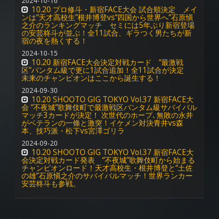
2024-10-16
10.20 プロ修斗・新宿FACE大会 試合順決定 メイ
ンは“天才高校生”根井博登vs“四国から世界へ”石原愼
之介のランキングマッチ セミには5年ぶり新宿登場
の安芸柊斗が並ぶ！全11試合、ギラつく男たちが新
宿の夜を熱くする！
2024-10-15
10.20 新宿FACE大会決定対戦カード “最激戦
区”バンタム級で更に1試合追加！全11試合が決定
未来のチャンピオンはここから誕生する！
2024-09-30
10.20 SHOOTO GIG TOKYO Vol.37 新宿FACE大
会 “不夜城”歌舞伎町で最激戦区バンタム級サバイバル
マッチ3カードが決定！ 次世代のホープ､無敗の永井
がベテランの一條と激突！イケメン対決青井vs森
本、技巧派・松下vs宮澤ゴリラ
2024-09-20
10.20 SHOOTO GIG TOKYO Vol.37 新宿FACE大
会決定対戦カード発表 “不夜城”歌舞伎町から始まる
チャンピオンロード！天才高校生・根井博登と“土佐
の雄”石原愼之介のサバイバルマッチ！世界ランカー
安芸柊斗も参戦。