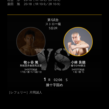
柴田 旭 20-18（1R 10-9／2R 10-9）
第1試合
ストロー級
5分2R
牧ヶ谷 篤
小林 良徳
和術慧舟會群馬支部
修斗GYM東京
SHOOTO戦績
SHOOTO戦績
17 戦
1勝
1S
15敗
1分
1 戦
1勝
1S
1
R
02:06
S
膝十字固め
［レフェリー］片岡誠人