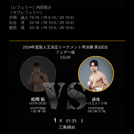
［レフェリー］内田龍介
［サブレフェリー］
片岡 誠人 19-19（1R 9-10／2R 10-9）
出合 淳 20-18（1R 10-9／2R 10-9）
柴田 旭 20-18（1R 10-9／2R 10-9）
2024年度新人王決定トーナメント準決勝 第3試合
フェザー級
5分2R
松岡 拓
歩生
OOTA DOJO
パラエストラTB
SHOOTO戦績
SHOOTO戦績
2 戦
1勝
1敗
3 戦
2勝
2S
1敗
1
R
01:35
S
三角締め