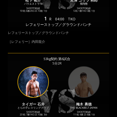
松下 祐介
宮澤 ゴリラ 和郎
パラエストラTB
飛翔塾
SHOOTO戦績
SHOOTO戦績
19 戦
6勝
2KO
2S
10敗
1分
5 戦
1勝
1KO
3敗
1分
1
R
04:00
TKO
レフェリーストップ／グラウンドパンチ
レフェリーストップ／グラウンドパンチ
［レフェリー］内田龍介
53kg契約 第6試合
5分2R
タイガー 石井
梅木 勇徳
とらの子レスリングクラブ
THE BLACKBELT JAPAN
SHOOTO戦績
SHOOTO戦績
20 戦
7勝
1KO
2S
10敗
3分
11 戦
4勝
2S
6敗
1分