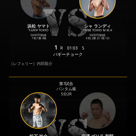
浜松 ヤマト
シャ ランディ
T-GRIP TOKYO
TRIBE TOKYO M.M.A
SHOOTO戦績
SHOOTO戦績
7 戦
1勝
4敗
4 戦
2勝
2S
1敗
1分
1
R
01:03
S
バギーチョーク
［レフェリー］内田龍介
第7試合
バンタム級
5分2R