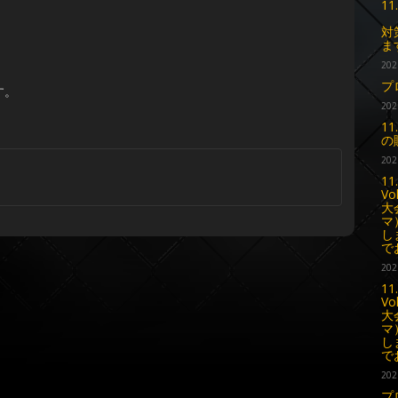
11
ご
対
ま
202
プ
す。
202
1
の
202
11
Vo
大
マ
し
で
202
11
Vo
大
マ
し
で
202
プ