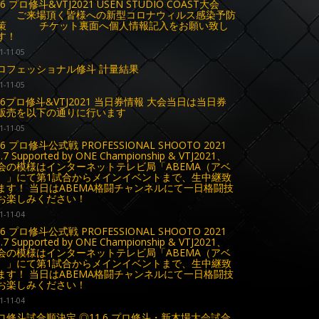
.6 プロ修斗&VTJ2021 USEN STUDIO COAST大会
来場頂く皆様への新型コロナウィルス感染予防
策 チケット裏面へ個人情報記入をお願い致し
す！
1-11-05
ロフェッショナル修斗 計量結果
1-11-05
1.6プロ修斗&VTJ2021 当日券情報 大会当日は当日券
販売を以下の通りに行います
1-11-05
.6 プロ修斗公式戦 PROFESSIONAL SHOOTO 2021
l.7 Supported by ONE Championship & VTJ2021、
会の模様はインターネットテレビ局「ABEMA（アベ
）」にて第1試合からメインイベントまで、生中継致
ます！ 当日はABEMA格闘チャンネルにて一日格闘技
お楽しみください！
1-11-04
.6 プロ修斗公式戦 PROFESSIONAL SHOOTO 2021
l.7 Supported by ONE Championship & VTJ2021、
会の模様はインターネットテレビ局「ABEMA（アベ
）」にて第1試合からメインイベントまで、生中継致
ます！ 当日はABEMA格闘チャンネルにて一日格闘技
お楽しみください！
1-11-04
ロ修斗試合順決定 ◎11.6 プロ修斗・新木場大会試合