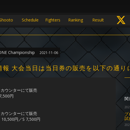
Shooto
Schedule
Fighters
Ranking
Result
 ONE Championship
2021-11-06
当日券情報 大会当日は当日券の販売を以下の通
ットカウンターにて販売
7,500円
関
202
ットカウンターにて販売
プ
試
10,500円／S 7,500円
202