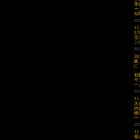
準
ー
6
202
1
S
北
ン
202
2
級
に
“
初
サ
一
202
1
大
内
橋
ー
202
1
発