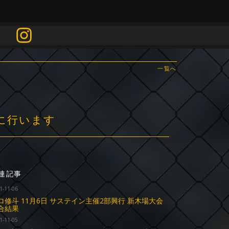
一覧へ
りに行います
連記事
1-11-06
ロ修斗 11月6日 サステイン主催2部興行 新木場大会
合結果
1-11-05