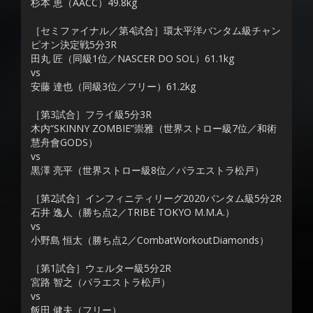
杉本 恵（AACC）49.8kg
［セミファイナル／第4試合］環太平洋バンタム級チャン
ピオン決定戦5分3R
田丸 匠（同級1位／NASCER DO SOL）61.1kg
vs
安藤 達也（同級3位／フリー）61.2kg
［第3試合］フライ級5分3R
木内“SKINNY ZOMBIE”崇雅（世界ストロー級7位／和術
慧舟會GODS）
vs
黒澤 亮平（世界ストロー級8位／パラエストラ松戸）
［第2試合］インフィニティリーグ2020バンタム級5分2R
石井 逸人（勝ち点2／TRIBE TOKYO M.M.A.）
vs
小野島 恒太（勝ち点2／CombatWorkoutDiamonds）
［第1試合］ウェルター級5分2R
宮路 智之（パラエストラ松戸）
vs
飯田 健夫（フリー）