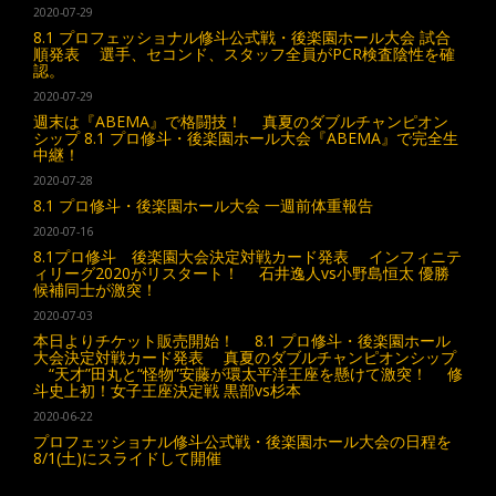
2020-07-29
8.1 プロフェッショナル修斗公式戦・後楽園ホール大会 試合
順発表 選手、セコンド、スタッフ全員がPCR検査陰性を確
認。
2020-07-29
週末は『ABEMA』で格闘技！ 真夏のダブルチャンピオン
シップ 8.1 プロ修斗・後楽園ホール大会『ABEMA』で完全生
中継！
2020-07-28
8.1 プロ修斗・後楽園ホール大会 一週前体重報告
2020-07-16
8.1プロ修斗 後楽園大会決定対戦カード発表 インフィニテ
ィリーグ2020がリスタート！ 石井逸人vs小野島恒太 優勝
候補同士が激突！
2020-07-03
本日よりチケット販売開始！ 8.1 プロ修斗・後楽園ホール
大会決定対戦カード発表 真夏のダブルチャンピオンシップ
“天才”田丸と“怪物”安藤が環太平洋王座を懸けて激突！ 修
斗史上初！女子王座決定戦 黒部vs杉本
2020-06-22
プロフェッショナル修斗公式戦・後楽園ホール大会の日程を
8/1(土)にスライドして開催