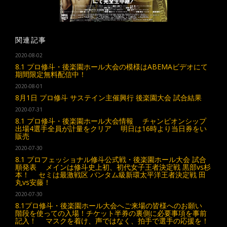
関連記事
2020-08-02
8.1 プロ修斗・後楽園ホール大会の模様はABEMAビデオにて
期間限定無料配信中！
2020-08-01
8月1日 プロ修斗 サステイン主催興行 後楽園大会 試合結果
2020-07-31
8.1 プロ修斗・後楽園ホール大会情報 チャンピオンシップ
出場4選手全員が計量をクリア 明日は16時より当日券をい
販売
2020-07-30
8.1 プロフェッショナル修斗公式戦・後楽園ホール大会 試合
順発表 メインは修斗史上初、初代女子王者決定戦 黒部vs杉
本！ セミは最激戦区 バンタム級新環太平洋王者決定戦 田
丸vs安藤！
2020-07-30
8.1プロ修斗・後楽園ホール大会へご来場の皆様へのお願い
階段を使っての入場！チケット半券の裏側に必要事項を事前
記入！ マスクを着け、声ではなく、拍手で選手の応援を！