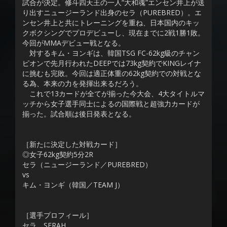
試合が決定。修斗四天王の一人“大和魂”エンセン井上が送
り出すニュージーランド出身のセラ（PUREBRED）。エ
ンセン井上と共にトレーニングを重ね、日本国内のキッ
クボクシングでプロデビューし、現在までに2戦1勝1敗。
今回がMMAデビュー戦となる。
対するキム・ヨンギは、韓国TSG FC-62kg級のチャン
ピオンで先月行われたDEEPでは73kg契約でKINGレイナ
に挑むも完敗。今回は適正体重の62kg契約での対戦とな
る為、本来の力を発揮出来るだろう。
これで13カードが全てが揃った今大会、4大タイトルマ
ッチから女子選手同士によるの国際戦と超強力カードが
揃った。試合順は後日発表となる。
［新たに決定した対戦カード］
◎女子62kg契約5分2R
セラ（ニュージーランド／PUREBRED）
vs
キム・ヨンギ（韓国／TEAM J）
［選手プロフィール］
セラ SERAH