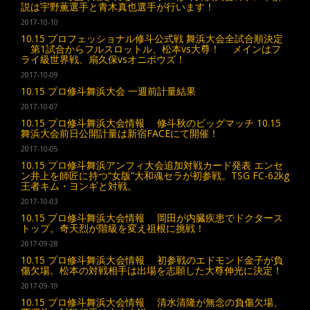
説は宇野薫選手と青木真也選手が行います！
2017-10-10
10.15 プロフェッショナル修斗公式戦 舞浜大会全試合順決定
第1試合からフルスロットル、松本vs大尊！ メインはフ
ライ級世界戦、扇久保vsオニボウズ！
2017-10-09
10.15 プロ修斗舞浜大会 一週前計量結果
2017-10-07
10.15 プロ修斗舞浜大会情報 修斗秋のビッグマッチ 10.15
舞浜大会前日公開計量は新宿FACEにて開催！
2017-10-05
10.15 プロ修斗舞浜アンフィ大会追加対戦カード発表 エンセ
ン井上を師匠に持つ“女版”大和魂セラが初参戦。TSG FC-62kg
王者キム・ヨンギと対戦。
2017-10-03
10.15 プロ修斗舞浜大会情報 岡田が内臓疾患でドクタース
トップ。奇天烈が階級を変え祖根に挑戦！
2017-09-28
10.15 プロ修斗舞浜大会情報 初参戦のエドモンド金子が負
傷欠場。松本の対戦相手は出場を志願した大尊伸光に決定！
2017-09-19
10.15 プロ修斗舞浜大会情報 清水清隆が無念の負傷欠場、