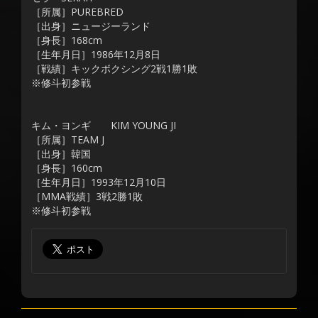
［所属］PUREBRED
［出身］ニュージーランド
［身長］168cm
［生年月日］1986年12月8日
［戦績］キックボクシング2戦1勝1敗
※修斗初参戦
キム・ヨンギ KIM YOUNG JI
［所属］TEAM J
［出身］韓国
［身長］160cm
［生年月日］1993年12月10日
［MMA戦績］3戦2勝1敗
※修斗初参戦