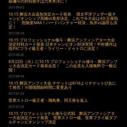
覇彌斗の対戦相手は六本木洋に！
2017-09-02
10.15 舞浜大会追加決定カード発表 環太平洋フェザー級チ
ャンピオンシップ髙橋vs青井決定、これで今大会は4大王座戦
に！ 危険度MAX！ハードパンチャー対決、魚井vs論田も決
定！
2017-08-24
10.15 プロフェッショナル修斗・舞浜アンフィシアター大会
決定対戦カード発表 日米チャンピオン対決実現！中村優作は
現PXCフライ級王者・ライリー・ドゥトロに決定！
2017-08-20
8月22日（火）に10.15 プロフェッショナル修斗・舞浜アンフ
ィ大会決定カード発表会見！ この会見を入場無料で一般公
開！
2017-08-14
10.15 舞浜アンフィ大会 チケットは8/16よりチケットぴあに
て発売！※開場開始時間に変更あり
2017-07-24
世界ストロー級王者・飛鳥拳、同王座を返上
2017-07-24
10.15 プロフェッショナル修斗公式戦 舞浜アンフィシアタ
ー大会決定カード発表 世界ストロー級、世界フライ級ダブ
ルチャンピオンシップ決定