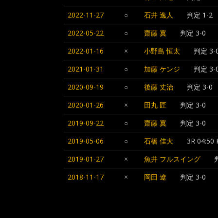
2022-11-27
○
石井 逸人
判定 1-2
2022-05-22
○
齋藤 翼
判定 3-0
2022-01-16
×
小野島 恒太
判定 3-
2021-01-31
○
加藤 ケンジ
判定 3-
2020-09-19
○
後藤 丈治
判定 3-0
2020-01-26
×
田丸 匠
判定 3-0
2019-09-22
○
齋藤 翼
判定 3-0
2019-05-06
○
石橋 佳大
3R 04:50
2019-01-27
×
魚井 フルスイング
2018-11-17
×
岡田 遼
判定 3-0