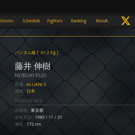
Shooto
Schedule
Fighters
Ranking
Result
バンタム級
[ -61.2 Kg ]
藤井 伸樹
NOBUKI FUJII
所属 :
ALLIANCE
国籍 :
日本
Personal data
出身地 :
東京都
生年月日 :
1989 / 11 / 21
身長 :
172 cm