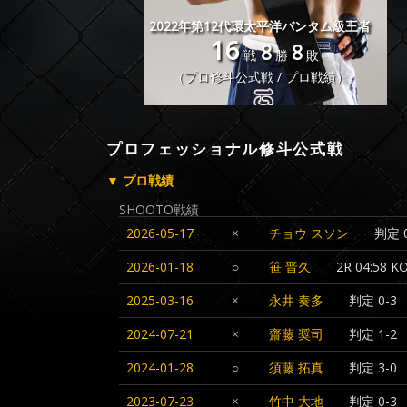
2022年第12代環太平洋バンタム級王者
16
8
8
戦
勝
敗
（プロ修斗公式戦 / プロ戦績）
プロフェッショナル修斗公式戦
▼ プロ戦績
SHOOTO戦績
2026-05-17
×
チョウ スソン
判定 0
2026-01-18
○
笹 晋久
2R 04:5
2025-03-16
×
永井 奏多
判定 0-3
2024-07-21
×
齋藤 奨司
判定 1-2
2024-01-28
○
須藤 拓真
判定 3-0
2023-07-23
×
竹中 大地
判定 0-3