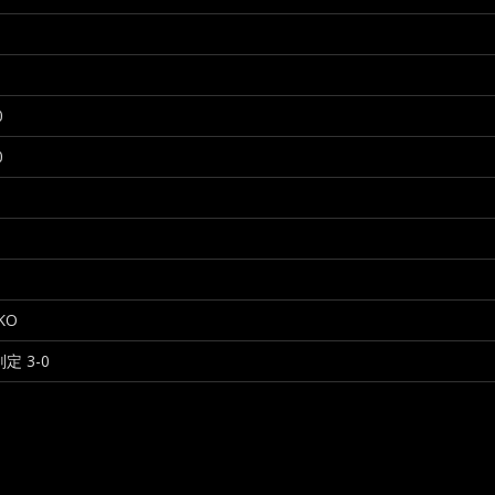
0
0
 KO
判定 3-0