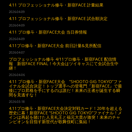
4.11 プロフェッショナル修斗・新宿FACE 計量結果
2026-04-09
4.11 プロフェッショナル修斗・新宿FACE 試合順決定
2026-04-09
4.11 プロ修斗・新宿FACE大会 当日券情報
2026-04-09
4.11プロ修斗・新宿FACE大会 前日計量&見所配信
2026-04-07
プロフェッショナル修斗 4/11プロ修斗・新宿FACE 配信情
報 新宿FACE FINAL！今大会はツイキャスにて全試合生中
継！
2026-04-06
4.11 プロ修斗・新宿FACE大会 “SHOOTO GIG TOKYO”ファ
イナル全試合決定！トップ選手への登竜門『新宿FACE』で最
後にプロ昇格を手にするのは誰だ！未来の王者が誕生する瞬
間を見逃すな！
2026-03-18
4.11プロ修斗・新宿FACE大会決定対戦カード！20年を超える
歴史に幕！新宿FACE “SHOOTO GIG TOKYO”ファイナル！メ
インは再起を賭けた人見礼王と福元大貴が激突！未来のチャ
ンピオンを目指す新世代が歌舞伎町に集結！