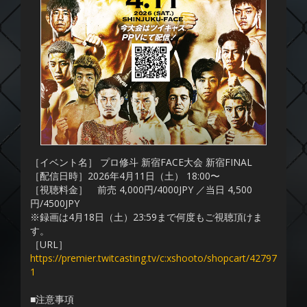
［イベント名］ プロ修斗 新宿FACE大会 新宿FINAL
［配信日時］2026年4月11日（土） 18:00〜
［視聴料金］ 前売 4,000円/4000JPY ／当日 4,500
円/4500JPY
※録画は4月18日（土）23:59まで何度もご視聴頂けま
す。
［URL］
https://premier.twitcasting.tv/c:xshooto/shopcart/42797
1
■注意事項