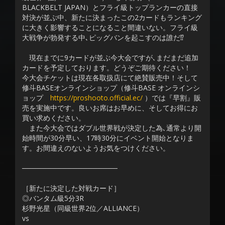
BLACKBELT JAPAN）とフライ級トップランカーの直接
対決が並ぶ中、新たに決まったこの2カードもランキング
に大きく影響することになること間違いない。フライ級
大戦争が勃発する中､ピッグバンを起こすのは誰だ⁉
現在までに9カードが並ぶ今大会ですが､まだまだ追加
カードを予定しております。どうぞご期待ください！
今大会チケットは現在各取扱店にて絶賛販売中！そして
修斗BASEオンラインショップ（修斗BASE オンラインシ
ョップ
https://proshooto.official.ec/
）では『早割』販
売を実施中です。良いお席はお早めに、そしてお得にお
買い求めください。
また今大会ではダブル世界戦が決定した為､通常より開
始時間が30分早い、17時30分にイベント開始となりま
す。お間違えのないようお気をつけください。
───────────────────
［新たに決定した対戦カード］
◎バンタム級5分3R
杉野光星（同級世界2位／ALLIANCE）
vs