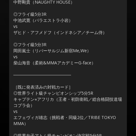
中野剛貴（NAUGHTY HOUSE）
◎フライ級5分3R
中池武寛（パラエストラ小岩）
vs
ザヒド・アフメドフ（インドネシア／チーム侍）
◎フライ級5分3R
岡田嵐士（リバーサルジム新宿Me,We）
vs
柴山海音（柔術&MMAアカデミーG-face）
───────────────────
［既に発表済みの対戦カード］
◎世界ライト級チャンピオンシップ5分5R
キャプテン⭐︎アフリカ（王者・初防衛戦／総合格闘技道場
コブラ会）
vs
エフェヴィガ雄志（挑戦者・同級2位／TRIBE TOKYO
MMA）
◎世界女子アトム級チャンピオン決定戦5分5R