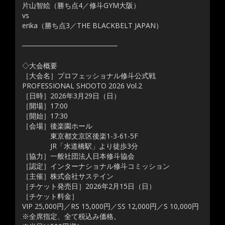
片山智絵（勝ち点4／修斗GYM大阪）
vs
erika（勝ち点3／THE BLACKBELT JAPAN）
───────────────────
◇大会概要
［大会名］プロフェッショナル修斗公式戦
PROFESSIONAL SHOOTO 2026 Vol.2
［日時］2026年3月29日（日）
［開場］17:00
［開始］17:30
［会場］後楽園ホール
東京都文京区後楽1-3-61-5F
JR「水道橋駅」より徒歩3分
［協力］一般社団法人日本修斗協会
［認定］インターナショナル修斗コミッション
［主催］株式会社サステイン
［チケット発売日］2026年2月15日（日）
［チケット料金］
VIP 25,000円／RS 15,000円／SS 12,000円／S 10,000円
※全席指定、全て税込み価格。