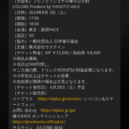
［大会名］プロフェッショナル修斗公式戦
COLORS Produce by SHOOTO Vol.3
［日時］2024年8月 3日（土）
［開場］17:30
［開始］18:00
［会場］東京・新宿FACE
［認定］ISC
［協力］一般社団法人 日本修斗協会
［主催］株式会社サステイン
［チケット料金］VIP ￥15,000／自由席 ￥8,000
※税込み価格。
※当日は500円増し。
※ご入場の際、ドリンク代500円が別途必要になります。
※小学生以上はチケットが必要。
※自由席が満席の場合は立見となります。
［チケット発売日］ 6月29日（土）予定
［チケット販売所］
イープラス
https://eplus.jp/shooto/
（パソコン&スマ
ートフォン）
お問い合わせ
https://eplus.jp/qa/
修斗BASE オンラインショップ
https://proshooto.official.ec/
サステイン 03-3788-3042