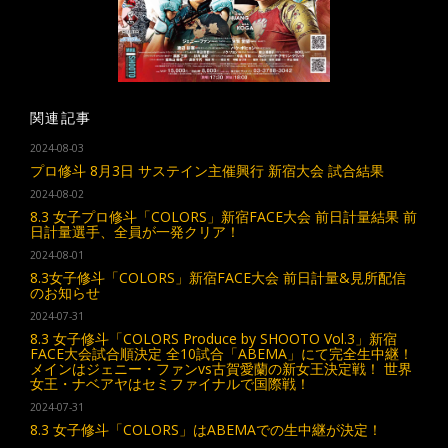
関連記事
2024-08-03
プロ修斗 8月3日 サステイン主催興行 新宿大会 試合結果
2024-08-02
8.3 女子プロ修斗「COLORS」新宿FACE大会 前日計量結果 前
日計量選手、全員が一発クリア！
2024-08-01
8.3女子修斗「COLORS」新宿FACE大会 前日計量&見所配信
のお知らせ
2024-07-31
8.3 女子修斗「COLORS Produce by SHOOTO Vol.3」新宿
FACE大会試合順決定 全10試合「ABEMA」にて完全生中継！
メインはジェニー・ファンvs古賀愛蘭の新女王決定戦！ 世界
女王・ナベアヤはセミファイナルで国際戦！
2024-07-31
8.3 女子修斗「COLORS」はABEMAでの生中継が決定！