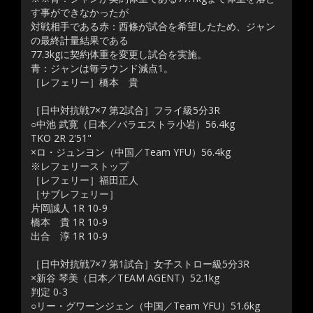
す事ができなかったが
対戦相手である赤：西條が試合を希望したため、ジャン
の最終計量結果である
77.3kgに契約体重を変更し試合を実施。
青：ジャンは毎ラウンド減点1。
［レフェリー］橋本 貴
［日中対抗戦7×7 第2試合］フライ級5分3R
○中池 武寛（日本／パラエストラ小岩）56.4kg
TKO 2R 2'51"
×ロ・ジュンヨン（中国／Team YFU）56.4kg
※レフェリーストップ
［レフェリー］福田正人
［サブレフェリー］
片岡誠人 1R 10-9
橋本 貴 1R 10-9
出合 淳 1R 10-9
［日中対抗戦7×7 第1試合］女子ストロー級5分3R
×新谷 琴美（日本／TEAM AGENT）52.1kg
判定 0-3
○リー・グワーンジェン（中国／Team YFU）51.6kg