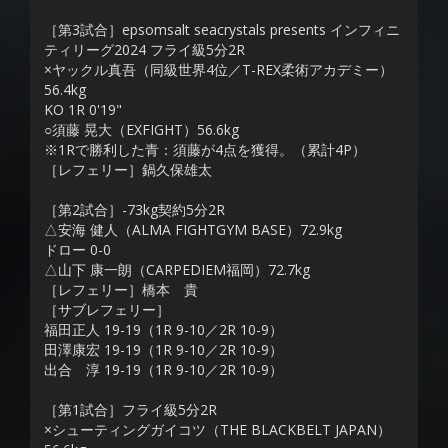
［第3試合］epsomsalt seacrystals presents インフィニ
ティリーグ2024 フライ級5分2R
×ヤックル真吾（同級世界4位／T-REX柔術アカデミー）
56.4kg
KO 1R 0'19"
○須藤 晃大（EXFIGHT）56.6kg
※1Rで勝利した青：須藤が4点を獲得。（累計4P）
［レフェリー］鍋久保雄太
［第2試合］-73kg契約5分2R
△安海 健人（ALMA FIGHTGYM BASE）72.9kg
ドロー 0-0
△山下 康一朗（CARPEDIEM福岡）72.7kg
［レフェリー］橋本 貴
［サブレフェリー］
福田正人 19-19（1R 9-10／2R 10-9）
田澤康宏 19-19（1R 9-10／2R 10-9）
出合 淳 19-19（1R 9-10／2R 10-9）
［第1試合］フライ級5分2R
×シューティングガイコツ（THE BLACKBELT JAPAN）