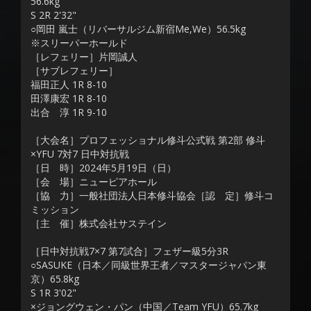
56.6kg
S 2R 2'32"
○岡田 嵐士（リバーサルジム新宿Me,We）56.5kg
※スリーパーホールド
［レフェリー］片岡誠人
［サブレフェリー］
福田正人 1R 8-10
田澤康宏 1R 8-10
出合 淳 1R 9-10
［大会名］プロフェッショナル修斗公式戦 第2部 修斗
×YFU 7対7 日中対抗戦
［日 時］2024年5月19日（日）
［会 場］ニューピアホール
［協 力］一般社団法人日本修斗協会［認 定］修斗コ
ミッション
［主 催］株式会社サステイン
［日中対抗戦7×7 第7試合］フェザー級5分3R
○SASUKE（日本／同級世界王者／マスタージャパン東
京）65.8kg
S 1R 3'02"
×ジョングウェン・パン（中国／Team YFU）65.7kg