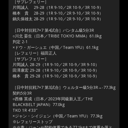
［サブレフェリー］
片岡誠人 29-28（1R 9-10／2R 10-9／3R 10-9）
橋本 貴 28-29（1R 9-10／2R 9-10／3R 10-9）
鍋久保雄太 28-29（1R 9-10／2R 9-10／3R 10-9）
［日中対抗戦7×7 第4試合］バンタム級5分3R
○川北 晏生（日本／TRIBE TOKYO MMA）61.0kg
判定 2-1
×ドウ・ガーシュエ（中国／Team YFU）61.1kg
［レフェリー］福田正人
［サブレフェリー］
片岡誠人 28-29（1R 9-10／2R 10-9／3R 9-10）
田澤康宏 29-28（1R 9-10／2R 10-9／3R 10-9）
橋本 貴 29-28（1R 9-10／2R 10-9／3R 10-9）
［日中対抗戦7×7 第3試合］ウェルター級5分3R→-77.3kg
契約5分3R
○西條 英成（日本／2023年同級新人王／THE
BLACKBELT JAPAN）77.0kg
TKO 1R 4'33"
×ジャン・シイジェン（中国／Team YFU）77.3kg
※レフェリーストップ
※※青：ジャンが契約体重である77.1kgまで体重を落と