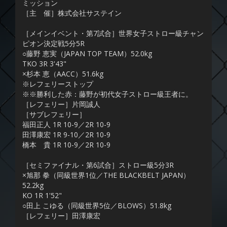
ミッション
［主 催］株式会社サステイン
［メインイベント・第7試合］世界女子ストロー級チャン
ピオン決定戦5分5R
○藤野 恵実（JAPAN TOP TEAM）52.0kg
TKO 3R 3'43"
×杉本 恵（AACC）51.6kg
※レフェリーストップ
※※勝利した赤：藤野が初代女子ストロー級王者に。
［レフェリー］片岡誠人
［サブレフェリー］
福田正人 1R 10-9／2R 10-9
田澤康宏 1R 9-10／2R 10-9
橋本 貴 1R 10-9／2R 10-9
［セミファイナル・第6試合］ストロー級5分3R
×旭那 拳（同級世界1位／THE BLACKBELT JAPAN）
52.2kg
KO 1R 1'52"
○田上 こゆる（同級世界5位／BLOWS）51.8kg
［レフェリー］田澤康宏