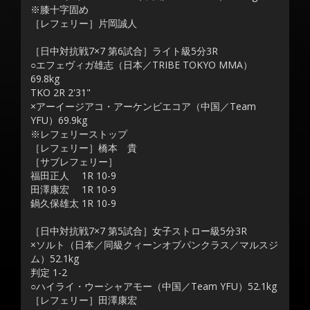
※膝十字固め
［レフェリー］片岡誠人
［日中対抗戦7×7 第6試合］ライト級5分3R
○エフェヴィガ雄志（日本／TRIBE TOKYO MMA）
69.8kg
TKO 2R 2'31"
×アーイージアコ・アーケンビエコア（中国／Team
YFU）69.9kg
※レフェリーストップ
［レフェリー］橋本 貴
［サブレフェリー］
福田正人 1R 10-9
田澤康宏 1R 10-9
鍋久保雄太 1R 10-9
［日中対抗戦7×7 第5試合］女子ストロー級5分3R
×ソルト（日本／同級クィーンオブパンクラス／マルスジ
ム）52.1kg
判定 1-2
○ハイライ・ウーシャアモー（中国／Team YFU）52.1kg
［レフェリー］田澤康宏