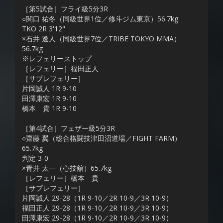
［第5試合］フライ級5分3R
○関口 祐冬（同級世界1位／修斗ジム東京）56.7kg
TKO 2R 3'12"
×石井 逸人（同級世界7位／TRIBE TOKYO MMA）
56.7kg
※レフェリーストップ
［レフェリー］福田正人
［サブレフェリー］
片岡誠人 1R 9-10
田澤康宏 1R 9-10
橋本 貴 1R 9-10
［第4試合］フェザー級5分3R
○齋藤 翼（総合格闘技津田沼道場／FIGHT FARM）
65.7kg
判定 3-0
×青井 太一（心技舘）65.7kg
［レフェリー］橋本 貴
［サブレフェリー］
片岡誠人 29-28（1R 9-10／2R 10-9／3R 10-9）
福田正人 29-28（1R 9-10／2R 10-9／3R 10-9）
田澤康宏 29-28（1R 9-10／2R 10-9／3R 10-9）