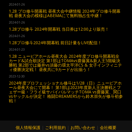
2024-01-26
1.28 プロ修斗開幕戦 昼夜大会中継情報 2024年プロ修斗開幕
戦 昼夜大会の模様はABEMAにて無料独占生中継！
2024-01-26
1.28プロ修斗 2024年開幕戦 当日券は12:00より販売！
2024-01-26
1.28プロ修斗2024年開幕戦 前日計量をLIVE配信！
2024-01-23
1.28 ニューピアホール昼夜大会 2024年度プロ修斗開幕戦全
カード&試合順決定 第1部はTOMAvs齋藤翼&新人王5階級決
勝戦 第2部では藤井vs須藤の環太平洋CS & 女子インフィニテ
ィ優勝決定戦！ 昼夜共に9カードが出揃う！
2023-12-30
2024年度プロフェッショナル修斗は1/28（日）ニューピアホ
ール昼夜大会にて開幕！ 第1部は2023年度新人王決勝戦とフ
ェザー級・フライ級サバイバルマッチTOMA vs齋藤翼、関口
vsヤックルが決定！ 格闘DREAMERSから鈴木崇矢が修斗初参
戦！
個人情報保護
|
ご利用規約
|
お問い合わせ
|
会社概要