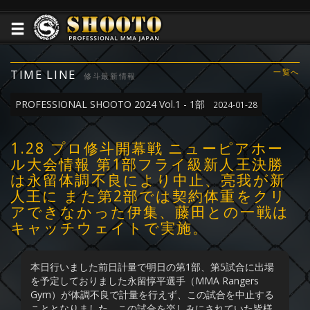
TIME LINE
一覧へ
修斗最新情報
PROFESSIONAL SHOOTO 2024 Vol.1 - 1部
2024-01-28
1.28 プロ修斗開幕戦 ニューピアホー
ル大会情報 第1部フライ級新人王決勝
は永留体調不良により中止、亮我が新
人王に また第2部では契約体重をクリ
アできなかった伊集、藤田との一戦は
キャッチウェイトで実施。
本日行いました前日計量で明日の第1部、第5試合に出場
を予定しておりました永留惇平選手（MMA Rangers
Gym）が体調不良で計量を行えず、この試合を中止する
こととなりました。この試合を楽しみにされていた皆様