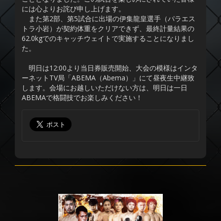
には心よりお詫び申し上げます。
また第2部、第5試合に出場の伊集龍皇選手（パラエス
トラ小岩）が契約体重をクリアできず、最終計量結果の
62.0kgでのキャッチウェイトで実施することになりまし
た。
明日は12:00より当日券販売開始、大会の模様はインタ
ーネットTV局「ABEMA（Abema）」にて昼夜生中継致
します。会場にお越しいただけない方は、明日は一日
ABEMAで格闘技でお楽しみください！