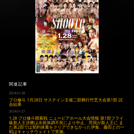
関連記事
2024-01-28
プロ修斗 1月28日 サステイン主催二部興行竹芝大会第1部 試
合結果
2024-01-27
1.28 プロ修斗開幕戦 ニューピアホール大会情報 第1部フライ
級新人王決勝は永留体調不良により中止、亮我が新人王に ま
た第2部では契約体重をクリアできなかった伊集、藤田との一
戦はキャッチウェイトで実施。