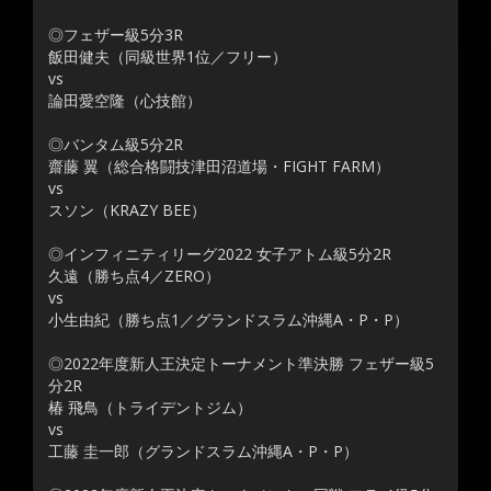
◎フェザー級5分3R
飯田健夫（同級世界1位／フリー）
vs
論田愛空隆（心技館）
◎バンタム級5分2R
齋藤 翼（総合格闘技津田沼道場・FIGHT FARM）
vs
スソン（KRAZY BEE）
◎インフィニティリーグ2022 女子アトム級5分2R
久遠（勝ち点4／ZERO）
vs
小生由紀（勝ち点1／グランドスラム沖縄A・P・P）
◎2022年度新人王決定トーナメント準決勝 フェザー級5
分2R
椿 飛鳥（トライデントジム）
vs
工藤 圭一郎（グランドスラム沖縄A・P・P）