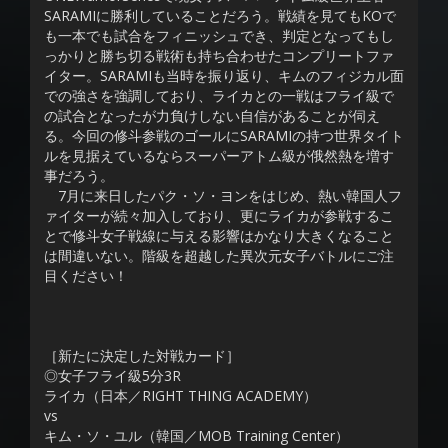
SARAMIに勝利していることだろう。戦績を見てもKOで
も一本でも試合をフィニッシュでき、判定となってもし
っかりと勝ち切る戦術も持ち合わせたコンプリートファ
イター。SARAMIも当時を振り返り、キムのフィジカル面
での強さを強調しており、ライカとの一戦はフライ級で
の試合となったが力負けしない自信があることが伺え
る。今回の修斗参戦のゴールにSARAMIの持つ世界タイト
ルを見据えているならスーパーアトム級が俄然熱を増す
事だろう。
7月に来日したパク・ソ・ヨンをはじめ、熱い韓国人フ
ァイターが続々加入しており、更にライカが参戦するこ
とで修斗女子戦線に与える影響はかなり大きくなること
は間違いない。階級を超越した異次元女子バトルにご注
目ください！
［新たに決定した対戦カード］
◎女子フライ級5分3R
ライカ（日本／RIGHT THING ACADEMY）
vs
キム・ソ・ユル（韓国／MOB Training Center）