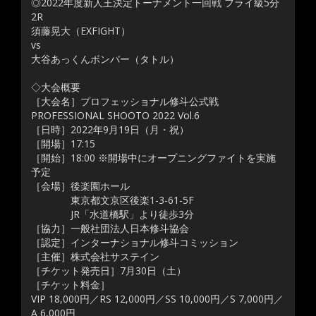
◎2022年度新人王決定トーナメント一回戦 フライ級5分
2R
須藤晃大（EXFIGHT）
vs
大谷あっくんボンバー（タトル）
◇大会概要
［大会名］プロフェッショナル修斗公式戦
PROFESSIONAL SHOOTO 2022 Vol.6
［日時］2022年9月19日（月・祝）
［開場］17:15
［開始］18:00 ※開場中にオープニングファイトを実施
予定
［会場］後楽園ホール
東京都文京区後楽1-3-61-5F
JR「水道橋駅」より徒歩3分
［協力］一般社団法人日本修斗協会
［認定］インターナショナル修斗コミッション
［主催］株式会社サステイン
［チケット発売日］7月30日（土）
［チケット料金］
VIP 18,000円／RS 12,000円／SS 10,000円／S 7,000円／
A 6,000円