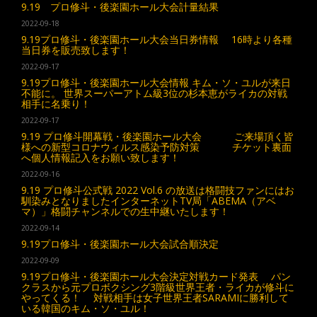
9.19 プロ修斗・後楽園ホール大会計量結果
2022-09-18
9.19プロ修斗・後楽園ホール大会当日券情報 16時より各種
当日券を販売致します！
2022-09-17
9.19プロ修斗・後楽園ホール大会情報 キム・ソ・ユルが来日
不能に。 世界スーパーアトム級3位の杉本恵がライカの対戦
相手に名乗り！
2022-09-17
9.19 プロ修斗開幕戦・後楽園ホール大会 ご来場頂く皆
様への新型コロナウィルス感染予防対策 チケット裏面
へ個人情報記入をお願い致します！
2022-09-16
9.19 プロ修斗公式戦 2022 Vol.6 の放送は格闘技ファンにはお
馴染みとなりましたインターネットTV局「ABEMA（アベ
マ）」格闘チャンネルでの生中継いたします！
2022-09-14
9.19プロ修斗・後楽園ホール大会試合順決定
2022-09-09
9.19プロ修斗・後楽園ホール大会決定対戦カード発表 パン
クラスから元プロボクシング3階級世界王者・ライカが修斗に
やってくる！ 対戦相手は女子世界王者SARAMIに勝利して
いる韓国のキム・ソ・ユル！