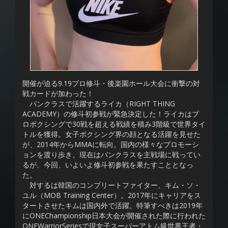
開催が迫る9.19プロ修斗・後楽園ホール大会に衝撃の対
戦カードが加わった！
パンクラスで活躍するライカ（RIGHT THING
ACADEMY）の修斗初参戦が緊急決定した！ライカはプ
ロボクシングで30戦を超える戦績を積み3階級で世界タイ
トルを獲得。女子ボクシング界の顔となる活躍を見せた
が、2014年からMMAに転向。国内の様々なプロモーシ
ョンを渡り歩き、現在はパンクラスを主戦場に戦ってい
るが、今回、いよいよ修斗初参戦を果たすこととなっ
た。
対するは韓国のコンプリートファイター、キム・ソ・
ユル（MOB Training Center）。2017年にキャリアをス
タートさせたキムは国内外で活躍。特筆すべきは2019年
にONEChampionship日本大会が開催された際に行われた
ONEWarriorSeriesで現女子スーパーアトム級世界王者・