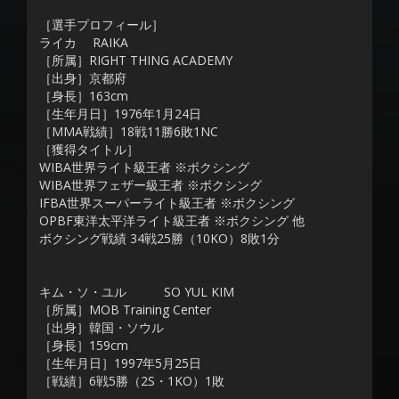
［選手プロフィール］
ライカ RAIKA
［所属］RIGHT THING ACADEMY
［出身］京都府
［身長］163cm
［生年月日］1976年1月24日
［MMA戦績］18戦11勝6敗1NC
［獲得タイトル］
WIBA世界ライト級王者 ※ボクシング
WIBA世界フェザー級王者 ※ボクシング
IFBA世界スーパーライト級王者 ※ボクシング
OPBF東洋太平洋ライト級王者 ※ボクシング 他
ボクシング戦績 34戦25勝（10KO）8敗1分
キム・ソ・ユル SO YUL KIM
［所属］MOB Training Center
［出身］韓国・ソウル
［身長］159cm
［生年月日］1997年5月25日
［戦績］6戦5勝（2S・1KO）1敗