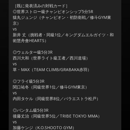
［既に発表済みの対戦カード］
◎世界ストロー級チャンピオンシップ5分5R
猿丸ジュンジ（チャンピオン・初防衛戦／修斗GYM東
京）
vs
新井 丈（挑戦者・同級1位／キングダムエルガイツ・和
術慧舟會HEARTS）
◎ウェルター級5分3R
西川大和（世界ライト級王者／西川道場）
vs
草・MAX（TEAM CLIMB/GRABAKA赤羽）
◎フライ級5分3R
関口祐冬（同級世界1位／修斗GYM東京）
vs
内田タケル（同級世界8位／パラエストラ松戸）
◎バンタム級5分3R
後藤丈治（同級世界5位／TRIBE TOKYO MMA）
vs
加藤ケンジ（K.O.SHOOTO GYM）