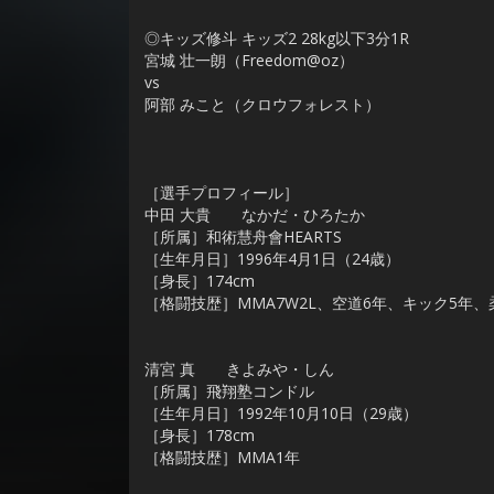
◎キッズ修斗 キッズ2 28kg以下3分1R
宮城 壮一朗（Freedom@oz）
vs
阿部 みこと（クロウフォレスト）
［選手プロフィール］
中田 大貴 なかだ・ひろたか
［所属］和術慧舟會HEARTS
［生年月日］1996年4月1日（24歳）
［身長］174cm
［格闘技歴］MMA7W2L、空道6年、キック5年、
清宮 真 きよみや・しん
［所属］飛翔塾コンドル
［生年月日］1992年10月10日（29歳）
［身長］178cm
［格闘技歴］MMA1年