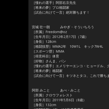
［憧れの選手］阿部右京先生
［将来の夢］プロ格闘家
［試合に向けて一言］絶対勝ちます！
宮城 壮一朗 みやぎ・そういちろう
［所属］Freedom@oz
［生年月日］2012年2月17日（7歳）
［身長］128cm
［格闘技歴］MMA2年 10W1L キック7W4L
［スポーツ歴］MMA
［得意科目］体育
［好物］さんま、パン
［憧れの選手］エメリヤーエンコ・ヒョードル、
［将来の夢］格闘家
［試合に向けて一言］キツネとタコ、これで勝ち
阿部 みこと あべ・みこと
［所属］クロウフォレスト
［生年月日］2011年5月6日（8歳）
［身長］132cm