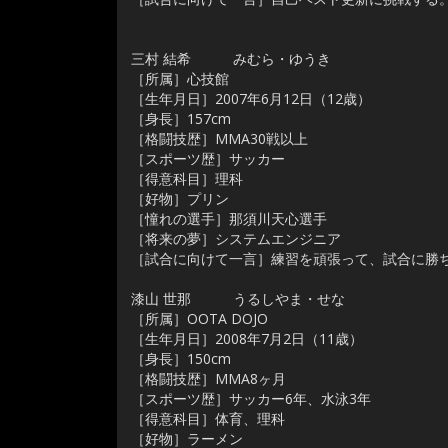
三村 結希 みむら・ゆうき
［所属］心技館
［生年月日］2007年6月12日（12歳）
［身長］157cm
［格闘技歴］MMA30戦以上
［スポーツ歴］サッカー
［得意科目］理科
［好物］プリン
［憧れの選手］那須川天心選手
［将来の夢］システムエンジニア
［試合に向けて一言］練習を頑張って、試合に勝
漆山 世那 うるしやま・せな
［所属］OOTA DOJO
［生年月日］2008年7月2日（11歳）
［身長］150cm
［格闘技歴］MMA8ヶ月
［スポーツ歴］サッカー6年、水泳3年
［得意科目］体育、理科
［好物］ラーメン