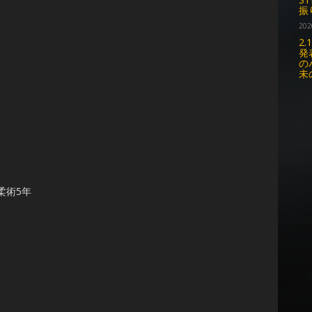
振
202
2
発
の
未
柔術5年