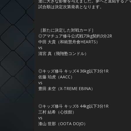
達に大きな影響を与えました。夢へと直結するア
試合順は決定次第発表となります。
［新たに決定した対戦カード］
◎アマチュア修斗公式戦73kg契約3分2R
中田 大貴（和術慧舟會HEARTS）
vs
清宮 真（飛翔塾コンドル）
◎キッズ修斗 キッズ4 36kg以下3分1R
佐藤 珀虎（AACC）
vs
豊田 未空（X-TREME EBINA）
◎キッズ修斗 キッズ6 44kg以下3分1R
三村 結希（心技館）
vs
漆山 世那（OOTA DOJO）