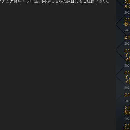
マチュア修斗！プロ選手同様に彼らの試合にもご注目下さい。
2
ル
202
2
牧
202
2
202
2
イ
ィ
202
2
イ
ィ
202
2
202
2
新
202
2
S