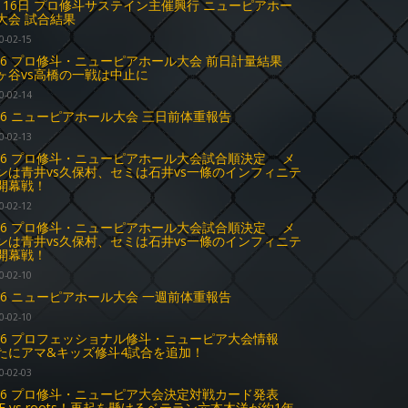
月16日 プロ修斗サステイン主催興行 ニューピアホー
大会 試合結果
0-02-15
.16 プロ修斗・ニューピアホール大会 前日計量結果
ヶ谷vs高橋の一戦は中止に
0-02-14
.16 ニューピアホール大会 三日前体重報告
0-02-13
.16 プロ修斗・ニューピアホール大会試合順決定 メ
ンは青井vs久保村、セミは石井vs一條のインフィニテ
開幕戦！
0-02-12
.16 プロ修斗・ニューピアホール大会試合順決定 メ
ンは青井vs久保村、セミは石井vs一條のインフィニテ
開幕戦！
0-02-10
.16 ニューピアホール大会 一週前体重報告
0-02-10
.16 プロフェッショナル修斗・ニューピア大会情報
たにアマ&キッズ修斗4試合を追加！
0-02-03
.16 プロ修斗・ニューピア大会決定対戦カード発表
TF vs roots！再起を懸けるベテラン六本木洋が約1年