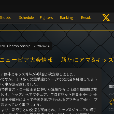
Shooto
Schedule
Fighters
Ranking
Result
ONE Championship
2020-02-16
斗・ニューピア大会情報 新たにアマ&キッ
ア修斗とキッズ修斗が4試合が決定致しました。
斗ですが、より多くの選手達にケージでの試合を経験して貰う
いく事が決定致しました。
関
で世界ストロー級王者に輝いた箕輪ひろば（総合格闘技道場
ており、キッズからアマチュア、プロ昇格から世界王座へと修
202
世界王座戴冠によって全国各地で行われるアマチュア修斗、プ
プ
Y
に高まっていく事でしょう。
シップにより、新空手との交流も実施され、キッズ&ジュニアの選手
202