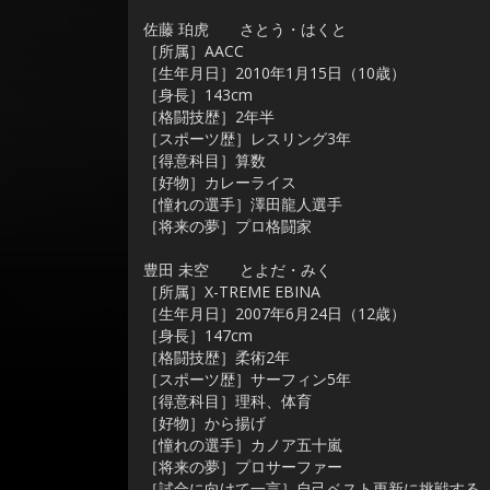
佐藤 珀虎 さとう・はくと
［所属］AACC
［生年月日］2010年1月15日（10歳）
［身長］143cm
［格闘技歴］2年半
［スポーツ歴］レスリング3年
［得意科目］算数
［好物］カレーライス
［憧れの選手］澤田龍人選手
［将来の夢］プロ格闘家
豊田 未空 とよだ・みく
［所属］X-TREME EBINA
［生年月日］2007年6月24日（12歳）
［身長］147cm
［格闘技歴］柔術2年
［スポーツ歴］サーフィン5年
［得意科目］理科、体育
［好物］から揚げ
［憧れの選手］カノア五十嵐
［将来の夢］プロサーファー
［試合に向けて一言］自己ベスト更新に挑戦する