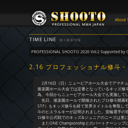
About 
TIME LINE
修斗最新情報
PROFESSIONAL SHOOTO 2020 Vol.2 Supported by 
2.16 プロフェッショナル修
2月16日（日）ニューピアホール大会でアマチュ
後楽園ホール大会では定番となっているキッズ修
為、今回からニューピアホール大会でも実施して
先日、後楽園ホールで開催されたプロ修斗開幕戦
STF）もキッズ修斗を経て世界タイトルを奪取し
斗のヒエラルキーが証明されました。箕輪選手の
ロ修斗公式戦でのキッズ&ジュニアのニーズは更
またONE Championshipとのパートナー