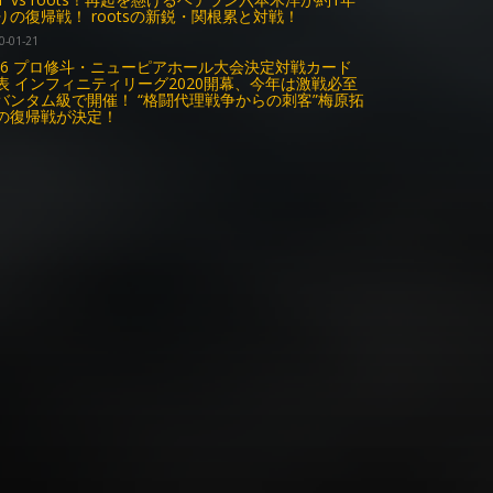
りの復帰戦！ rootsの新鋭・関根累と対戦！
0-01-21
.16 プロ修斗・ニューピアホール大会決定対戦カード
表 インフィニティリーグ2020開幕、今年は激戦必至
バンタム級で開催！ “格闘代理戦争からの刺客”梅原拓
の復帰戦が決定！