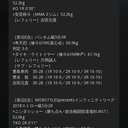
52.2kg
KO 1R 0'30"
○安芸柊斗（MMA Zジム）52.2kg
［レフェリー］吉田元貴
［第3試合］バンタム級5分3R
○奇天烈（修斗GYMS直心会）60.9kg
判定 3-0
×ダイキ・ライトイヤー（修斗GYM神戸）61.1kg
［レフェリー］片岡誠人
［サブ・レフェリー］
豊島孝尚 30-28（1R 10-9／2R 10-9／3R 10-10）
豊永 稔 30-28（1R 10-9／2R 10-9／3R 10-10）
吉田元貴 30-28（1R 10-9／2R 10-9／3R 10-10）
［第2試合］MOBSTYLESpresentsインフィニティリーグ
2018ストロー級5分2R
×ニシダ☆ショー（勝ち点4／総合格闘技道場BURST）
52.0kg
TKO 2R 0'11"