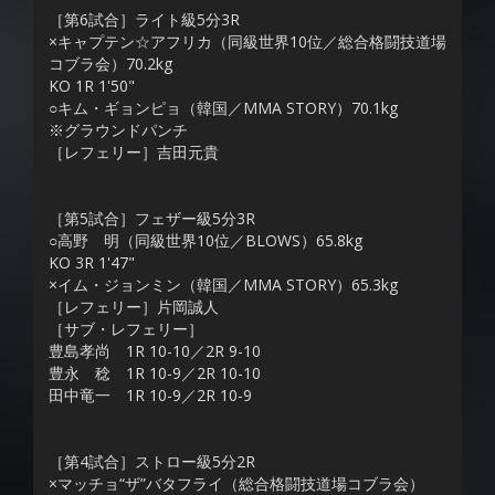
［第6試合］ライト級5分3R
×キャプテン☆アフリカ（同級世界10位／総合格闘技道場
コブラ会）70.2kg
KO 1R 1'50"
○キム・ギョンピョ（韓国／MMA STORY）70.1kg
※グラウンドパンチ
［レフェリー］吉田元貴
［第5試合］フェザー級5分3R
○高野 明（同級世界10位／BLOWS）65.8kg
KO 3R 1'47"
×イム・ジョンミン（韓国／MMA STORY）65.3kg
［レフェリー］片岡誠人
［サブ・レフェリー］
豊島孝尚 1R 10-10／2R 9-10
豊永 稔 1R 10-9／2R 10-10
田中竜一 1R 10-9／2R 10-9
［第4試合］ストロー級5分2R
×マッチョ“ザ”バタフライ（総合格闘技道場コブラ会）