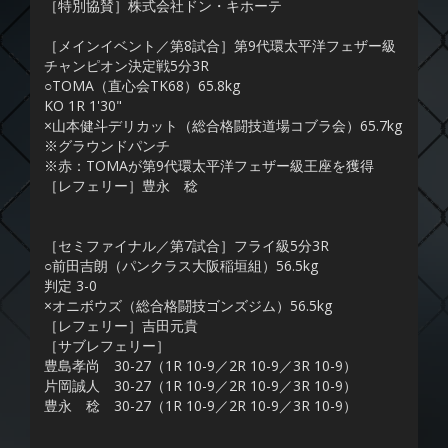
［特別協賛］株式会社ドン・キホーテ
［メインイベント／第8試合］第9代環太平洋フェザー級
チャンピオン決定戦5分3R
○TOMA（直心会TK68）65.8kg
KO 1R 1'30"
×山本健斗デリカット（総合格闘技道場コブラ会）65.7kg
※グラウンドパンチ
※赤：TOMAが第9代環太平洋フェザー級王座を獲得
［レフェリー］豊永 稔
［セミファイナル／第7試合］フライ級5分3R
○前田吉朗（パンクラス大阪稲垣組）56.5kg
判定 3-0
×オニボウズ（総合格闘技ゴンズジム）56.5kg
［レフェリー］吉田元貴
［サブレフェリー］
豊島孝尚 30-27（1R 10-9／2R 10-9／3R 10-9）
片岡誠人 30-27（1R 10-9／2R 10-9／3R 10-9）
豊永 稔 30-27（1R 10-9／2R 10-9／3R 10-9）