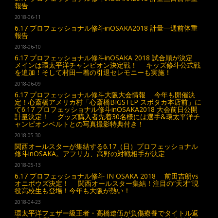
報告
2018-06-11
6.17 プロフェッショナル修斗inOSAKA2018 計量一週前体重
報告
2018-06-10
6.17 プロフェッショナル修斗inOSAKA 2018 試合順が決定
メインは環太平洋チャンピオン決定戦！ キッズ修斗公式戦
を追加！そして村田一着の引退セレモニーも実施！
2018-06-09
6.17 プロフェッショナル修斗大阪大会情報 今年も開催決
定！心斎橋アメリカ村「心斎橋BIGSTEP スポタカ本店前」に
て6.17 プロフェッショナル修斗inOSAKA2018 大会前日公開
計量決定！ グッズ購入者先着30名様には選手&環太平洋チ
ャンピオンベルトとの写真撮影特典付き！
2018-05-30
関西オールスターが集結する6.17（日）プロフェッショナル
修斗inOSAKA。アフリカ、高野の対戦相手が決定
2018-05-13
6.17 プロフェッショナル修斗 IN OSAKA 2018 前田吉朗vs
オニボウズ決定！ 関西オールスター集結！注目の“天才”現
役高校生も登場！今年も大阪が熱い！
2018-04-23
環太平洋フェザー級王者・高橋遼伍が負傷療養でタイトル返