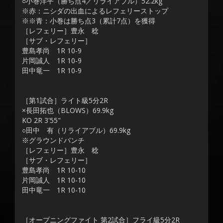
○小巻洋平（勝ち点4／リライアブル）52.2kg
※赤：ニシダの出血によるレフェリーストップ
※※青：小巻は勝ち点3（累計7点）を獲得
［レフェリー］豊永 稔
［サブ・レフェリー］
豊島孝尚 1R 10-9
片岡誠人 1R 10-9
田中竜一 1R 10-9
［第1試合］ライト級5分2R
×長田拓也（BLOWS）69.9kg
KO 2R 3'55"
○田中 有（リライアブル）69.9kg
※グラウンドパンチ
［レフェリー］豊永 稔
［サブ・レフェリー］
豊島孝尚 1R 10-10
片岡誠人 1R 10-10
田中竜一 1R 10-10
［オープニングファイト 第2試合］フライ級5分2R