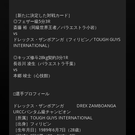
［新たに決定した対戦カード］
◎フェザー級5分3R
斎藤 裕（同級世界王者／パラエストラ小岩）
vs
ドレックス・ザンボアンガ（フィリピン／TOUGH GUYS
INTERNATIONAL）
◎キッズ修斗28kg契約3分1R
長谷川 凌生（パラエストラ千葉）
vs
本郷 竣士（心技館）
□選手プロフィール
ドレックス・ザンボアンガ DREX ZAMBOANGA
URCCバンタム級チャンピオン
［所属］TOUGH GUYS INTERNATIONAL
［出身］フィリピン
［生年月日］1989年6月7日（28歳）