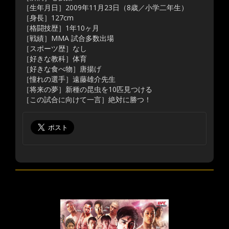
［生年月日］2009年11月23日（8歳／小学二年生）
［身長］127cm
［格闘技歴］1年10ヶ月
［戦績］MMA 試合多数出場
［スポーツ歴］なし
［好きな教科］体育
［好きな食べ物］唐揚げ
［憧れの選手］遠藤雄介先生
［将来の夢］新種の昆虫を10匹見つける
［この試合に向けて一言］絶対に勝つ！