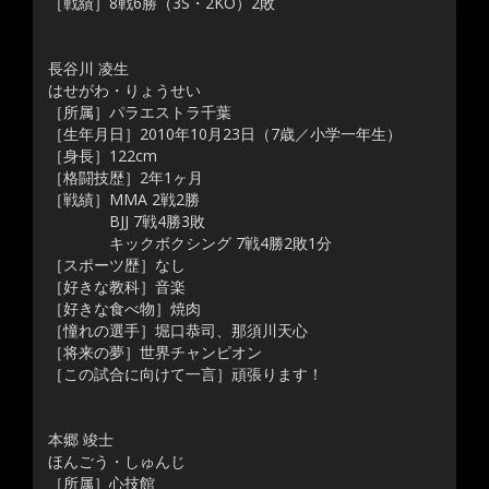
［戦績］8戦6勝（3S・2KO）2敗
長谷川 凌生
はせがわ・りょうせい
［所属］パラエストラ千葉
［生年月日］2010年10月23日（7歳／小学一年生）
［身長］122cm
［格闘技歴］2年1ヶ月
［戦績］MMA 2戦2勝
BJJ 7戦4勝3敗
キックボクシング 7戦4勝2敗1分
［スポーツ歴］なし
［好きな教科］音楽
［好きな食べ物］焼肉
［憧れの選手］堀口恭司、那須川天心
［将来の夢］世界チャンピオン
［この試合に向けて一言］頑張ります！
本郷 竣士
ほんごう・しゅんじ
［所属］心技館