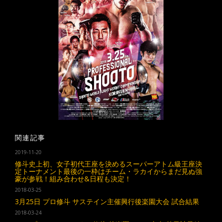
関連記事
2019-11-20
修斗史上初、女子初代王座を決めるスーパーアトム級王座決
定トーナメント最後の一枠はチーム・ラカイからまだ見ぬ強
豪が参戦！組み合わせ&日程も決定！
2018-03-25
3月25日 プロ修斗 サステイン主催興行後楽園大会 試合結果
2018-03-24