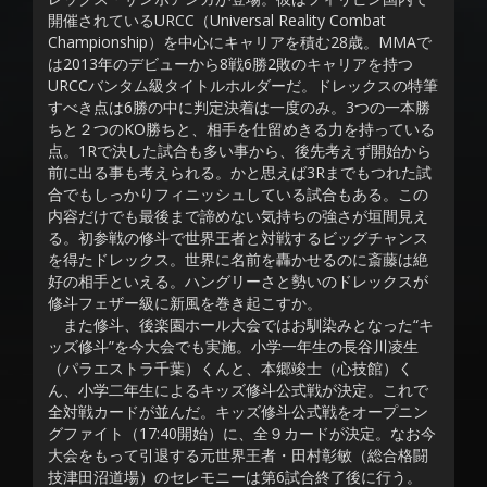
開催されているURCC（Universal Reality Combat
Championship）を中心にキャリアを積む28歳。MMAで
は2013年のデビューから8戦6勝2敗のキャリアを持つ
URCCバンタム級タイトルホルダーだ。ドレックスの特筆
すべき点は6勝の中に判定決着は一度のみ。3つの一本勝
ちと２つのKO勝ちと、相手を仕留めきる力を持っている
点。1Rで決した試合も多い事から、後先考えず開始から
前に出る事も考えられる。かと思えば3Rまでもつれた試
合でもしっかりフィニッシュしている試合もある。この
内容だけでも最後まで諦めない気持ちの強さが垣間見え
る。初参戦の修斗で世界王者と対戦するビッグチャンス
を得たドレックス。世界に名前を轟かせるのに斎藤は絶
好の相手といえる。ハングリーさと勢いのドレックスが
修斗フェザー級に新風を巻き起こすか。
また修斗、後楽園ホール大会ではお馴染みとなった“キ
ッズ修斗”を今大会でも実施。小学一年生の長谷川凌生
（パラエストラ千葉）くんと、本郷竣士（心技館）く
ん、小学二年生によるキッズ修斗公式戦が決定。これで
全対戦カードが並んだ。キッズ修斗公式戦をオープニン
グファイト（17:40開始）に、全９カードが決定。なお今
大会をもって引退する元世界王者・田村彰敏（総合格闘
技津田沼道場）のセレモニーは第6試合終了後に行う。