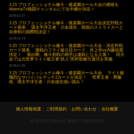
3.25 プロフェッショナル修斗・後楽園ホール大会の模様を
AbemaTV格闘チャンネルにて生中継が決定！
2018-02-27
3.25 プロフェッショナル修斗・後楽園ホール大会決定対戦カ
ード発表 環太平洋王者・川名雄生、韓国のストライカーと
自身初の国際戦決定！
2018-02-14
3.25 プロフェッショナル修斗・後楽園ホール大会・決定対戦
カード発表 激戦のフライ級注目カード、井上学vs内藤頌貴
決定！ 南出剛、修斗初戦の相手は連戦となる土屋！ 同大
会では元世界ライト級王者“鉄人”田村彰敏引退式を実施
2018-01-29
3.25 プロフェッショナル修斗・後楽園ホール大会 ライト級
熾烈なサバイバルマッチ2カードが決定！ 世界王者・齊藤
裕、環太平洋王者・川名雄生揃い踏み！
個人情報保護
|
ご利用規約
|
お問い合わせ
|
会社概要
2016 SUSTAIN ALL RIGHTS RESERVED.