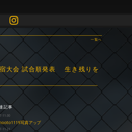
一覧へ
23」新宿大会 試合順発表 生き残りを
連記事
7-11-30
shooto1119写真アップ
7-11-21