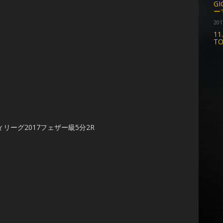
G
ー
201
1
T
ティリーグ2017フェザー級5分2R