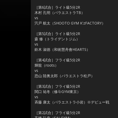
［第6試合］ライト級5分2R
木村 孔明（パラエストラTB）
vs
宍戸 航太（SHOOTO GYM K'zFACTORY）
［第5試合］ライト級5分2R
森 修（トライデントジム）
vs
鈴木 淑徳（和術慧舟會HEARTS）
［第4試合］フライ級5分2R
輝龍（roots）
vs
恐山 陸奥太郎（パラエストラ松戸）
［第3試合］フライ級5分2R
関口 祐冬（修斗GYM東京）
vs
斉藤 康太（パラエストラ小岩）※デビュー戦
［第2試合］フライ級5分2R
高橋 弘幸（SAI-GYM）