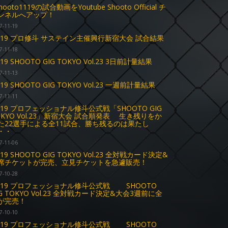
hooto1119の試合動画をYoutube Shooto Official チ
ンネルへアップ！
7-11-19
1.19 プロ修斗 サステイン主催興行新宿大会 試合結果
7-11-18
.19 SHOOTO GIG TOKYO Vol.23 3日前計量結果
7-11-13
.19 SHOOTO GIG TOKYO Vol.23 一週前計量結果
7-11-11
1.19 プロフェッショナル修斗公式戦「SHOOTO GIG
OKYO Vol.23」新宿大会 試合順発表 生き残りをか
た22選手による全11試合、勝ち残るのは果たし
・・
7-11-06
.19 SHOOTO GIG TOKYO Vol.23 全対戦カード決定&
席チケットが完売、立見チケットを急遽販売！
7-10-28
1.19 プロフェッショナル修斗公式戦 SHOOTO
IG TOKYO Vol.23 全対戦カード決定&大会3週前に全
が完売！
7-10-10
1.19 プロフェッショナル修斗公式戦 SHOOTO