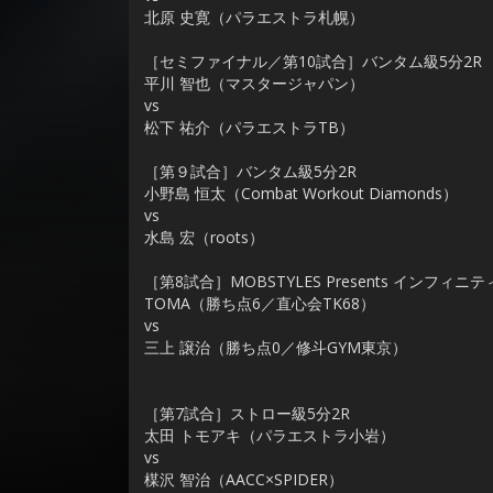
北原 史寛（パラエストラ札幌）
［セミファイナル／第10試合］バンタム級5分2R
平川 智也（マスタージャパン）
vs
松下 祐介（パラエストラTB）
［第９試合］バンタム級5分2R
小野島 恒太（Combat Workout Diamonds）
vs
水島 宏（roots）
［第8試合］MOBSTYLES Presents インフィニ
TOMA（勝ち点6／直心会TK68）
vs
三上 譲治（勝ち点0／修斗GYM東京）
［第7試合］ストロー級5分2R
太田 トモアキ（パラエストラ小岩）
vs
楳沢 智治（AACC×SPIDER）