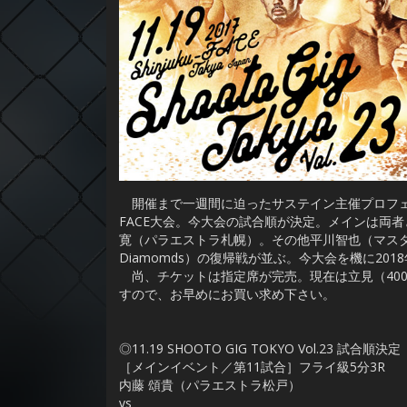
開催まで一週間に迫ったサステイン主催プロフェッショナ
FACE大会。今大会の試合順が決定。メインは両
寛（パラエストラ札幌）。その他平川智也（マスタージ
Diamomds）の復帰戦が並ぶ。今大会を機に20
尚、チケットは指定席が完売。現在は立見（40
すので、お早めにお買い求め下さい。
◎11.19 SHOOTO GIG TOKYO Vol.23 試合順決定
［メインイベント／第11試合］フライ級5分3R
内藤 頌貴（パラエストラ松戸）
vs