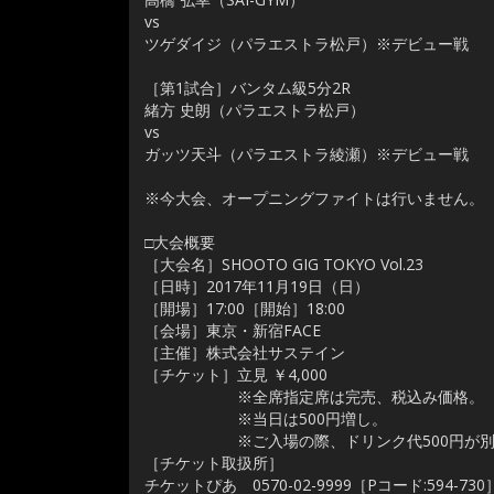
vs
ツゲダイジ（パラエストラ松戸）※デビュー戦
［第1試合］バンタム級5分2R
緒方 史朗（パラエストラ松戸）
vs
ガッツ天斗（パラエストラ綾瀬）※デビュー戦
※今大会、オープニングファイトは行いません。
□大会概要
［大会名］SHOOTO GIG TOKYO Vol.23
［日時］2017年11月19日（日）
［開場］17:00［開始］18:00
［会場］東京・新宿FACE
［主催］株式会社サステイン
［チケット］立見 ￥4,000
※全席指定席は完売、税込み価格。
※当日は500円増し。
※ご入場の際、ドリンク代500円が別途
［チケット取扱所］
チケットぴあ 0570-02-9999［Pコード:594-73