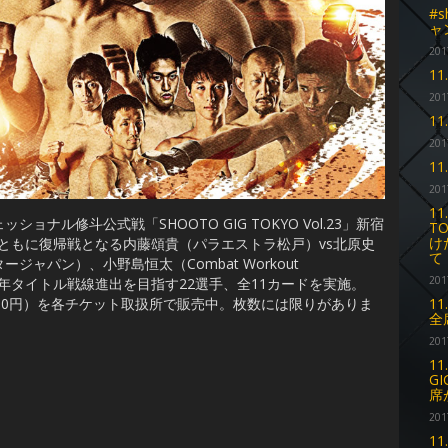
#s
ャ
201
1
201
11
201
11
201
1
ル修斗公式戦「SHOOTO GIG TOKYO Vol.23」新宿
T
け
者ともに復帰戦となる内藤頌貴（パラエストラ松戸）vs北原史
て
ャパン）、小野島恒太（Combat Workout
201
18年タイトル戦線進出を目指す22選手、全11カードを実施。
11
00円）を各チケット取扱所で販売中。枚数には限りがありま
全
201
1
G
席
201
1