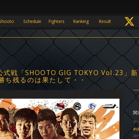
Shooto
Schedule
Fighters
Ranking
Result
式戦「SHOOTO GIG TOKYO Vol.
、勝ち残るのは果たして・・
関
201
#
201