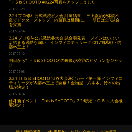
THIS is SHOOTO #0224写真をアップしました
2017-02-23
2.24 プロ修斗公式戦渋谷大会 計量結果 三上譲治が体調不
良でドクターストップ、内藤戦は延期に。 明日は全7試合
を実施。
2017-02-16
2.24 プロ修斗公式戦渋谷大会 試合順発表 メインはいよい
よ始まる過酷な闘い、インフィニティリーグ2017開幕戦・内
藤vs三上！
2017-02-10
明日から“THIS is SHOOTO”の映像が渋谷のビジョンをジャッ
ク！
2017-02-03
2.24 THIS is SHOOTO 渋谷大会決定カード第一弾 インフィニ
ティリーグが内藤vs三上で開幕！金物屋、六本木、鈴木の出
場が決定！
2017-01-16
修斗新イベント「This is SHOOTO」2.24渋谷・O-East大会概
要決定！
個人情報保護
|
ご利用規約
|
お問い合わせ
|
会社概要