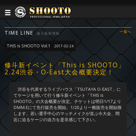
TIME LINE
一覧へ
修斗最新情報
THIS is SHOOTO Vol.1
2017-02-24
修斗新イベント「This is SHOOTO」
2.24渋谷・O-East大会概要決定！
渋谷を代表するライブハウス「TSUTAYA O-EAST」に
てケージを用いて行う修斗新イベント「THIS is
SHOOTO」の大会概要が決定。チケットは明日1/17より
DMM.Eにて先行販売を開始。1/20より一般販売を開始致
します。若い選手中心のマッチメイクが並ぶ今大会、間
近に迫るケージの迫力を是非感じて下さい。