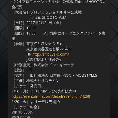
□2.24 プロフェッショナル修斗公式戦 This is SHOOTO大
会概要
［大会名］プロフェッショナル修斗公式戦
This is SHOOTO Vol.1
［日時］2017年2月24日（金）
［開場］18:00
［開始］19:00 ※開場中にオープニングファイトを実
施
［会場］東京/TSUTAYA O-East
東京都渋谷区道玄坂2-14-8
HP
http://shibuya-o.com/
JR渋谷駅より徒歩7分
［特別協賛］株式会社ドン・キホーテ
［認定］ISC
［協力］一般社団法人 日本修斗協会・MOBSTYLES
［主催］株式会社サステイン
［チケット発売日］
1/16（月）よりDMM.Eにて先行販売中
https://event.dmm.com/detail?event_id=74208
1/20（金）より一般販売開始
［チケット料金］
VIP 10,000円
RS 8,000円