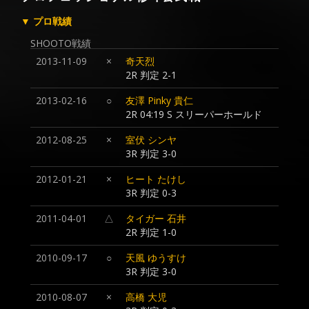
▼ プロ戦績
SHOOTO戦績
2013-11-09
×
奇天烈
2R 判定 2-1
2013-02-16
○
友澤 Pinky 貴仁
2R 04:19 S スリーパーホールド
2012-08-25
×
室伏 シンヤ
3R 判定 3-0
2012-01-21
×
ヒート たけし
3R 判定 0-3
2011-04-01
△
タイガー 石井
2R 判定 1-0
2010-09-17
○
天風 ゆうすけ
3R 判定 3-0
2010-08-07
×
高橋 大児