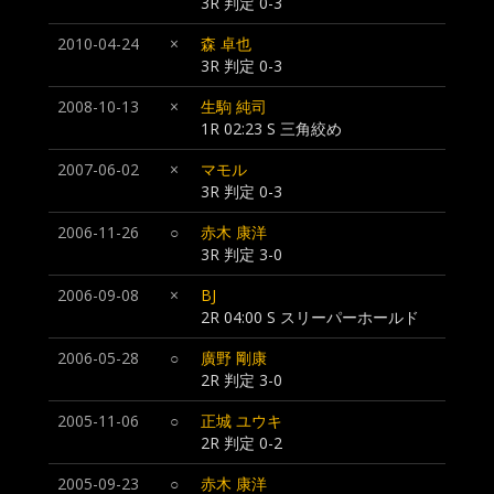
3R 判定 0-3
2010-04-24
×
森 卓也
3R 判定 0-3
2008-10-13
×
生駒 純司
1R 02:23 S 三角絞め
2007-06-02
×
マモル
3R 判定 0-3
2006-11-26
○
赤木 康洋
3R 判定 3-0
2006-09-08
×
BJ
2R 04:00 S スリーパーホールド
2006-05-28
○
廣野 剛康
2R 判定 3-0
2005-11-06
○
正城 ユウキ
2R 判定 0-2
2005-09-23
○
赤木 康洋