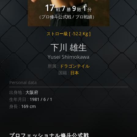
17
7
9
1
戦
勝
敗
分
（プロ修斗公式戦 / プロ戦績）
ストロー級
[ -52.2 Kg ]
下川 雄生
Yusei Shimokawa
所属 :
ドラゴンテイル
国籍 :
日本
Personal data
出身地 :
大阪府
生年月日 :
1981 / 6 / 1
身長 :
169 cm
プロフェッショナル修斗公式戦