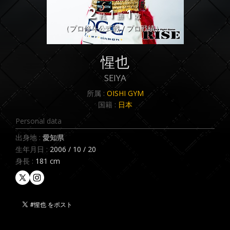
2
1
1
戦
勝
敗
（プロ修斗公式戦 / プロ戦績）
惺也
SEIYA
所属 :
OISHI GYM
国籍 :
日本
Personal data
出身地 :
愛知県
生年月日 :
2006 / 10 / 20
身長 :
181 cm