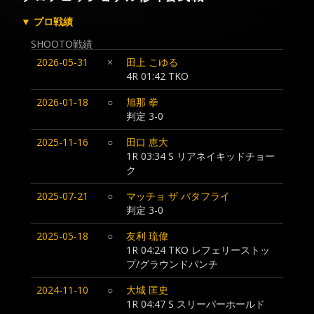
▼ プロ戦績
SHOOTO戦績
2026-05-31
×
田上 こゆる
4R 01:42 TKO
2026-01-18
○
旭那 拳
判定 3-0
2025-11-16
○
田口 恵大
1R 03:34 S リアネイキッドチョー
ク
2025-07-21
○
マッチョ ザ バタフライ
判定 3-0
2025-05-18
○
友利 琉偉
1R 04:24 TKO レフェリーストッ
プ/グラウンドパンチ
2024-11-10
○
大城 匡史
1R 04:47 S スリーパーホールド