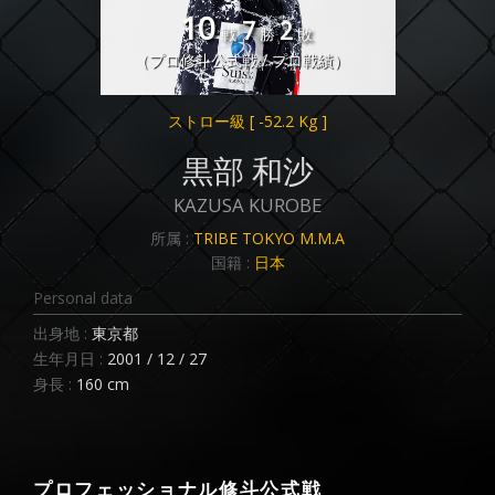
10
7
2
戦
勝
敗
（プロ修斗公式戦 / プロ戦績）
ストロー級
[ -52.2 Kg ]
黒部 和沙
KAZUSA KUROBE
所属 :
TRIBE TOKYO M.M.A
国籍 :
日本
Personal data
出身地 :
東京都
生年月日 :
2001 / 12 / 27
身長 :
160 cm
プロフェッショナル修斗公式戦