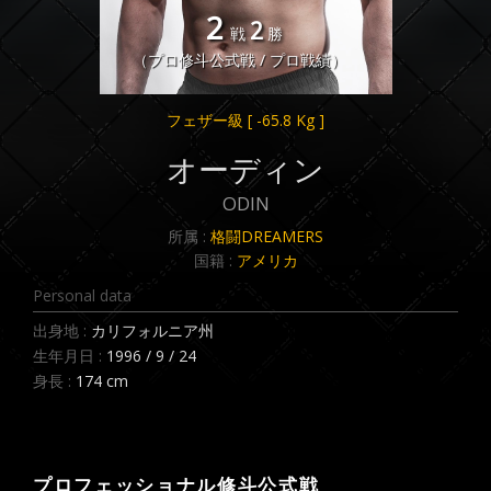
2
2
戦
勝
（プロ修斗公式戦 / プロ戦績）
フェザー級
[ -65.8 Kg ]
オーディン
ODIN
所属 :
格闘DREAMERS
国籍 :
アメリカ
Personal data
出身地 :
カリフォルニア州
生年月日 :
1996 / 9 / 24
身長 :
174 cm
プロフェッショナル修斗公式戦