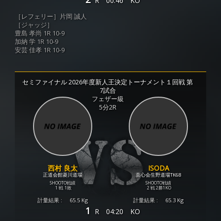
R
00:46
KO
［レフェリー］片岡 誠人
［ジャッジ］
豊島 孝尚 1R 10-9
加納 学 1R 10-9
安芸 佳孝 1R 10-9
セミファイナル 2026年度新人王決定トーナメント１回戦 第
7試合
フェザー級
5分2R
西村 良太
ISODA
正道会館菱川道場
直心会生野道場TK68
SHOOTO戦績
SHOOTO戦績
1 戦
1敗
2 戦
2勝
1KO
計量結果 :
65.5 Kg
計量結果 :
65.3 Kg
1
R
04:20
KO