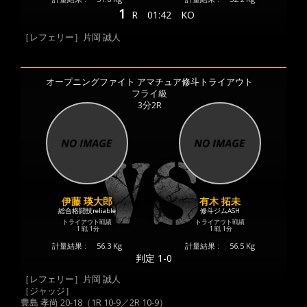
1
R
01:42
KO
［レフェリー］片岡 誠人
オープニングファイト アマチュア修斗トライアウト
フライ級
3分2R
伊藤 瑛大郎
有木 拓未
総合格闘技reliable
修斗ジムASH
トライアウト戦績
トライアウト戦績
1 戦
1分
1 戦
1分
計量結果 :
56.3 Kg
計量結果 :
56.5 Kg
判定 1-0
［レフェリー］片岡 誠人
［ジャッジ］
豊島 孝尚 20-18（1R 10-9／2R 10-9）