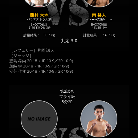
西村 大地
南 裕人
パラエストラ天満
volcano柔術&mma
SHOOTO戦績
SHOOTO戦績
21 戦
5勝
9敗
3分
4 戦
3敗
1分
計量結果 :
56.7 Kg
計量結果 :
56.7 Kg
判定 3-0
［レフェリー］片岡 誠人
［ジャッジ］
豊島 孝尚 20-18（1R 10-9／2R 10-9）
加納 学 20-18（1R 10-9／2R 10-9）
安芸 佳孝 20-18（1R 10-9／2R 10-9）
第2試合
フライ級
5分2R