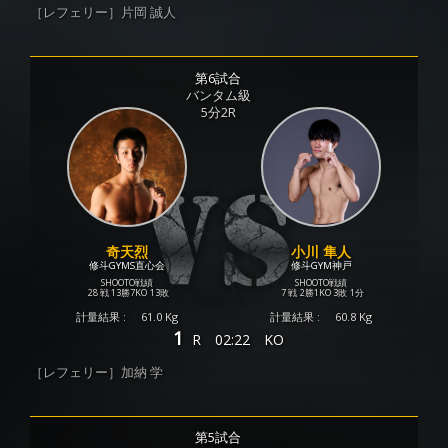
［レフェリー］片岡 誠人
第6試合
バンタム級
5分2R
奇天烈
小川 隼人
修斗GYMS直心会
修斗GYM神戸
SHOOTO戦績
SHOOTO戦績
28 戦
13勝
7KO
13敗
7 戦
2勝
1KO
3敗
1分
計量結果 :
61.0 Kg
計量結果 :
60.8 Kg
1
R
02:22
KO
［レフェリー］加納 学
第5試合