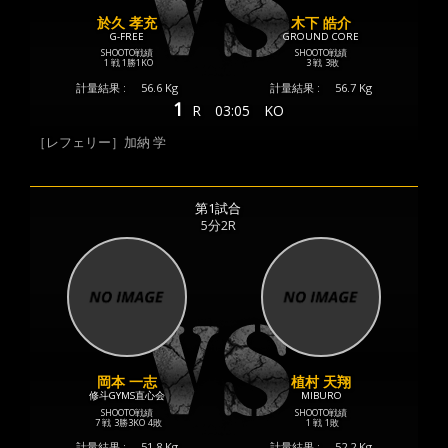
於久 孝充
木下 皓介
G-FREE
GROUND CORE
SHOOTO戦績
SHOOTO戦績
1 戦
1勝
1KO
3 戦
3敗
計量結果 :
56.6 Kg
計量結果 :
56.7 Kg
1
R
03:05
KO
［レフェリー］加納 学
第1試合
5分2R
岡本 一志
植村 天翔
修斗GYMS直心会
MIBURO
SHOOTO戦績
SHOOTO戦績
7 戦
3勝
3KO
4敗
1 戦
1敗
計量結果 :
51.8 Kg
計量結果 :
52.2 Kg