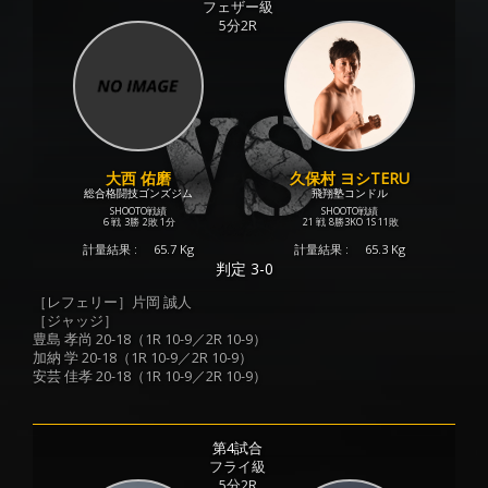
フェザー級
5分2R
大西 佑磨
久保村 ヨシTERU
総合格闘技ゴンズジム
飛翔塾コンドル
SHOOTO戦績
SHOOTO戦績
6 戦
3勝
2敗
1分
21 戦
8勝
3KO
1S
11敗
計量結果 :
65.7 Kg
計量結果 :
65.3 Kg
判定 3-0
［レフェリー］片岡 誠人
［ジャッジ］
豊島 孝尚 20-18（1R 10-9／2R 10-9）
加納 学 20-18（1R 10-9／2R 10-9）
安芸 佳孝 20-18（1R 10-9／2R 10-9）
第4試合
フライ級
5分2R