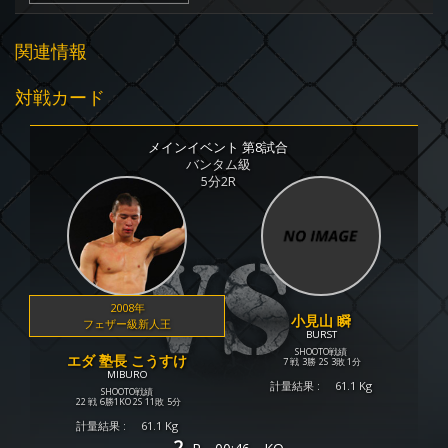
関連情報
対戦カード
メインイベント 第8試合
バンタム級
5分2R
2008年
小見山 瞬
フェザー級新人王
BURST
SHOOTO戦績
エダ 塾長 こうすけ
7 戦
3勝
2S
3敗
1分
MIBURO
計量結果 :
61.1 Kg
SHOOTO戦績
22 戦
6勝
1KO
2S
11敗
5分
計量結果 :
61.1 Kg
2