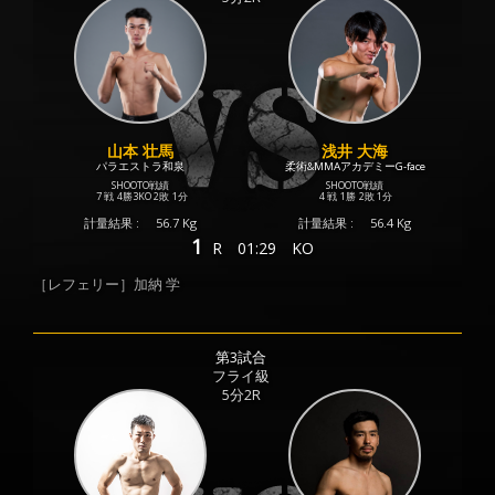
山本 壮馬
浅井 大海
パラエストラ和泉
柔術&MMAアカデミーG-face
SHOOTO戦績
SHOOTO戦績
7 戦
4勝
3KO
2敗
1分
4 戦
1勝
2敗
1分
計量結果 :
56.7 Kg
計量結果 :
56.4 Kg
1
R
01:29
KO
［レフェリー］加納 学
第3試合
フライ級
5分2R