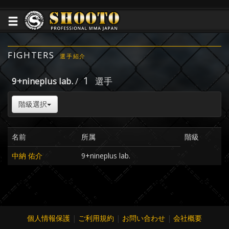
FIGHTERS
選手紹介
1
9+nineplus lab.
/
選手
階級選択
名前
所属
階級
中納 佑介
9+nineplus lab.
個人情報保護
|
ご利用規約
|
お問い合わせ
|
会社概要