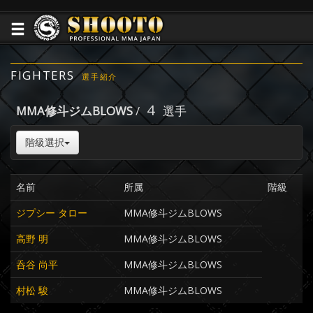
FIGHTERS
選手紹介
4
MMA修斗ジムBLOWS
/
選手
階級選択
名前
所属
階級
ジプシー タロー
MMA修斗ジムBLOWS
高野 明
MMA修斗ジムBLOWS
呑谷 尚平
MMA修斗ジムBLOWS
村松 駿
MMA修斗ジムBLOWS