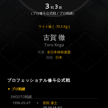
3
3
戦
敗
（プロ修斗公式戦 / プロ戦績）
ライト級
[ -70.3 Kg ]
古賀 徹
Toru Koga
所属 :
全日本体術連盟
国籍 :
日本
プロフェッショナル修斗公式戦
▼ プロ戦績
SHOOTO戦績
1996-05-07
×
割田 康士
3R 00:18 KO