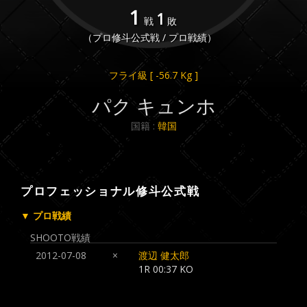
1
1
戦
敗
（プロ修斗公式戦 / プロ戦績）
フライ級
[ -56.7 Kg ]
パク キュンホ
国籍 :
韓国
プロフェッショナル修斗公式戦
▼ プロ戦績
SHOOTO戦績
2012-07-08
×
渡辺 健太郎
1R 00:37 KO